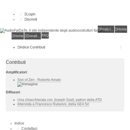
Login
Iscriviti
Posts toplist
Home
FAQ
Home
Donations
Indice
Contributi
Contributi
Amplificatori
Son of Zen - Roberto Amato
Diffusori
Una chiacchierata con Joseph Szall, patron della ATD
Intervista a Francesco Rubenni, della GEA Srl
Indice
Contattaci