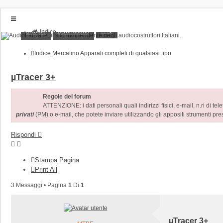
FAQ
Home
Donations
Indice
Home
Donations
Indice
Mercatino
Apparati completi di qualsiasi tipo
FAQ
Posts toplist
Home
µTracer 3+
Login
Regole del forum
Iscriviti
ATTENZIONE: i dati personali quali indirizzi fisici, e-mail, n.ri di tel
privati
(PM) o e-mail, che potete inviare utilizzando gli appositi strumenti pres
Rispondi
Stampa Pagina
Print All
3 Messaggi • Pagina
1
Di
1
µTracer 3+