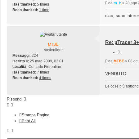
Messaggio
da
m_b
»
28 ago 
Has thanked:
5 times
Been thanked:
1 time
ciao, sono inter
Re: µTracer 3+
MTBE
sostenitore
Cita
Messaggi:
224
Messaggio
Iscritto il:
25 mag 2009, 02:01
da
MTBE
»
08 ott
Località:
Contado Fiorentino.
Has thanked:
7 times
VENDUTO
Been thanked:
4 times
Le cose più abbondan
Rispondi
Stampa Pagina
Print All