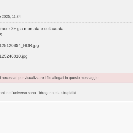
 2025, 11:34
acer 3+ gia montata e collaudata.
S.
125120894_HDR.jpg
25246810.jpg
 necessari per visualizzare i file allegati in questo messaggio.
ti nell'universo sono: l'idrogeno e la strupidità.