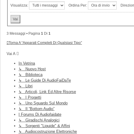
Visualizza:
Ordina Per:
Direzio
3 Messaggi • Pagina
1
Di
1
Torna A “Apparati Completi Di Qualsiasi Tipo”
Vai A
In Vetrina
↳ Nuovo Host
↳ Biblioteca
↳ Le Guide Di AudioFaiDaTe
↳ Libri
↳ Articoli, Link Ed Altre Risorse
↳ I Progetti
↳ Uno Sguardo Sul Mondo
↳ Il “Bottom Audio”
I Forums Di Audiofaidate
↳ Giradischi Analogici
↳ Sorgenti "liquide" & Affini
↳ Audiocostruzione Elettroniche