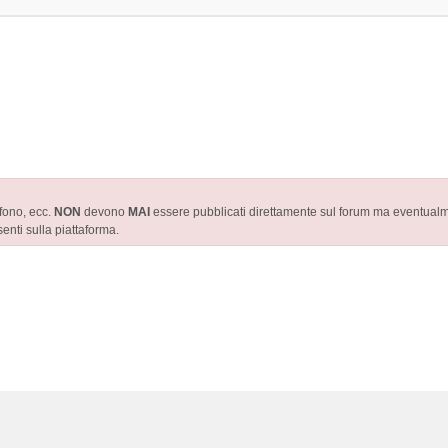
efono, ecc.
NON
devono
MAI
essere pubblicati direttamente sul forum ma eventualmen
enti sulla piattaforma.