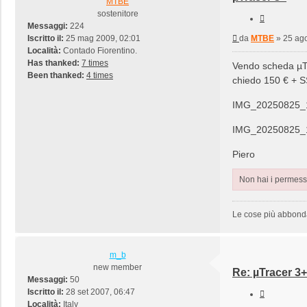
MTBE
sostenitore
Cita
Messaggi:
224
Messaggio
Iscritto il:
25 mag 2009, 02:01
da
MTBE
»
25 ago
Località:
Contado Fiorentino.
Has thanked:
7 times
Vendo scheda µTr
Been thanked:
4 times
chiedo 150 € + S
IMG_20250825_
IMG_20250825_1
Piero
Non hai i permessi
Le cose più abbondan
m_b
new member
Re: µTracer 3+
Messaggi:
50
Iscritto il:
28 set 2007, 06:47
Cita
Località:
Italy