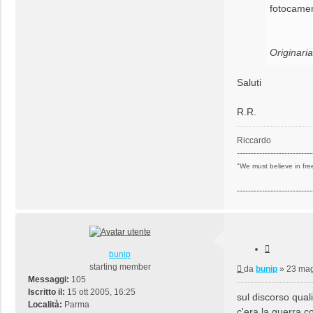
fotocamer
Originari
Saluti
R.R.
Riccardo
---------------------------
"We must believe in free
---------------------------
Cita
bunip
starting member
Messaggio
da
bunip
»
23 mag
Messaggi:
105
Iscritto il:
15 ott 2005, 16:25
sul discorso quali
Località:
Parma
c'era la guerra c