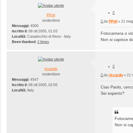
Cita
PPoli
sostenitore
Messaggio
da
PPoli
»
21 mag
Messaggi:
4000
Iscritto il:
08 ott 2005, 01:03
Fotocamera o v
Località:
Casalecchio di Reno - Italy
Non si capisce d
Been thanked:
2 times
Cita
riccardo
sostenitore
Messaggio
da
riccardo
»
21 
Messaggi:
4547
Iscritto il:
08 ott 2005, 02:05
Ciao Paolo, cerc
Località:
Italy
Sei esperto?
Fotocame
Non si ca