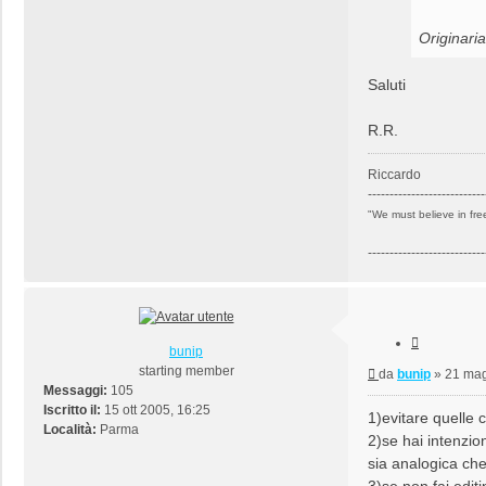
Originari
Saluti
R.R.
Riccardo
---------------------------
"We must believe in free
---------------------------
Cita
bunip
starting member
Messaggio
da
bunip
»
21 mag
Messaggi:
105
Iscritto il:
15 ott 2005, 16:25
1)evitare quelle
Località:
Parma
2)se hai intenzio
sia analogica che