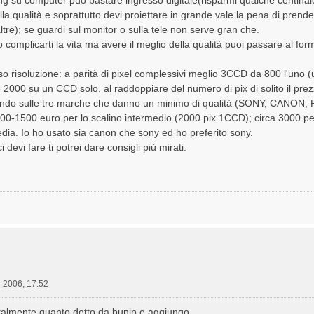
ing su computer può bastare ingresso digitale(risparmi qualche centinai
ella qualità e soprattutto devi proiettare in grande vale la pena di pre
ltre); se guardi sul monitor o sulla tele non serve gran che.
 complicarti la vita ma avere il meglio della qualità puoi passare al fo
orso risoluzione: a parità di pixel complessivi meglio 3CCD da 800 l'un
e 2000 su un CCD solo. al raddoppiare del numero di pix di solito il pr
ando sulle tre marche che danno un minimo di qualità (SONY, CANON, 
000-1500 euro per lo scalino intermedio (2000 pix 1CCD); circa 3000
dia. Io ho usato sia canon che sony ed ho preferito sony.
 devi fare ti potrei dare consigli più mirati.
 2006, 17:52
gralmente quanto detto da bunip e aggiungo