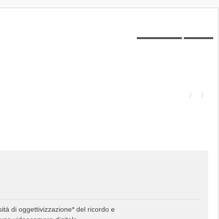
Posts toplist
Home
tà di oggettivizzazione* del ricordo e