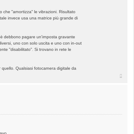
o che "amortizza" le vibrazioni. Risultato
itale invece usa una matrice più grande di
erchè debbono pagare un'imposta gravante
diversi, uno con solo uscita e uno con in-out
te "disabilitato". Si trovano in rete le
r quello. Qualsiasi fotocamera digitale da
Top
tavo.