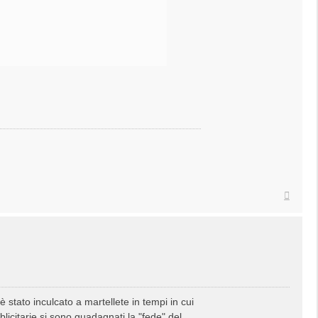
Top
 è stato inculcato a martellete in tempi in cui
licitarie si sono guadagnati la "fede" del