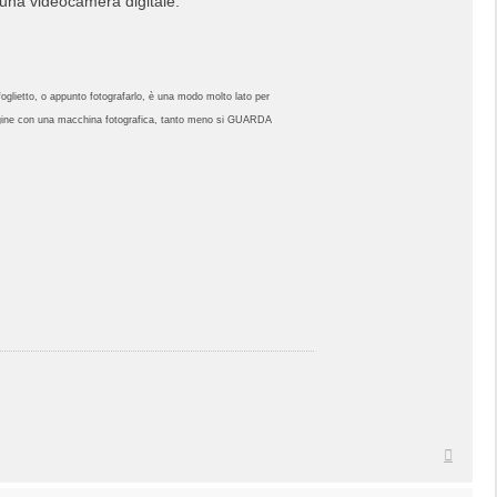
, una videocamera digitale.
foglietto, o appunto fotografarlo, è una modo molto lato per
mmagine con una macchina fotografica, tanto meno si GUARDA
Top