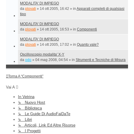
MODALITA' DI IMPIEGO
da
plovati
»
14 ott 2005, 16:42
» in
Apparati completi di qualsiasi
tipo
MODALITA' DI IMPIEGO
da
plovati
»
14 ott 2005, 16:53
» in
Componenti
MODALITA' DI IMPIEGO
da
plovati
»
14 ott 2005, 17:02
» in
Quanto vale?
Oscilloscopio modalita' X-Y
da
odo
»
04 mag 2008, 04:54
» in
Strumenti e Tecniche di Misura
Torna A “Componenti”
Vai A
In Vetrina
↳ Nuovo Host
↳ Biblioteca
↳ Le Guide Di AudioFaiDaTe
↳ Libri
↳ Articoli, Link Ed Altre Risorse
↳ I Progetti