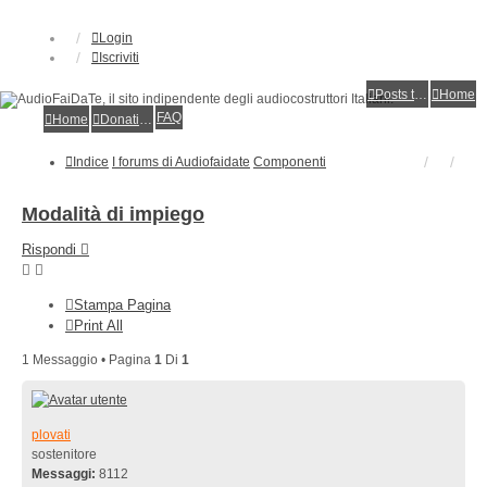
Login
Iscriviti
Posts toplist
Home
FAQ
Home
Donations
Indice
I forums di Audiofaidate
Componenti
Modalità di impiego
Rispondi
Stampa Pagina
Print All
1 Messaggio • Pagina
1
Di
1
plovati
sostenitore
Messaggi:
8112