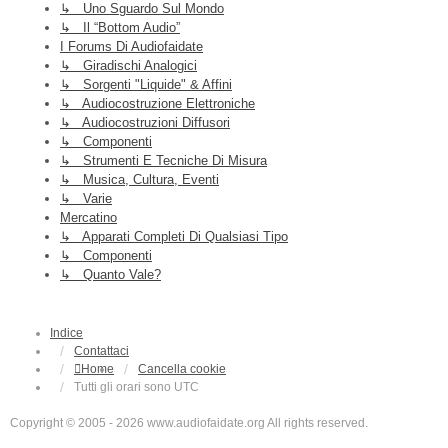
↳ Uno Sguardo Sul Mondo
↳ Il “Bottom Audio”
I Forums Di Audiofaidate
↳ Giradischi Analogici
↳ Sorgenti "liquide" & Affini
↳ Audiocostruzione Elettroniche
↳ Audiocostruzioni Diffusori
↳ Componenti
↳ Strumenti E Tecniche Di Misura
↳ Musica, Cultura, Eventi
↳ Varie
Mercatino
↳ Apparati Completi Di Qualsiasi Tipo
↳ Componenti
↳ Quanto Vale?
Indice
Contattaci
Home
Cancella cookie
Tutti gli orari sono
UTC
Copyright © 2005 - 2026 www.audiofaidate.org All rights reserved.