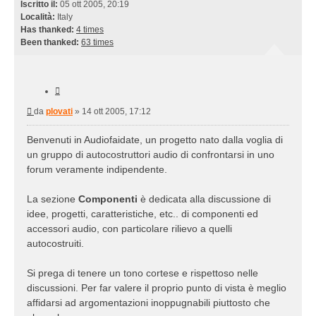
Iscritto il:
05 ott 2005, 20:19
Località:
Italy
Has thanked:
4 times
Been thanked:
63 times
Cita
Messaggio
da
plovati
»
14 ott 2005, 17:12
Benvenuti in Audiofaidate, un progetto nato dalla voglia di
un gruppo di autocostruttori audio di confrontarsi in uno
forum veramente indipendente.
La sezione
Componenti
è dedicata alla discussione di
idee, progetti, caratteristiche, etc.. di componenti ed
accessori audio, con particolare rilievo a quelli
autocostruiti.
Si prega di tenere un tono cortese e rispettoso nelle
discussioni. Per far valere il proprio punto di vista è meglio
affidarsi ad argomentazioni inoppugnabili piuttosto che