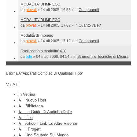
MODALITA' DI IMPIEGO
da
plovati
»
14 ott 2005, 16:53
» in
Componenti
MODALITA' DI IMPIEGO
da
plovati
»
14 ott 2005, 17:02
» in
Quanto vale?
Modalità di impiego
da
plovati
»
14 ott 2005, 17:12
» in
Componenti
Oscilloscopio modalita' X-Y
da
odo
»
04 mag 2008, 04:54
» in
Strumenti e Tecniche di Misura
Torna A “Apparati Completi Di Qualsiasi Tipo”
Vai A
In Vetrina
↳ Nuovo Host
↳ Biblioteca
↳ Le Guide Di AudioFaiDaTe
↳ Libri
↳ Articoli, Link Ed Altre Risorse
↳ I Progetti
↳ Uno Sguardo Sul Mondo