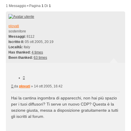
1 Messaggio • Pagina
1
Di
1
plovati
sostenitore
Messaggi:
8112
Iscritto il:
05 ott 2005, 20:19
Località:
Italy
Has thanked:
4 times
Been thanked:
63 times
Cita
Messaggio
da
plovati
»
14 ott 2005, 16:42
Hai la cantina ingombra di apparecchi, non hai più spazio
per i tuoi diffusori? Ti serve un nuovo CDP? Questa è la
sezione giusta, messa a disposizione gratuitamente a tutti
gli iscritti al forum.