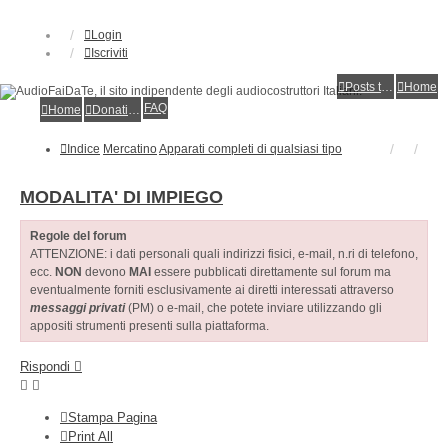
Login
Iscriviti
Posts toplist
Home
FAQ
Home
Donations
Indice
Mercatino
Apparati completi di qualsiasi tipo
MODALITA' DI IMPIEGO
Regole del forum
ATTENZIONE: i dati personali quali indirizzi fisici, e-mail, n.ri di telefono,
ecc.
NON
devono
MAI
essere pubblicati direttamente sul forum ma
eventualmente forniti esclusivamente ai diretti interessati attraverso
messaggi privati
(PM) o e-mail, che potete inviare utilizzando gli
appositi strumenti presenti sulla piattaforma.
Rispondi
Stampa Pagina
Print All