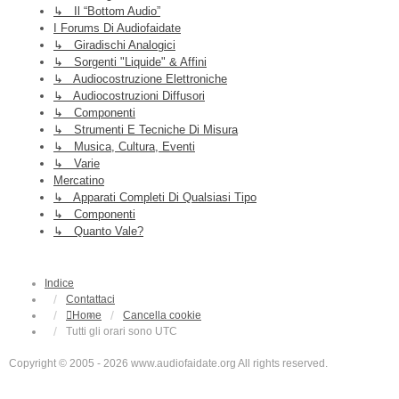
↳ Il “Bottom Audio”
I Forums Di Audiofaidate
↳ Giradischi Analogici
↳ Sorgenti "liquide" & Affini
↳ Audiocostruzione Elettroniche
↳ Audiocostruzioni Diffusori
↳ Componenti
↳ Strumenti E Tecniche Di Misura
↳ Musica, Cultura, Eventi
↳ Varie
Mercatino
↳ Apparati Completi Di Qualsiasi Tipo
↳ Componenti
↳ Quanto Vale?
Indice
Contattaci
Home
Cancella cookie
Tutti gli orari sono
UTC
Copyright © 2005 - 2026 www.audiofaidate.org All rights reserved.