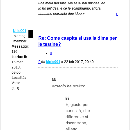
una mela per uno. Ma se tu hai un'idea, ed
io ho un'idea, e ce le scambiamo, allora
Top
abbiamo entrambi due idee.»
kittle001
starting
Re: Come caspita si usa la dima per
member
le testine?
Messaggi:
116
Cita
Iscritto il:
Messaggio
da
kittle001
»
22 feb 2017, 20:40
16 mar
2013,
09:00
Località:
Vasto
drpaolo ha scritto:
(CH)
E, giusto per
curiosità, che
differenze si
riscontrano,
all'atto