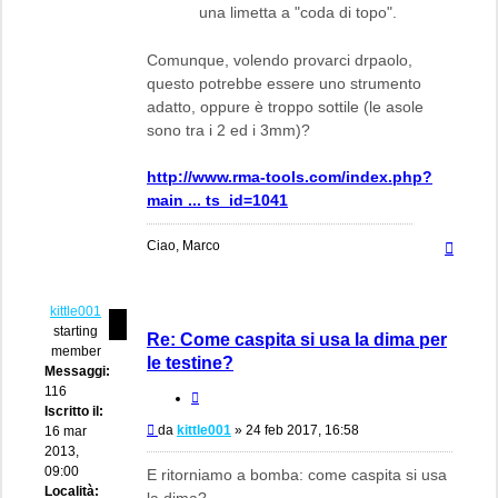
una limetta a "coda di topo".
Comunque, volendo provarci drpaolo,
questo potrebbe essere uno strumento
adatto, oppure è troppo sottile (le asole
sono tra i 2 ed i 3mm)?
http://www.rma-tools.com/index.php?
main ... ts_id=1041
Top
Ciao, Marco
kittle001
starting
Re: Come caspita si usa la dima per
member
le testine?
Messaggi:
116
Cita
Iscritto il:
Messaggio
da
kittle001
»
24 feb 2017, 16:58
16 mar
2013,
09:00
E ritorniamo a bomba: come caspita si usa
Località:
la dima?