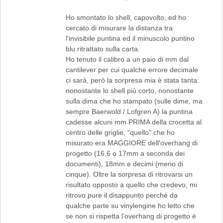
Ho smontato lo shell, capovolto, ed ho
cercato di misurare la distanza tra
l'invisibile puntina ed il minuscolo puntino
blu ritrattato sulla carta.
Ho tenuto il calibro a un paio di mm dal
cantilever per cui qualche errore decimale
ci sarà, però la sorpresa mia è stata tanta:
nonostante lo shell più corto, nonostante
sulla dima che ho stampato (sulle dime, ma
sempre Baerwold / Lofgren A) la puntina
cadesse alcuni mm PRIMA della crocetta al
centro delle griglie, "quello" che ho
misurato era MAGGIORE dell'overhang di
progetto (16,6 o 17mm a seconda dei
documenti), 18mm e decimi (meno di
cinque). Oltre la sorpresa di ritrovarsi un
risultato opposto a quello che credevo, mi
ritrovo pure il disappunto perché da
qualche parte su vinylengine ho letto che
se non si rispetta l'overhang di progetto è