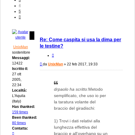
4
5
Prossimo
Re: Come caspita si usa la dima per
le testine?
UnixMan
sostenitore
Cita
Messaggi:
12422
Messaggio
da
UnixMan
»
22 feb 2017, 19:33
Iscritto il:
27 ott
2005,
22:34
drpaolo ha scritto:
Metodo
Località:
semplificato, che uso io per
L'Aquila
(Italy)
la taratura volante del
Has thanked:
braccio del giradischi:
159 times
Been thanked:
1) Trovi i dati relativi alla
80 times
lunghezza effettiva del
Contatta:
braccio e all'overhang su un
Contatta