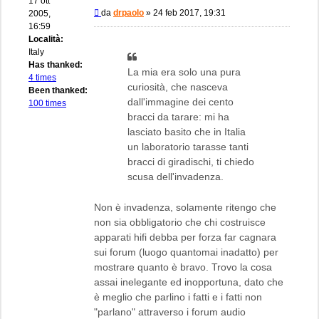
17 ott
Messaggio
da
drpaolo
»
24 feb 2017, 19:31
2005,
16:59
Località:
Italy
Has thanked:
La mia era solo una pura
4 times
curiosità, che nasceva
Been thanked:
dall'immagine dei cento
100 times
bracci da tarare: mi ha
lasciato basito che in Italia
un laboratorio tarasse tanti
bracci di giradischi, ti chiedo
scusa dell'invadenza.
Non è invadenza, solamente ritengo che
non sia obbligatorio che chi costruisce
apparati hifi debba per forza far cagnara
sui forum (luogo quantomai inadatto) per
mostrare quanto è bravo. Trovo la cosa
assai inelegante ed inopportuna, dato che
è meglio che parlino i fatti e i fatti non
"parlano" attraverso i forum audio