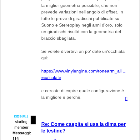
la miglior geometria possibile, che non
prevede variazioni nell'angolo di offset. In
tutte le prove di giradischi pubblicate su
Suono e Stereoplay negli anni d'oro, solo
un giradischi risultò con la geometria del
braccio sbagliata.
Se volete divertirvi un po' date un'occhiata
qui:
https://www.vinylengine.com/tonearm_ali ...
=calculate
e cercate di capire quale configurazione è
la migliore e perchè.
Top
kittle001
starting
Re: Come caspita si usa la dima per
member
le testine?
Messaggi:
116
Cita