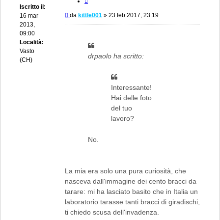
Iscritto il:
Messaggio
da
kittle001
»
23 feb 2017, 23:19
16 mar
2013,
09:00
Località:
Vasto
drpaolo ha scritto:
(CH)
Interessante!
Hai delle foto
del tuo
lavoro?
No.
La mia era solo una pura curiosità, che
nasceva dall'immagine dei cento bracci da
tarare: mi ha lasciato basito che in Italia un
laboratorio tarasse tanti bracci di giradischi,
ti chiedo scusa dell'invadenza.