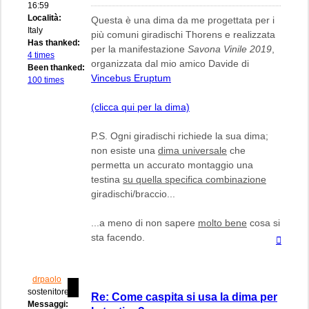
16:59
Località:
Questa è una dima da me progettata per i
Italy
più comuni giradischi Thorens e realizzata
Has thanked:
per la manifestazione
Savona Vinile 2019
,
4 times
organizzata dal mio amico Davide di
Been thanked:
Vincebus Eruptum
100 times
(clicca qui per la dima)
P.S. Ogni giradischi richiede la sua dima;
non esiste una
dima universale
che
permetta un accurato montaggio una
testina
su quella specifica combinazione
giradischi/braccio...
...a meno di non sapere
molto bene
cosa si
sta facendo.
Top
drpaolo
sostenitore
Re: Come caspita si usa la dima per
Messaggi: