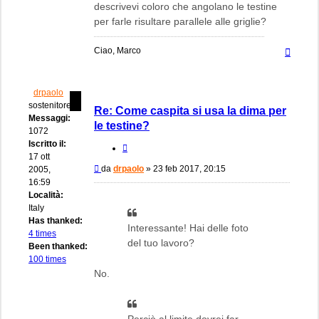
descrivevi coloro che angolano le testine
per farle risultare parallele alle griglie?
Top
Ciao, Marco
drpaolo
sostenitore
Re: Come caspita si usa la dima per
Messaggi:
le testine?
1072
Iscritto il:
Cita
17 ott
Messaggio
da
drpaolo
»
23 feb 2017, 20:15
2005,
16:59
Località:
Italy
Has thanked:
Interessante! Hai delle foto
4 times
del tuo lavoro?
Been thanked:
100 times
No.
Perciò al limite dovrei far