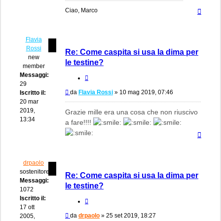
Top
Ciao, Marco
Flavia
Rossi
Re: Come caspita si usa la dima per
new
le testine?
member
Messaggi:
Cita
29
Messaggio
da
Flavia Rossi
»
10 mag 2019, 07:46
Iscritto il:
20 mar
2019,
Grazie mille era una cosa che non riuscivo
13:34
a fare!!!!
Top
drpaolo
sostenitore
Re: Come caspita si usa la dima per
Messaggi:
le testine?
1072
Iscritto il:
Cita
17 ott
Messaggio
da
drpaolo
»
25 set 2019, 18:27
2005,