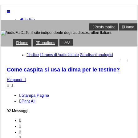
Indice
Home
Posts toplist
Home
Donations
FAQ
Posts toplist
FAQ
Home
Donations
Home
Login
Indice
I forums di Audiofaidate
Giradischi analogici
Iscriviti
Come caspita si usa la dima per le testine?
Rispondi
Stampa Pagina
Print All
92 Messaggi
Precedente
1
2
3