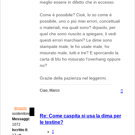
meglio essere in difetto che in eccesso.
Come è possibile? Cioè, lo so come è
possibile, uno o più miei errori, concettuali
o materiali, ma quali sono? drpaolo, per
quel che sono riuscito a spiegare, li vedi
questi errori marchiani? Le dime sono
stampate male, le ho usate male, ho
misurato male, tutti e tre? E sporcando la
carta di blu ho misurato l'overhang oppure
no?
Grazie della pazienza nel leggermi.
Top
Ciao, Marco
drpaolo
sostenitore
Re: Come caspita si usa la dima per
Messaggi:
le testine?
1072
Iscritto il:
Cita