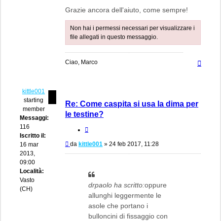
Grazie ancora dell'aiuto, come sempre!
Non hai i permessi necessari per visualizzare i
file allegati in questo messaggio.
Top
Ciao, Marco
kittle001
starting
Re: Come caspita si usa la dima per
member
le testine?
Messaggi:
116
Cita
Iscritto il:
Messaggio
da
kittle001
»
24 feb 2017, 11:28
16 mar
2013,
09:00
Località:
Vasto
drpaolo ha scritto:
oppure
(CH)
allunghi leggermente le
asole che portano i
bulloncini di fissaggio con