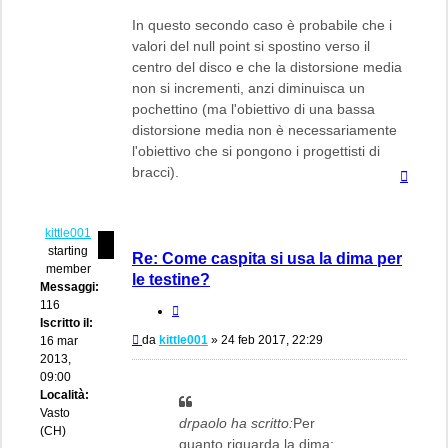
In questo secondo caso è probabile che i
valori del null point si spostino verso il
centro del disco e che la distorsione media
non si incrementi, anzi diminuisca un
pochettino (ma l'obiettivo di una bassa
distorsione media non è necessariamente
l'obiettivo che si pongono i progettisti di
bracci).
Top
kittle001
starting
Re: Come caspita si usa la dima per
member
le testine?
Messaggi:
116
Cita
Iscritto il:
Messaggio
da
kittle001
»
24 feb 2017, 22:29
16 mar
2013,
09:00
Località:
Vasto
drpaolo ha scritto:
Per
(CH)
quanto riguarda la dima: