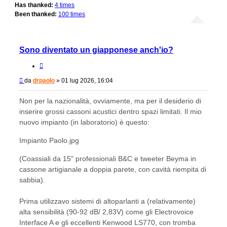
Has thanked:
4 times
Been thanked:
100 times
Sono diventato un giapponese anch'io?
Cita
Messaggio
da
drpaolo
»
01 lug 2026, 16:04
Non per la nazionalità, ovviamente, ma per il desiderio di
inserire grossi cassoni acustici dentro spazi limitati. Il mio
nuovo impianto (in laboratorio) è questo:
Impianto Paolo.jpg
(Coassiali da 15" professionali B&C e tweeter Beyma in
cassone artigianale a doppia parete, con cavità riempita di
sabbia).
Prima utilizzavo sistemi di altoparlanti a (relativamente)
alta sensibilità (90-92 dB/ 2,83V) come gli Electrovoice
Interface A e gli eccellenti Kenwood LS770, con tromba