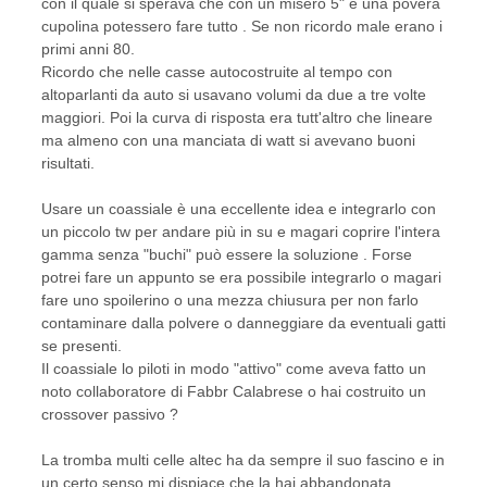
con il quale si sperava che con un misero 5" e una povera
cupolina potessero fare tutto . Se non ricordo male erano i
primi anni 80.
Ricordo che nelle casse autocostruite al tempo con
altoparlanti da auto si usavano volumi da due a tre volte
maggiori. Poi la curva di risposta era tutt'altro che lineare
ma almeno con una manciata di watt si avevano buoni
risultati.
Usare un coassiale è una eccellente idea e integrarlo con
un piccolo tw per andare più in su e magari coprire l'intera
gamma senza "buchi" può essere la soluzione . Forse
potrei fare un appunto se era possibile integrarlo o magari
fare uno spoilerino o una mezza chiusura per non farlo
contaminare dalla polvere o danneggiare da eventuali gatti
se presenti.
Il coassiale lo piloti in modo "attivo" come aveva fatto un
noto collaboratore di Fabbr Calabrese o hai costruito un
crossover passivo ?
La tromba multi celle altec ha da sempre il suo fascino e in
un certo senso mi dispiace che la hai abbandonata.