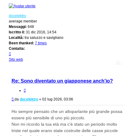
docelektro
average member
Messaggi:
648
Iscritto il:
31 dic 2016, 14:54
Località:
tra saluzzo e savigliano
Been thanked:
7 times
Contatta:
Contatta
docelektro
Sito web
Re: Sono diventato un giapponese anch'io?
Cita
Messaggio
da
docelektro
»
02 lug 2026, 03:06
Ho sempre pensato che un altoparlante più grande possa
essere più sensibile di uno più piccolo.
Non mi ricordo la tua età ma c'è stato un periodo molto
triste nel quale erano state costruite delle casse piccole