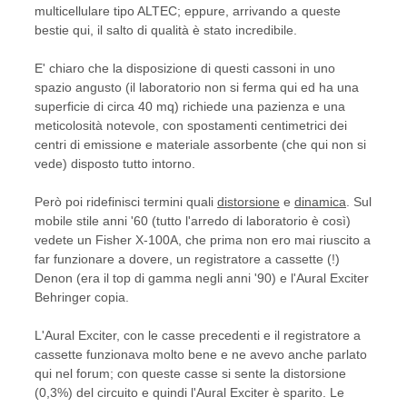
multicellulare tipo ALTEC; eppure, arrivando a queste
bestie qui, il salto di qualità è stato incredibile.
E' chiaro che la disposizione di questi cassoni in uno
spazio angusto (il laboratorio non si ferma qui ed ha una
superficie di circa 40 mq) richiede una pazienza e una
meticolosità notevole, con spostamenti centimetrici dei
centri di emissione e materiale assorbente (che qui non si
vede) disposto tutto intorno.
Però poi ridefinisci termini quali
distorsione
e
dinamica
. Sul
mobile stile anni '60 (tutto l'arredo di laboratorio è così)
vedete un Fisher X-100A, che prima non ero mai riuscito a
far funzionare a dovere, un registratore a cassette (!)
Denon (era il top di gamma negli anni '90) e l'Aural Exciter
Behringer copia.
L'Aural Exciter, con le casse precedenti e il registratore a
cassette funzionava molto bene e ne avevo anche parlato
qui nel forum; con queste casse si sente la distorsione
(0,3%) del circuito e quindi l'Aural Exciter è sparito. Le