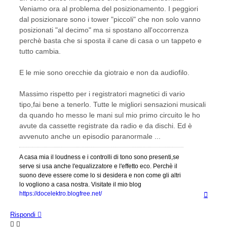
Veniamo ora al problema del posizionamento. I peggiori
dal posizionare sono i tower "piccoli" che non solo vanno
posizionati "al decimo" ma si spostano all'occorrenza
perchè basta che si sposta il cane di casa o un tappeto e
tutto cambia.
E le mie sono orecchie da giotraio e non da audiofilo.
Massimo rispetto per i registratori magnetici di vario
tipo,fai bene a tenerlo. Tutte le migliori sensazioni musicali
da quando ho messo le mani sul mio primo circuito le ho
avute da cassette registrate da radio e da dischi. Ed è
avvenuto anche un episodio paranormale ...
A casa mia il loudness e i controlli di tono sono presenti,se
serve si usa anche l'equalizzatore e l'effetto eco. Perchè il
suono deve essere come lo si desidera e non come gli altri
lo vogliono a casa nostra. Visitate il mio blog
Top
https://docelektro.blogfree.net/
Rispondi