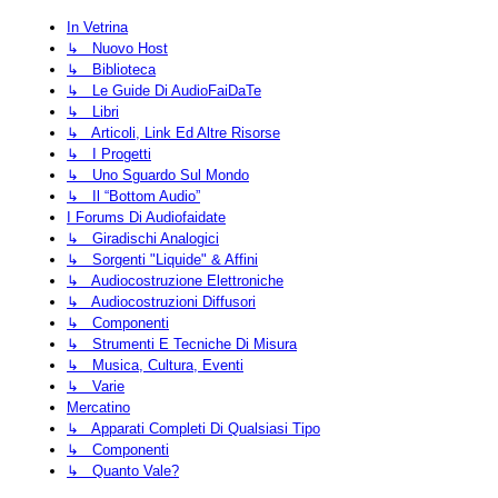
In Vetrina
↳ Nuovo Host
↳ Biblioteca
↳ Le Guide Di AudioFaiDaTe
↳ Libri
↳ Articoli, Link Ed Altre Risorse
↳ I Progetti
↳ Uno Sguardo Sul Mondo
↳ Il “Bottom Audio”
I Forums Di Audiofaidate
↳ Giradischi Analogici
↳ Sorgenti "liquide" & Affini
↳ Audiocostruzione Elettroniche
↳ Audiocostruzioni Diffusori
↳ Componenti
↳ Strumenti E Tecniche Di Misura
↳ Musica, Cultura, Eventi
↳ Varie
Mercatino
↳ Apparati Completi Di Qualsiasi Tipo
↳ Componenti
↳ Quanto Vale?