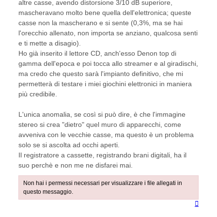
altre casse, avendo distorsione 3/10 dB superiore,
mascheravano molto bene quella dell'elettronica; queste
casse non la mascherano e si sente (0,3%, ma se hai
l'orecchio allenato, non importa se anziano, qualcosa senti
e ti mette a disagio).
Ho già inserito il lettore CD, anch'esso Denon top di
gamma dell'epoca e poi tocca allo streamer e al giradischi,
ma credo che questo sarà l'impianto definitivo, che mi
permetterà di testare i miei giochini elettronici in maniera
più credibile.
L'unica anomalia, se così si può dire, è che l'immagine
stereo si crea "dietro" quel muro di apparecchi, come
avveniva con le vecchie casse, ma questo è un problema
solo se si ascolta ad occhi aperti.
Il registratore a cassette, registrando brani digitali, ha il
suo perchè e non me ne disfarei mai.
Non hai i permessi necessari per visualizzare i file allegati in
questo messaggio.
Top