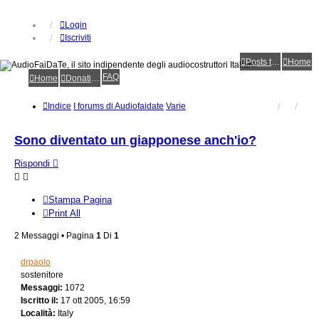
Login
Iscriviti
Posts toplist
Home
FAQ
Home
Donations
Indice
I forums di Audiofaidate
Varie
Sono diventato un giapponese anch'io?
Rispondi
Stampa Pagina
Print All
2 Messaggi • Pagina
1
Di
1
drpaolo
sostenitore
Messaggi:
1072
Iscritto il:
17 ott 2005, 16:59
Località:
Italy