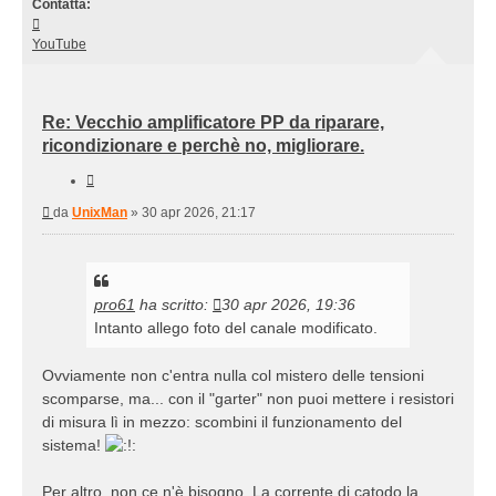
Contatta:
Contatta
UnixMan
YouTube
Re: Vecchio amplificatore PP da riparare,
ricondizionare e perchè no, migliorare.
Cita
Messaggio
da
UnixMan
»
30 apr 2026, 21:17
pro61
ha scritto:
30 apr 2026, 19:36
Intanto allego foto del canale modificato.
Ovviamente non c'entra nulla col mistero delle tensioni
scomparse, ma... con il "garter" non puoi mettere i resistori
di misura lì in mezzo: scombini il funzionamento del
sistema!
Per altro, non ce n'è bisogno. La corrente di catodo la