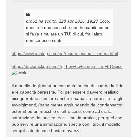
pro61
ha scritto:
28 apr 2026, 19:27
Ecco,
questa è una cosa che non ho capito come
si fa (a simulare un TU) di cui, fra l'altro,
non conosco i dati.
https://www.analog.com/en/resources/tec ... rmers.html
https://duckduckgo.com/?q=how+to+simula ... in+LTSpice
Il modello degli induttori consente anche di inserire la Rdc
e le capacità parassite. Poi per essere davvero realistici
bisognerebbe simulare anche le capacità parassite tra gli
avvolgimenti, (banalmente aggiungendo dei condensatori
esterni) ed un mucchio di altre cose, come ad es. la
saturazione del nucleo, ecc... ma, in pratica, per quel che
può servire una simulazione, specie con i tubi, il modello
semplificato di base basta e avanza.