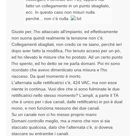
fatto un collegamento in un punto sbagliato,
ecc. In questo caso non misuri nulla
perché... non c'è nulla.
Giusto per, l'ho attaccato all'impianto, ed effettivamente
non suona quindi realmente la tensione non c'è.
Collegamenti sbagliati, non credo ce ne siano, perchè ieri
dopo aver fatto la modifica, l'ho tenuto acceso per un pò,
ed ho rilevato le misure che ho postato. Ad un certo punto
l'ho spento, ed ho detto se ne parla domani. Poi mi sono
ricordato che avevo dimenticato una misura e l'ho
riacceso. Da quel momento è morto.
L'alternata sulle rettificatrici c'è, 424 VAC, ma non esce
niente in continua. Vuoi dire che si sono fulminate le due
rettificatrici nello stesso momento? L'ampli, a parte il TA
che è unico per i due canali, dalle rettificatrici in poi è dual
mono, e non funziona nessuno dei due canali.
Su un canale non ci ho messo proprio mano
Domani controllo meglio, ma a meno che non si sia
staccato qualcosa, dato che l'alternata c'è, si doveva
staccare su entrambe i canali.