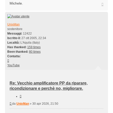
Michele.
Top
UnixMan
sostenitore
Messaggi:
12422
Iscritto il:
27 ott 2005, 22:34
Località:
L'Aquila (Italy)
Has thanked:
159 times
Been thanked:
80 times
Contatta:
Contatta
UnixMan
YouTube
Re: Vecchio amplificatore PP da riparare,
ricondizionare e perchè no, migliorare.
Cita
Messaggio
da
UnixMan
»
30 apr 2026, 21:50