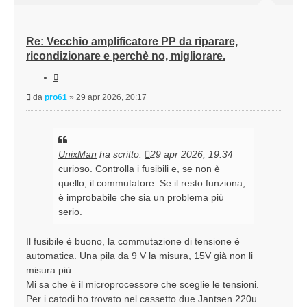
Re: Vecchio amplificatore PP da riparare,
ricondizionare e perchè no, migliorare.
Cita
Messaggio
da
pro61
»
29 apr 2026, 20:17
UnixMan
ha scritto:
29 apr 2026, 19:34
curioso. Controlla i fusibili e, se non è
quello, il commutatore. Se il resto funziona,
è improbabile che sia un problema più
serio.
Il fusibile è buono, la commutazione di tensione è
automatica. Una pila da 9 V la misura, 15V già non li
misura più.
Mi sa che è il microprocessore che sceglie le tensioni.
Per i catodi ho trovato nel cassetto due Jantsen 220u