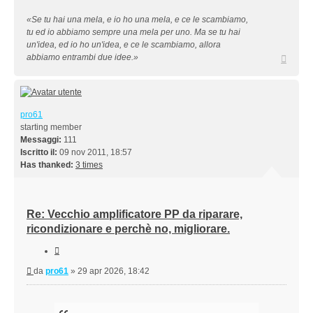
«Se tu hai una mela, e io ho una mela, e ce le scambiamo,
tu ed io abbiamo sempre una mela per uno. Ma se tu hai
un'idea, ed io ho un'idea, e ce le scambiamo, allora
Top
abbiamo entrambi due idee.»
pro61
starting member
Messaggi:
111
Iscritto il:
09 nov 2011, 18:57
Has thanked:
3 times
Re: Vecchio amplificatore PP da riparare,
ricondizionare e perchè no, migliorare.
Cita
Messaggio
da
pro61
»
29 apr 2026, 18:42