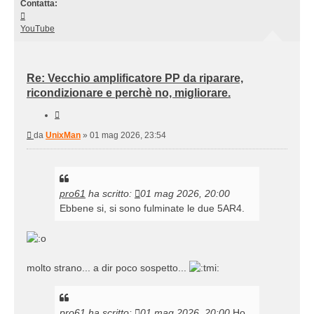
Contatta:
Contatta
UnixMan
YouTube
Re: Vecchio amplificatore PP da riparare,
ricondizionare e perchè no, migliorare.
Cita
Messaggio
da
UnixMan
»
01 mag 2026, 23:54
pro61
ha scritto:
01 mag 2026, 20:00
Ebbene si, si sono fulminate le due 5AR4.
molto strano... a dir poco sospetto...
pro61
ha scritto:
01 mag 2026, 20:00
Ho