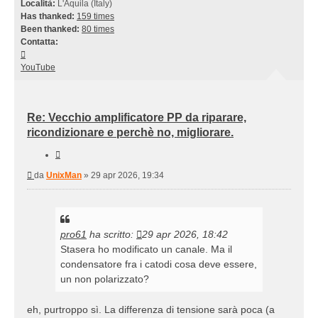
Località:
L'Aquila (Italy)
Has thanked:
159 times
Been thanked:
80 times
Contatta:
Contatta
UnixMan
YouTube
Re: Vecchio amplificatore PP da riparare,
ricondizionare e perchè no, migliorare.
Cita
Messaggio
da
UnixMan
»
29 apr 2026, 19:34
pro61
ha scritto:
29 apr 2026, 18:42
Stasera ho modificato un canale. Ma il
condensatore fra i catodi cosa deve essere,
un non polarizzato?
eh, purtroppo sì. La differenza di tensione sarà poca (a