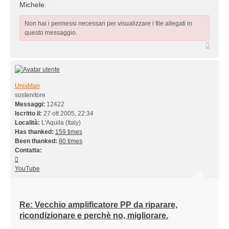
Michele.
Non hai i permessi necessari per visualizzare i file allegati in
questo messaggio.
Top
UnixMan
sostenitore
Messaggi:
12422
Iscritto il:
27 ott 2005, 22:34
Località:
L'Aquila (Italy)
Has thanked:
159 times
Been thanked:
80 times
Contatta:
Contatta
UnixMan
YouTube
Re: Vecchio amplificatore PP da riparare,
ricondizionare e perchè no, migliorare.