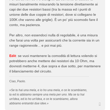
misuri banalmente misurando la tensione direttamente ai
capi dei due resistori bassi (tra la massa ed i punti di
unione delle due coppie di resistori, dove si collegano le
100K che vanno alle griglie). È un po' più scomodo fare il
conto, ma pazienza.
Per altro, non essendoci nulla di regolabile, è una misura
che farai una volta per assicurarti che la corrente sia in un
range ragionevole... e poi mai più.
Edit
: se vuoi mantenere la comodità di lettura volendo si
potrebbero anche mettere dei resistori da 10 Ohm, ma
dovresti metterne 4, due sopra e due sotto, per mantenere
il bilanciamento del circuito.
Ciao, Paolo.
«Se tu hai una mela, e io ho una mela, e ce le scambiamo,
tu ed io abbiamo sempre una mela per uno. Ma se tu hai
un'idea, ed io ho un'idea, e ce le scambiamo, allora
Top
abbiamo entrambi due idee.»