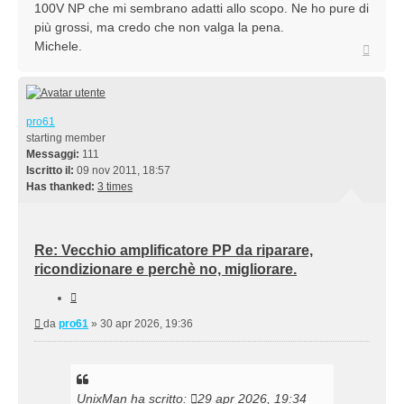
100V NP che mi sembrano adatti allo scopo. Ne ho pure di
più grossi, ma credo che non valga la pena.
Michele.
Top
pro61
starting member
Messaggi:
111
Iscritto il:
09 nov 2011, 18:57
Has thanked:
3 times
Re: Vecchio amplificatore PP da riparare,
ricondizionare e perchè no, migliorare.
Cita
Messaggio
da
pro61
»
30 apr 2026, 19:36
UnixMan
ha scritto:
29 apr 2026, 19:34