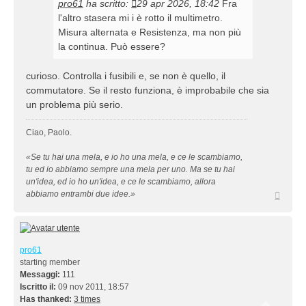
pro61
ha scritto:
29 apr 2026, 18:42
Fra
l'altro stasera mi i è rotto il multimetro.
Misura alternata e Resistenza, ma non più
la continua. Può essere?
curioso. Controlla i fusibili e, se non è quello, il
commutatore. Se il resto funziona, è improbabile che sia
un problema più serio.
Ciao, Paolo.
«Se tu hai una mela, e io ho una mela, e ce le scambiamo,
tu ed io abbiamo sempre una mela per uno. Ma se tu hai
un'idea, ed io ho un'idea, e ce le scambiamo, allora
Top
abbiamo entrambi due idee.»
pro61
starting member
Messaggi:
111
Iscritto il:
09 nov 2011, 18:57
Has thanked:
3 times