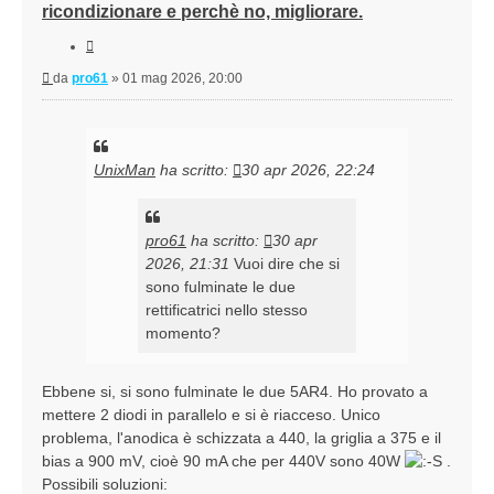
ricondizionare e perchè no, migliorare.
Cita
Messaggio
da
pro61
»
01 mag 2026, 20:00
UnixMan
ha scritto:
30 apr 2026, 22:24
pro61
ha scritto:
30 apr
2026, 21:31
Vuoi dire che si
sono fulminate le due
rettificatrici nello stesso
momento?
salvo eventi "traumatici", mi pare a dir poco
Ebbene si, si sono fulminate le due 5AR4. Ho provato a
improbabile.
mettere 2 diodi in parallelo e si è riacceso. Unico
problema, l'anodica è schizzata a 440, la griglia a 375 e il
bias a 900 mV, cioè 90 mA che per 440V sono 40W
.
Possibili soluzioni: