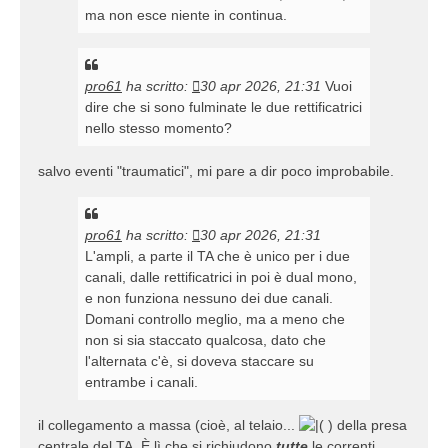
ma non esce niente in continua.
pro61
ha scritto:
30 apr 2026, 21:31
Vuoi
dire che si sono fulminate le due rettificatrici
nello stesso momento?
salvo eventi "traumatici", mi pare a dir poco improbabile.
pro61
ha scritto:
30 apr 2026, 21:31
L'ampli, a parte il TA che è unico per i due
canali, dalle rettificatrici in poi è dual mono,
e non funziona nessuno dei due canali.
Domani controllo meglio, ma a meno che
non si sia staccato qualcosa, dato che
l'alternata c'è, si doveva staccare su
entrambe i canali.
il collegamento a massa (cioè, al telaio...
) della presa
centrale del TA. È lì che si richiudono
tutte
le correnti