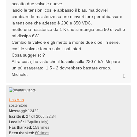
accatto due valvole nuove.
lascio le tensioni cosi e abbasso il bias, ma dovrei
cambiare le resistenze su pre e invertitore per abbassare
la tensione che adesso è 290 e 350 VDC.
metto una resistenza da 1 K che si mangia una 50 di volt e
mi dissipa 6W.
Cambio le valvole e gli metto a monte due diodi in serie,
così le valvole fanno solo il soft start.
Cosa suggerisci?
Altra cosa, ho visto che il fusibile sulla 230 è 5A. Mi pare
un pù esagerato. 1.5 - 2 dovrebbero bastare credo.
Michele.
Top
UnixMan
sostenitore
Messaggi:
12422
Iscritto il:
27 ott 2005, 22:34
Località:
L'Aquila (Italy)
Has thanked:
159 times
Been thanked:
80 times