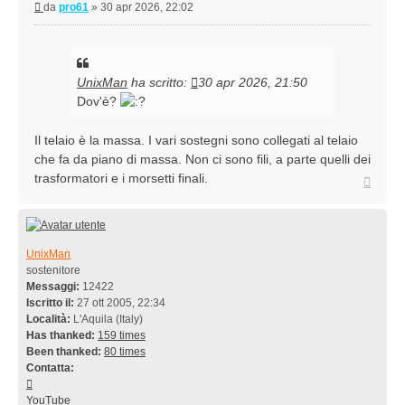
Messaggio
da
pro61
»
30 apr 2026, 22:02
UnixMan
ha scritto:
30 apr 2026, 21:50
Dov'è?
Il telaio è la massa. I vari sostegni sono collegati al telaio
che fa da piano di massa. Non ci sono fili, a parte quelli dei
trasformatori e i morsetti finali.
Top
UnixMan
sostenitore
Messaggi:
12422
Iscritto il:
27 ott 2005, 22:34
Località:
L'Aquila (Italy)
Has thanked:
159 times
Been thanked:
80 times
Contatta:
Contatta
UnixMan
YouTube