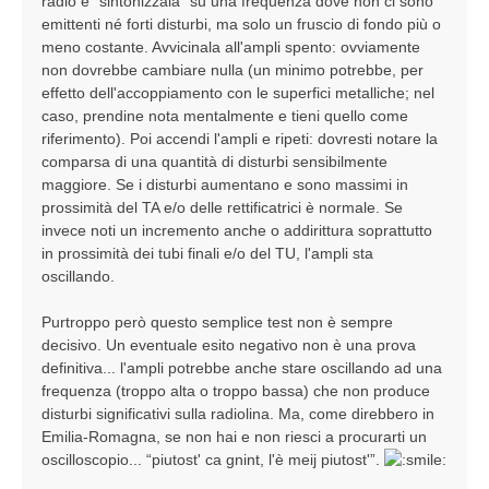
radio e "sintonizzala" su una frequenza dove non ci sono
emittenti né forti disturbi, ma solo un fruscio di fondo più o
meno costante. Avvicinala all'ampli spento: ovviamente
non dovrebbe cambiare nulla (un minimo potrebbe, per
effetto dell'accoppiamento con le superfici metalliche; nel
caso, prendine nota mentalmente e tieni quello come
riferimento). Poi accendi l'ampli e ripeti: dovresti notare la
comparsa di una quantità di disturbi sensibilmente
maggiore. Se i disturbi aumentano e sono massimi in
prossimità del TA e/o delle rettificatrici è normale. Se
invece noti un incremento anche o addirittura soprattutto
in prossimità dei tubi finali e/o del TU, l'ampli sta
oscillando.
Purtroppo però questo semplice test non è sempre
decisivo. Un eventuale esito negativo non è una prova
definitiva... l'ampli potrebbe anche stare oscillando ad una
frequenza (troppo alta o troppo bassa) che non produce
disturbi significativi sulla radiolina. Ma, come direbbero in
Emilia-Romagna, se non hai e non riesci a procurarti un
oscilloscopio... “piutost' ca gnint, l'è meij piutost'”.