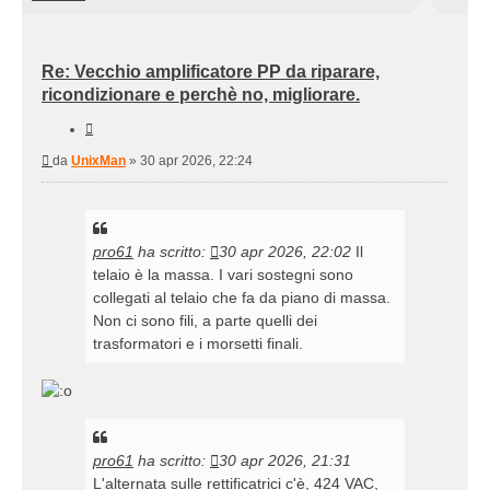
Re: Vecchio amplificatore PP da riparare,
ricondizionare e perchè no, migliorare.
Cita
Messaggio
da
UnixMan
»
30 apr 2026, 22:24
pro61
ha scritto:
30 apr 2026, 22:02
Il
telaio è la massa. I vari sostegni sono
collegati al telaio che fa da piano di massa.
Non ci sono fili, a parte quelli dei
trasformatori e i morsetti finali.
pro61
ha scritto:
30 apr 2026, 21:31
L'alternata sulle rettificatrici c'è, 424 VAC,