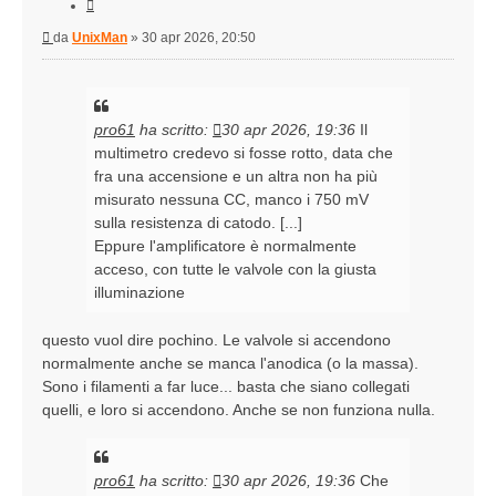
Cita
Messaggio
da
UnixMan
»
30 apr 2026, 20:50
pro61
ha scritto:
30 apr 2026, 19:36
Il
multimetro credevo si fosse rotto, data che
fra una accensione e un altra non ha più
misurato nessuna CC, manco i 750 mV
sulla resistenza di catodo. [...]
Eppure l'amplificatore è normalmente
acceso, con tutte le valvole con la giusta
illuminazione
questo vuol dire pochino. Le valvole si accendono
normalmente anche se manca l'anodica (o la massa).
Sono i filamenti a far luce... basta che siano collegati
quelli, e loro si accendono. Anche se non funziona nulla.
pro61
ha scritto:
30 apr 2026, 19:36
Che