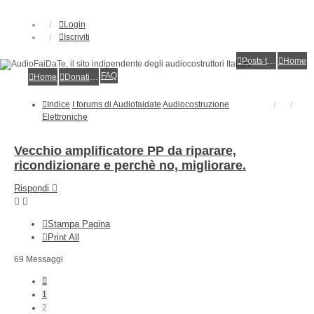
Login
Iscriviti
Posts toplist
Home
FAQ
Home
Donations
Indice
I forums di Audiofaidate
Audiocostruzione
Elettroniche
Vecchio amplificatore PP da riparare,
ricondizionare e perchè no, migliorare.
Rispondi
Stampa Pagina
Print All
69 Messaggi
Precedente
1
2