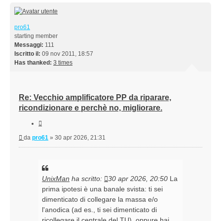
pro61
starting member
Messaggi:
111
Iscritto il:
09 nov 2011, 18:57
Has thanked:
3 times
Re: Vecchio amplificatore PP da riparare,
ricondizionare e perchè no, migliorare.
Cita
Messaggio
da
pro61
»
30 apr 2026, 21:31
UnixMan
ha scritto:
30 apr 2026, 20:50
La
prima ipotesi è una banale svista: ti sei
dimenticato di collegare la massa e/o
l'anodica (ad es., ti sei dimenticato di
ricollegare il centrale del TU), oppure hai