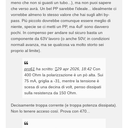
meno che non si guasti un tubo...), ma non puoi sapere
che verso avrà. Un bel PP sarebbe l'ideale... idealmente ci
vorrebbe almeno lo stesso valore che hai sugli altri by-
pass. Più piccolo dovrebbe comunque essere meglio di
niente, specie se ci metti un PP, ma 4uF sono davvero
pochi. In compenso per andare sul sicuro basta un
componente da 63V lavoro (o anche 50V; in condizioni
normali avanza, ma se qualcosa va molto storto sei
proprio al limite).
pro61
ha scritto:
29 apr 2026, 18:42
Con
400 Ohm la polarizzazione è un pò alta. Sui
75 mA, griglia a -31, mentre la tensione è
scesa di una decina di volt, penso dissipati
sulla resistenza da 150 Ohm.
Decisamente troppa corrente (e troppa potenza dissipata).
Non lo tenere acceso così. Prova con 470...