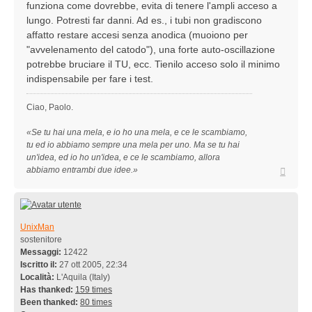
funziona come dovrebbe, evita di tenere l'ampli acceso a
lungo. Potresti far danni. Ad es., i tubi non gradiscono
affatto restare accesi senza anodica (muoiono per
"avvelenamento del catodo"), una forte auto-oscillazione
potrebbe bruciare il TU, ecc. Tienilo acceso solo il minimo
indispensabile per fare i test.
Ciao, Paolo.
«Se tu hai una mela, e io ho una mela, e ce le scambiamo,
tu ed io abbiamo sempre una mela per uno. Ma se tu hai
un'idea, ed io ho un'idea, e ce le scambiamo, allora
Top
abbiamo entrambi due idee.»
UnixMan
sostenitore
Messaggi:
12422
Iscritto il:
27 ott 2005, 22:34
Località:
L'Aquila (Italy)
Has thanked:
159 times
Been thanked:
80 times