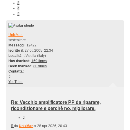
3
4
Prossimo
UnixMan
sostenitore
Messaggi:
12422
Iscritto il:
27 ott 2005, 22:34
Località:
L'Aquila (Italy)
Has thanked:
159 times
Been thanked:
80 times
Contatta:
Contatta
UnixMan
YouTube
Re: Vecchio amplificatore PP da riparare,
ricondizionare e perchè no, migliorare.
Cita
Messaggio
da
UnixMan
»
28 apr 2026, 20:43