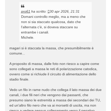
pro61
ha scritto:
30 apr 2026, 21:31
Domani controllo meglio, ma a meno che
non si sia staccato qualcosa, dato che
l'alternata c'è, si doveva staccare su
entrambe i canali.
Michele.
magari si è staccata la massa, che presumibilmente è
comune...
A proposito di massa, dalle foto non riesco a capire come
sono collegati a massa le reti di polarizzazione catodica,
ovvero come si richiude il circuito di alimentazione dello
stadio finale.
Vedo un filo in rame nudo che collega il lato massa dei due
canali, i due fili neri che vengono dai passanti, che
presumo siano le estremità a massa dei secondari dei TU,
ed un'altro filo nero che va ai morsetti di uscita, ma non
riesco a vedere nessun collegamento verso il negativo