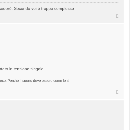
procederò. Secondo voi è troppo complesso
Top
ntato in tensione singola
to eco. Perchè il suono deve essere come lo si
Top