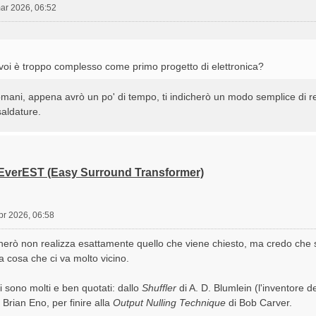
ar 2026, 06:52
oi è troppo complesso come primo progetto di elettronica?
ani, appena avrò un po' di tempo, ti indicherò un modo semplice di rea
saldature.
 EverEST (Easy Surround Transformer)
pr 2026, 06:58
herò non realizza esattamente quello che viene chiesto, ma credo che s
a cosa che ci va molto vicino.
ici sono molti e ben quotati: dallo
Shuffler
di A. D. Blumlein (l'inventore d
 Brian Eno, per finire alla
Output Nulling Technique
di Bob Carver.