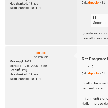
Messaggio
da
drpaolo
»
31 m
Has thanked:
4 times
Been thanked:
100 times
Secondo v
Questa sera o dom
descritto, senza 
drpaolo
sostenitore
Re: Progetto:
Messaggi:
1072
Iscritto il:
17 ott 2005, 16:59
Cita
Località:
Italy
Messaggio
da
drpaolo
»
01 a
Has thanked:
4 times
Been thanked:
100 times
Quello che spieg
per realizzare un
I riferimenti stor
Hafler, ripreso da