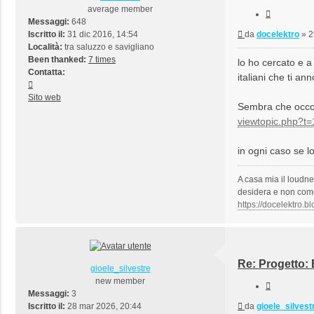
average member
Cita
Messaggi:
648
Messaggio
Iscritto il:
31 dic 2016, 14:54
da
docelektro
»
2
Località:
tra saluzzo e savigliano
Been thanked:
7 times
lo ho cercato e a 
Contatta:
italiani che ti an
Contatta
docelektro
Sito web
Sembra che occor
viewtopic.php?t
in ogni caso se lo
A casa mia il loudne
desidera e non come g
https://docelektro.bl
Re: Progetto:
gioele_silvestre
new member
Cita
Messaggi:
3
Messaggio
Iscritto il:
28 mar 2026, 20:44
da
gioele_silvest