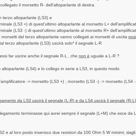
collegato il morsetto R- dell'altoparlante di destra.
 terzo altoparlante (LS3) e
rminale (LS3 +) di quest'ultimo altoparlante al morsetto L+ dell'amplifica
rminale (LS3 -) di quest'ultimo altoparlante al morsetto R+ dell'amplifica
 morsetti del terzo altoparlante vanno collegati ai morsetti di uscita
posi
l terzo altoparlante (LS3) uscirà solo* il segnale L-R
ssi far uscire anche il segnale R-L , che
non è
uguale a L-R ?
altoparlante (LS4) e lo collego in serie a LS3, in questo modo:
'amplificatore -> morsetto (LS3 +) ; morsetto (LS3 -) -> morsetto (LS4 -
.
amento da LS3 uscirà il segnale (L-R) e da LS4 uscirà il segnale (R-L)
ollegamento terminasse qui avrei sempre il segnale (L+M) che esce da 
?
2 e al loro posto inserisco due resistori da 100 Ohm 5 W minimi; dagli a