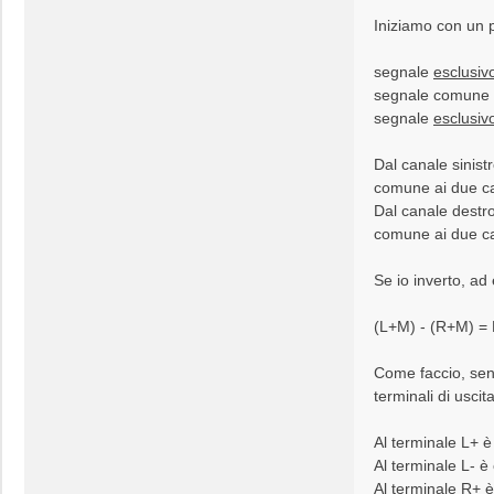
Iniziamo con un p
segnale
esclusiv
segnale comune 
segnale
esclusiv
Dal canale sinist
comune ai due ca
Dal canale destr
comune ai due ca
Se io inverto, ad
(L+M) - (R+M) = L
Come faccio, senz
terminali di uscit
Al terminale L+ è 
Al terminale L- è 
Al terminale R+ è