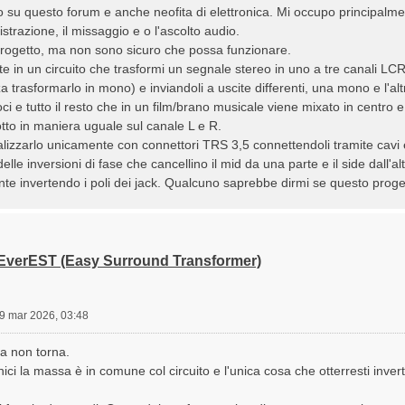
 su questo forum e anche neofita di elettronica. Mi occupo principal
strazione, il missaggio e o l'ascolto audio.
rogetto, ma non sono sicuro che possa funzionare.
ste in un circuito che trasformi un segnale stereo in uno a tre canali LCR
a trasformarlo in mono) e inviandoli a uscite differenti, una mono e l'a
ci e tutto il resto che in un film/brano musicale viene mixato in centro e
tto in maniera uguale sul canale L e R.
lizzarlo unicamente con connettori TRS 3,5 connettendoli tramite cavi e
le inversioni di fase che cancellino il mid da una parte e il side dall'al
e invertendo i poli dei jack. Qualcuno saprebbe dirmi se questo proget
 EverEST (Easy Surround Transformer)
9 mar 2026, 03:48
a non torna.
nici la massa è in comune col circuito e l'unica cosa che otterresti inver