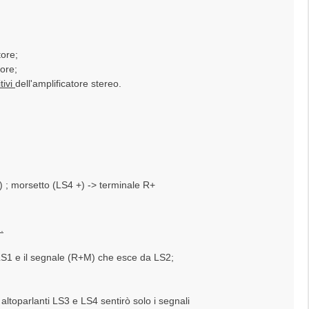
tore;
tore;
tivi
dell'amplificatore stereo.
) ; morsetto (LS4 +) -> terminale R+
.
LS1 e il segnale (R+M) che esce da LS2;
ltoparlanti LS3 e LS4 sentirò solo i segnali