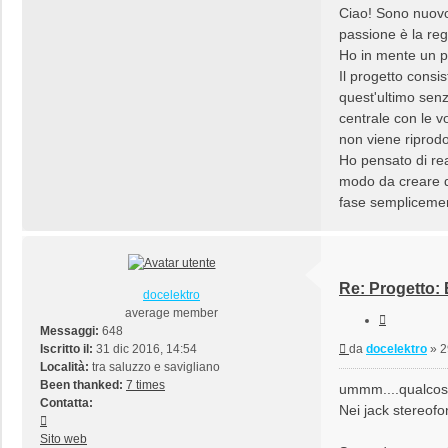
Ciao! Sono nuovo
passione è la regi
Ho in mente un p
Il progetto consi
quest'ultimo senz
centrale con le vo
non viene riprodo
Ho pensato di rea
modo da creare del
fase semplicement
Re: Progetto:
docelektro
average member
Cita
Messaggi:
648
Messaggio
Iscritto il:
31 dic 2016, 14:54
da
docelektro
»
2
Località:
tra saluzzo e savigliano
Been thanked:
7 times
ummm....qualcos
Contatta:
Nei jack stereofo
Contatta
docelektro
Sito web