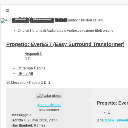
FAQ
Home
Donations
Indice
Home
Donations
Indice
I forums di Audiofaidate
Audiocostruzione Elettroniche
FAQ
Posts toplist
Home
Progetto: EverEST (Easy Surround Transformer)
Login
Rispondi
Iscriviti
Stampa Pagina
Print All
10 Messaggi • Pagina
1
Di
1
Progetto: Eve
gioele_silvestre
new member
Cita
Messaggi:
3
Messaggio
Iscritto il:
28 mar 2026, 20:44
da
gioele_silvest
Has thanked:
6 times