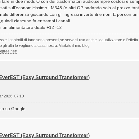
are in due modi. O con dei trasformatori audio,sempre costosi e sempr
basati sull'economicissimo LM348 (o altri OP badando solo al prezzo,ta
ale differenza giocando con gli ingressi invertenti e non. E poi con un alt
uindi ciascuno fa entrambi i canali.
di un alimentatore duale +12 -12
ss e i controlli di tono sono presenti,se serve si usa anche l'equalizzatore e l'effet
li altri lo vogliono a casa nostra. Visitate il mio blog
ogfree.net/
 EverEST (Easy Surround Transformer)
ar 2026, 07:10
eo su Google
 EverEST (Easy Surround Transformer)