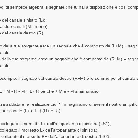
o' di semplice algebra; il segnale che tu hai a disposizione è così com
o
del canale sinistro (L);
ai due canali (M= mono);
o
del canale destro (R).
ro della tua sorgente esce un segnale che è composto da (L+M) = segnal
nali.
o della tua sorgente esce un segnale che è composto da (R+M) = segnal
nali.
 esempio, il segnale del canale destro (R+M) e lo sommo poi al canale s
 + M - R - M = L - R perchè + M e - M si annullano.
a saldature, a realizzare ciò ? Immaginiamo di avere il nostro amplific
a per canale (L+ e L -) (R+ e R-).
collegato il morsetto L+ dell'altoparlante di sinistra (LS1);
collegato il morsetto L- dell'altoparlante di sinistra;
 collegato il morsetto R+ dell'altoparlante di destra (LS2);