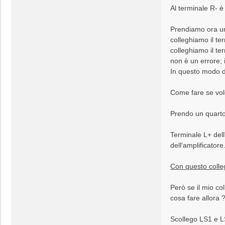
Al terminale R- è 
Prendiamo ora un
colleghiamo il te
colleghiamo il te
non è un errore; i
In questo modo da
Come fare se vole
Prendo un quarto 
Terminale L+ dell
dell'amplificatore
Con questo colleg
Però se il mio c
cosa fare allora 
Scollego LS1 e LS