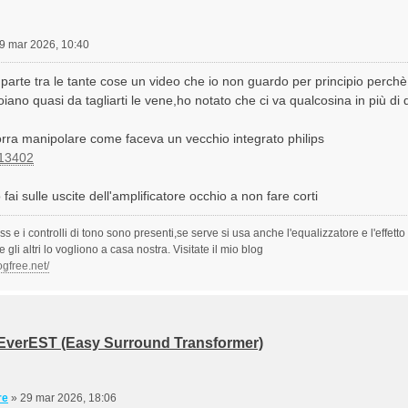
9 mar 2026, 10:40
parte tra le tante cose un video che io non guardo per principio perchè co
noiano quasi da tagliarti le vene,ho notato che ci va qualcosina in più di
ra manipolare come faceva un vecchio integrato philips
=13402
 fai sulle uscite dell'amplificatore occhio a non fare corti
ss e i controlli di tono sono presenti,se serve si usa anche l'equalizzatore e l'effet
li altri lo vogliono a casa nostra. Visitate il mio blog
ogfree.net/
 EverEST (Easy Surround Transformer)
re
»
29 mar 2026, 18:06