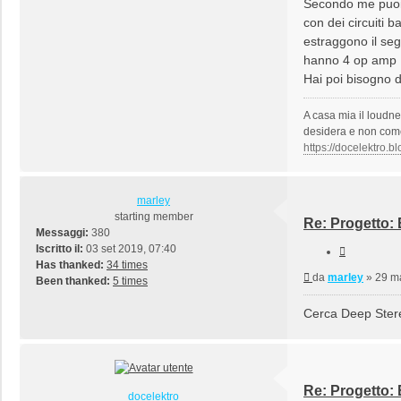
Secondo me puoi f
con dei circuiti 
estraggono il segn
hanno 4 op amp ,q
Hai poi bisogno 
A casa mia il loudne
desidera e non come g
https://docelektro.bl
marley
starting member
Re: Progetto:
Messaggi:
380
Iscritto il:
03 set 2019, 07:40
Cita
Has thanked:
34 times
Messaggio
da
marley
»
29 m
Been thanked:
5 times
Cerca Deep Ster
Re: Progetto:
docelektro