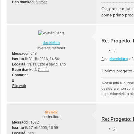
Has thanked:
6 times
Ok, grazie a tutt
come primo proge
Re: Progetto:
docelektro
average member
Cita
Messaggi:
648
Messaggio
Iscritto il:
31 dic 2016, 14:54
da
docelektro
»
3
Località:
tra saluzzo e savigliano
Been thanked:
7 times
il primo progetto
Contatta:
Contatta
A casa mia il loudne
docelektro
Sito web
desidera e non come g
https://docelektro.bl
drpaolo
sostenitore
Re: Progetto:
Messaggi:
1072
Iscritto il:
17 ott 2005, 16:59
Cita
Località:
Italy