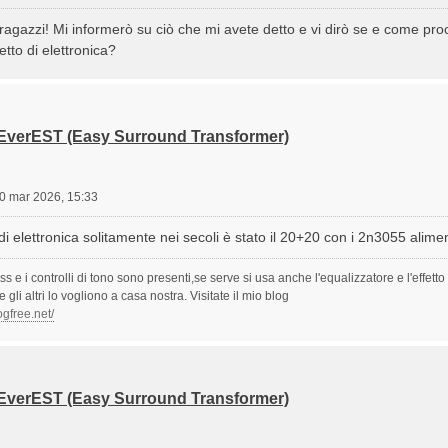
i ragazzi! Mi informerò su ciò che mi avete detto e vi dirò se e come 
tto di elettronica?
 EverEST (Easy Surround Transformer)
0 mar 2026, 15:33
 di elettronica solitamente nei secoli è stato il 20+20 con i 2n3055 alime
ss e i controlli di tono sono presenti,se serve si usa anche l'equalizzatore e l'effet
li altri lo vogliono a casa nostra. Visitate il mio blog
ogfree.net/
 EverEST (Easy Surround Transformer)