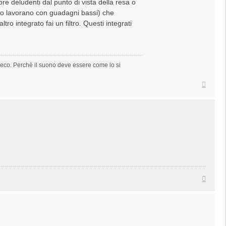
e deludenti dal punto di vista della resa o
nto lavorano con guadagni bassi) che
ro integrato fai un filtro. Questi integrati
to eco. Perchè il suono deve essere come lo si
Top
Top