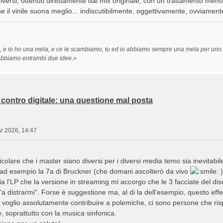
ersi, ottenuti direttamente dal mix originale, con un trattamento meno
e il vinile suona meglio... indiscutibilmente, oggettivamente, ovviament
, e io ho una mela, e ce le scambiamo, tu ed io abbiamo sempre una mela per uno. M
abbiamo entrambi due idee.»
contro digitale: una questione mal posta
r 2026, 14:47
ticolare che i master siano diversi per i diversi media temo sia inevitabil
ad esempio la 7a di Bruckner (che domani ascolterò da vivo
)
sia l'LP che la versione in streaming mi accorgo che le 3 facciate del di
a distrarmi". Forse è suggestione ma, al di la dell'esempio, questo eff
voglio assolutamente contribuire a polemiche, ci sono persone che rispe
 soprattutto con la musica sinfonica.