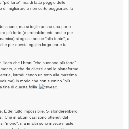
"più forte", ma di fatto peggio delle
e di migliorare e non certo peggiorare la
 del suono, ma si toglie anche una parte
e più forte (e probabilmente anche per
namica) si agisce anche "alla fonte", a
che per questo oggi in larga parte fa
 l'idea che i brani "che suonano più forte"
amento, e che da diversi anni le piattaforme
eleteria, introducendo un tetto alla massima
 di volume) in modo che non suonino "più
 fine di questa follia.
e. È del tutto impossibile. Si sfonderebbero
si. Che in alcuni casi sono ottenuti dal
si "mono", ma in altri sono invece master