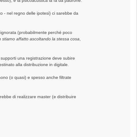
esso), e la psicoacustica la fa da padrone.
o - nel regno delle ipotesi) ci sarebbe da
 ignorata (probabilmente perché poco
 stiamo affatto ascoltando la stessa cosa
,
li supporti una registrazione deve subire
inato alla distribuzione in digitale.
no (o quasi) e spesso anche filtrate
ebbe di realizzare master (e distribuire