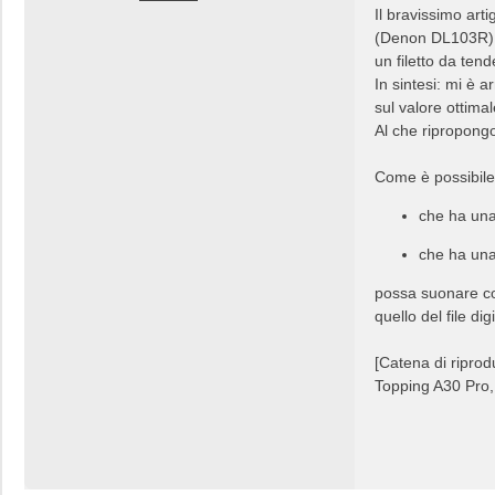
Il bravissimo art
(Denon DL103R). D
un filetto da ten
In sintesi: mi è 
sul valore ottimal
Al che ripropong
Come è possibile
che ha una 
che ha una 
possa suonare co
quello del file dig
[Catena di riprod
Topping A30 Pro