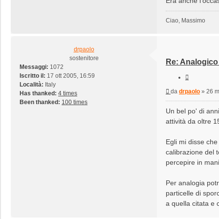
Era anche l'occas
Ciao, Massimo
drpaolo
sostenitore
Re: Analogico 
Messaggi:
1072
Iscritto il:
17 ott 2005, 16:59
Cita
Località:
Italy
Messaggio
da
drpaolo
»
26 m
Has thanked:
4 times
Been thanked:
100 times
Un bel po' di anni
attività da oltre 
Egli mi disse che
calibrazione del t
percepire in man
Per analogia potre
particelle di spo
a quella citata e