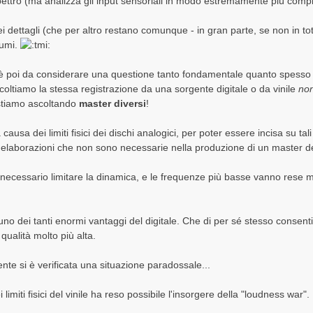
pettro (ma analizza gli input sensoriali in modo estremamente più compl
ei dettagli (che per altro restano comunque - in gran parte, se non in tot
lumi.
è poi da considerare una questione tanto fondamentale quanto spesso
oltiamo la stessa registrazione da una sorgente digitale o da vinile
non
 stiamo ascoltando
master diversi
!
ausa dei limiti fisici dei dischi analogici, per poter essere incisa su ta
i elaborazioni che non sono necessarie nella produzione di un master dest
ecessario limitare la dinamica, e le frequenze più basse vanno rese mo
o dei tanti enormi vantaggi del digitale. Che di per sé stesso consentir
di qualità molto più alta.
te si è verificata una situazione paradossale...
imiti fisici del vinile ha reso possibile l'insorgere della "loudness war".