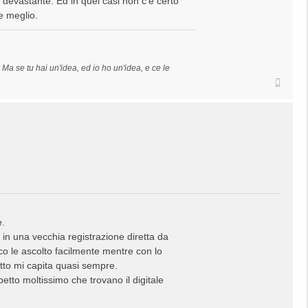
 devastante. Ed in quei casi non c'è certo
e meglio.
a se tu hai un'idea, ed io ho un'idea, e ce le
Top
e.
 in una vecchia registrazione diretta da
sco le ascolto facilmente mentre con lo
etto mi capita quasi sempre.
tto moltissimo che trovano il digitale