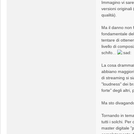
Immagino vi saret
versioni original
qualità).
Ma il danno non f
fondamentale del
tentare di ottene
livello di compos
schifo...
La cosa drammatic
abbiano maggiori 
di streaming si s
"loudness" dei br
forte" degli altri
Ma sto divagand
Tornando in tema,
tutti i solchi. Pe
master digitale 