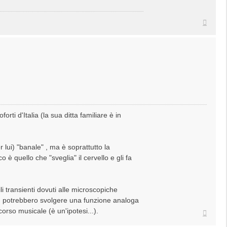
Top
rti d'Italia (la sua ditta familiare è in
 lui) "banale" , ma è soprattutto la
 è quello che "sveglia" il cervello e gli fa
li transienti dovuti alle microscopiche
rta) potrebbero svolgere una funzione analoga
corso musicale (è un'ipotesi...).
Top