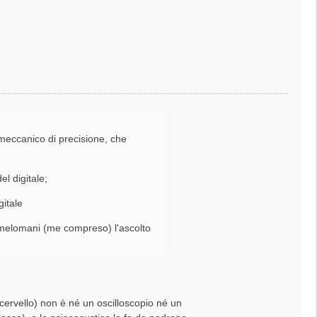
meccanico di precisione, che
l digitale;
gitale
 melomani (me compreso) l'ascolto
l cervello) non è né un oscilloscopio né un