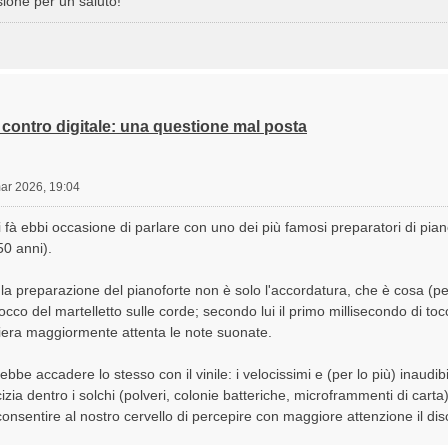
ione per un saluto!
contro digitale: una questione mal posta
ar 2026, 19:04
 fà ebbi occasione di parlare con uno dei più famosi preparatori di pianofo
150 anni).
 la preparazione del pianoforte non è solo l'accordatura, che è cosa (per
occo del martelletto sulle corde; secondo lui il primo millisecondo di tocco
iera maggiormente attenta le note suonate.
bbe accadere lo stesso con il vinile: i velocissimi e (per lo più) inaudibi
rcizia dentro i solchi (polveri, colonie batteriche, microframmenti di ca
 consentire al nostro cervello di percepire con maggiore attenzione il dis