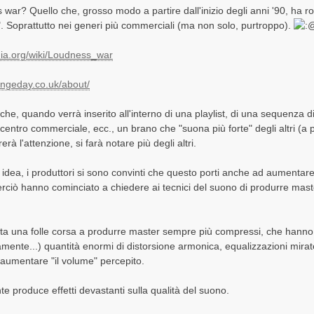
 war? Quello che, grosso modo a partire dall'inizio degli anni '90, ha ro
. Soprattutto nei generi più commerciali (ma non solo, purtroppo).
edia.org/wiki/Loudness_war
angeday.co.uk/about/
che, quando verrà inserito all'interno di una playlist, di una sequenza di 
n centro commerciale, ecc., un brano che "suona più forte" degli altri (a
erà l'attenzione, si farà notare più degli altri.
e idea, i produttori si sono convinti che questo porti anche ad aumentare
erciò hanno cominciato a chiedere ai tecnici del suono di produrre master
.
ata una folle corsa a produrre master sempre più compressi, che han
mente...) quantità enormi di distorsione armonica, equalizzazioni mirate 
 aumentare "il volume" percepito.
 produce effetti devastanti sulla qualità del suono.