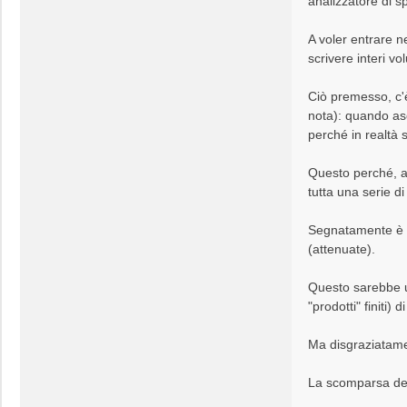
analizzatore di s
A voler entrare n
scrivere interi vo
Ciò premesso, c'
nota): quando asc
perché in realtà
Questo perché, a c
tutta una serie d
Segnatamente è n
(attenuate).
Questo sarebbe un
"prodotti" finiti) 
Ma disgraziatamen
La scomparsa dei l