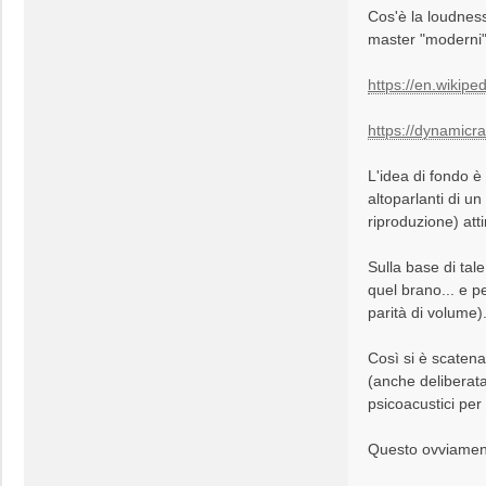
Cos'è la loudness
master "moderni"
https://en.wikip
https://dynamicr
L'idea di fondo è 
altoparlanti di u
riproduzione) attir
Sulla base di tal
quel brano... e p
parità di volume)
Così si è scaten
(anche deliberata
psicoacustici per
Questo ovviamente