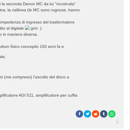
i la seconda Denon MC da lui "ricostruita"
tina, la riallinea (le MC sono rognose, hanno
a l'impedenza di ingresso del trasformatore
ito al digitale
).
 in maniera diversa.
dium
fisico concepito 150 anni fa e
ale;
i (me compreso) l'ascolto del disco a
ficatore AGI 511, amplificatore per cuffia
Top