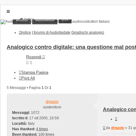
FAQ
Home
Donations
Indice
Home
Donations
Indice
I forums di Audiofaidate
Giradischi analogici
FAQ
Posts toplist
Home
Analogico contro digitale: una questione mal pos
Login
Rispondi
Iscriviti
Stampa Pagina
Print All
5 Messaggi • Pagina
1
Di
1
drpaolo
sostenitore
Analogico cont
Messaggi:
1072
Iscritto il:
17 ott 2005, 16:59
Cita
Località:
Italy
Messaggio
da
drpaolo
»
31 g
Has thanked:
4 times
Been thanked:
100 times