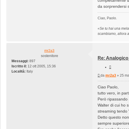
completamente div
da sorprendersi s
Ciao, Paolo.
«Se tu hai una mela
scambiamo, allora 
mr2a3
sostenitore
Re: Analogico 
Messaggi:
897
Iscritto il:
12 ott 2005, 15:36
Cita
Località:
Italy
Messaggio
da
mr2a3
»
25 ma
Ciao Paolo,
tutto vero, in par
Però ripassando 
Walter di cui ho 
streaming tendo "
Detto questo non 
sempre superiore,