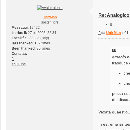
Re: Analogico 
UnixMan
sostenitore
Cita
Messaggi:
12422
Messaggio
Iscritto il:
27 ott 2005, 22:34
da
UnixMan
»
01 
Località:
L'Aquila (Italy)
Has thanked:
159 times
Been thanked:
80 times
Contatta:
drpaolo
ha
Contatta
trasduce
UnixMan
YouTube
che
che
possa suo
del disco 
Vexata quaestio.
In estrema sintesi