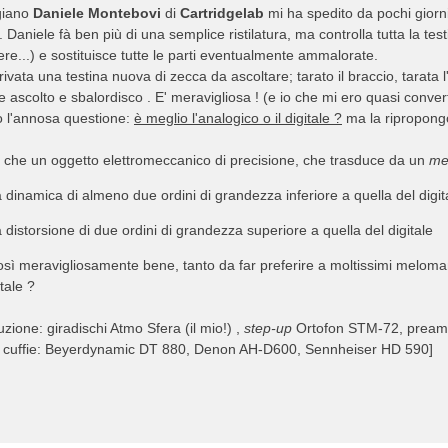
igiano
Daniele Montebovi
di
Cartridgelab
mi ha spedito da pochi giorn
aniele fà ben più di una semplice ristilatura, ma controlla tutta la tes
dere...) e sostituisce tutte le parti eventualmente ammalorate.
arrivata una testina nuova di zecca da ascoltare; tarato il braccio, tarat
e ascolto e sbalordisco . E' meravigliosa ! (e io che mi ero quasi convert
o l'annosa questione:
è meglio l'analogico o il digitale ?
ma la ripropongo
 che un oggetto elettromeccanico di precisione, che trasduce da un
me
dinamica di almeno due ordini di grandezza inferiore a quella del digit
distorsione di due ordini di grandezza superiore a quella del digitale
sì meravigliosamente bene, tanto da far preferire a moltissimi meloman
itale ?
uzione: giradischi Atmo Sfera (il mio!) ,
step-up
Ortofon STM-72, preampli
, cuffie: Beyerdynamic DT 880, Denon AH-D600, Sennheiser HD 590]