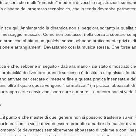
e accorti che molti "remaster" moderni di vecchie registrazioni suonano 
i (a dispetto del progresso tecnologico, che in teoria dovrebbe permetter
inisce qui. Annientando la dinamica non si peggiora soltanto la qualità
 messaggio musicale. Come non bastasse, nella corsa a suonare sempr
re brani che abbiano un qualche senso sebbene praticamente privi di di
izione e arrangiamenti. Devastando così la musica stessa. Che forse an
a è che, sebbene in seguito - dati alla mano - sia stato dimostrato che
probabilità di diventare brani di successo è destituita di qualsiasi fond
iano attivate per cercare di mettere fine a questa pratica insensata e d
ani, oltre il quale questi vengono "normalizzati" (in pratica, abbassati
, purtroppo certe convinzioni sono dure a morire... e ancora non si vede la
o.
 il punto è che master di quel genere non si possono trasferire su vinil
r cui le edizioni in vinile devono essere prodotte a partire da master diver
"pompato" (e devastato) semplicemente abbassato di volume e con i bas