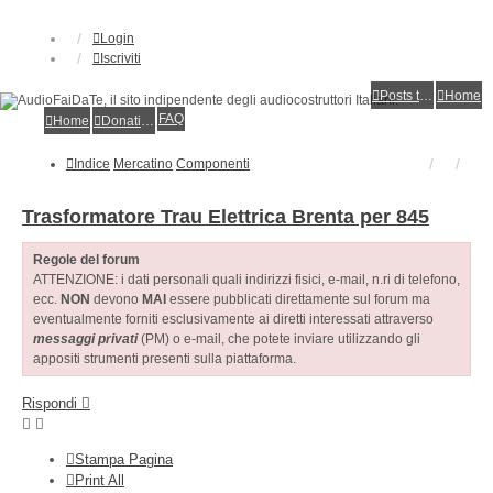
Login
Iscriviti
Posts toplist
Home
FAQ
Home
Donations
Indice
Mercatino
Componenti
Trasformatore Trau Elettrica Brenta per 845
Regole del forum
ATTENZIONE: i dati personali quali indirizzi fisici, e-mail, n.ri di telefono,
ecc.
NON
devono
MAI
essere pubblicati direttamente sul forum ma
eventualmente forniti esclusivamente ai diretti interessati attraverso
messaggi privati
(PM) o e-mail, che potete inviare utilizzando gli
appositi strumenti presenti sulla piattaforma.
Rispondi
Stampa Pagina
Print All