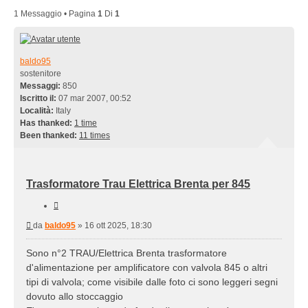
1 Messaggio • Pagina
1
Di
1
baldo95
sostenitore
Messaggi:
850
Iscritto il:
07 mar 2007, 00:52
Località:
Italy
Has thanked:
1 time
Been thanked:
11 times
Trasformatore Trau Elettrica Brenta per 845
Cita
Messaggio
da
baldo95
»
16 ott 2025, 18:30
Sono n°2 TRAU/Elettrica Brenta trasformatore
d'alimentazione per amplificatore con valvola 845 o altri
tipi di valvola; come visibile dalle foto ci sono leggeri segni
dovuto allo stoccaggio