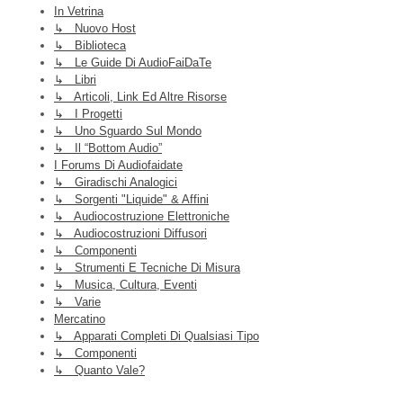
In Vetrina
↳ Nuovo Host
↳ Biblioteca
↳ Le Guide Di AudioFaiDaTe
↳ Libri
↳ Articoli, Link Ed Altre Risorse
↳ I Progetti
↳ Uno Sguardo Sul Mondo
↳ Il “Bottom Audio”
I Forums Di Audiofaidate
↳ Giradischi Analogici
↳ Sorgenti "liquide" & Affini
↳ Audiocostruzione Elettroniche
↳ Audiocostruzioni Diffusori
↳ Componenti
↳ Strumenti E Tecniche Di Misura
↳ Musica, Cultura, Eventi
↳ Varie
Mercatino
↳ Apparati Completi Di Qualsiasi Tipo
↳ Componenti
↳ Quanto Vale?