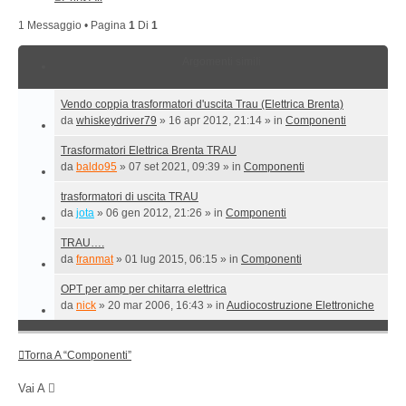
1 Messaggio • Pagina
1
Di
1
Argomenti simili
Vendo coppia trasformatori d'uscita Trau (Elettrica Brenta)
da
whiskeydriver79
»
16 apr 2012, 21:14
» in
Componenti
Trasformatori Elettrica Brenta TRAU
da
baldo95
»
07 set 2021, 09:39
» in
Componenti
trasformatori di uscita TRAU
da
jota
»
06 gen 2012, 21:26
» in
Componenti
TRAU….
da
franmat
»
01 lug 2015, 06:15
» in
Componenti
OPT per amp per chitarra elettrica
da
nick
»
20 mar 2006, 16:43
» in
Audiocostruzione Elettroniche
Torna A “Componenti”
Vai A