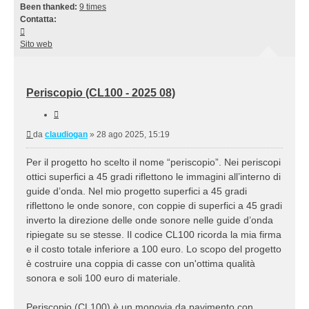
Been thanked:
9 times
Contatta:
Contatta
claudiogan
Sito web
Periscopio (CL100 - 2025 08)
Cita
Messaggio
da
claudiogan
»
28 ago 2025, 15:19
Per il progetto ho scelto il nome “periscopio”. Nei periscopi
ottici superfici a 45 gradi riflettono le immagini all’interno di
guide d’onda. Nel mio progetto superfici a 45 gradi
riflettono le onde sonore, con coppie di superfici a 45 gradi
inverto la direzione delle onde sonore nelle guide d’onda
ripiegate su se stesse. Il codice CL100 ricorda la mia firma
e il costo totale inferiore a 100 euro. Lo scopo del progetto
è costruire una coppia di casse con un'ottima qualità
sonora e soli 100 euro di materiale.
Periscopio (CL100) è un monovia da pavimento con