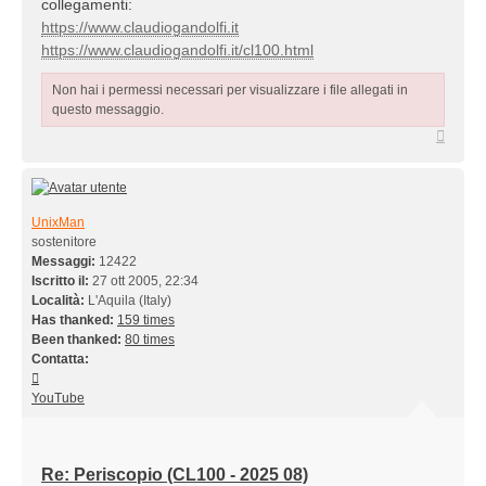
collegamenti:
https://www.claudiogandolfi.it
https://www.claudiogandolfi.it/cl100.html
Non hai i permessi necessari per visualizzare i file allegati in
questo messaggio.
Top
UnixMan
sostenitore
Messaggi:
12422
Iscritto il:
27 ott 2005, 22:34
Località:
L'Aquila (Italy)
Has thanked:
159 times
Been thanked:
80 times
Contatta:
Contatta
UnixMan
YouTube
Re: Periscopio (CL100 - 2025 08)