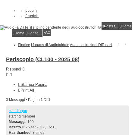
Login
Iscriviti
Posts toplist
Home
FAQ
Home
Donations
Indice
I forums di Audiofaidate
Audiocostruzioni Diffusori
Periscopio (CL100 - 2025 08)
Rispondi
Stampa Pagina
Print All
3 Messaggi • Pagina
1
Di
1
claudiogan
starting member
Messaggi:
100
Iscritto il:
26 set 2017, 16:31
Has thanked:
3 times