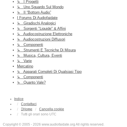
↳ I Progetti
↳ Uno Sguardo Sul Mondo
↳ Il “Bottom Audio”
I Forums Di Audiofaidate
↳ Giradischi Analogici
↳ Sorgenti "liquide" & Affini
↳ Audiocostruzione Elettroniche
↳ Audiocostruzioni Diffusori
↳ Componenti
↳ Strumenti E Tecniche Di Misura
↳ Musica, Cultura, Eventi
↳ Varie
Mercatino
↳ Apparati Completi Di Qualsiasi Tipo
↳ Componenti
↳ Quanto Vale?
Indice
Contattaci
Home
Cancella cookie
Tutti gli orari sono
UTC
Copyright © 2005 - 2026 www.audiofaidate.org All rights reserved.