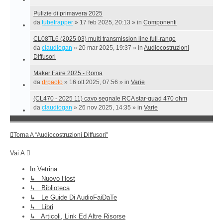
Pulizie di primavera 2025
da
tubetrapper
»
17 feb 2025, 20:13
» in
Componenti
CL08TL6 (2025 03) multi transmission line full-range
da
claudiogan
»
20 mar 2025, 19:37
» in
Audiocostruzioni
Diffusori
Maker Faire 2025 - Roma
da
drpaolo
»
16 ott 2025, 07:56
» in
Varie
(CL470 - 2025 11) cavo segnale RCA star-quad 470 ohm
da
claudiogan
»
26 nov 2025, 14:35
» in
Varie
Torna A “Audiocostruzioni Diffusori”
Vai A
In Vetrina
↳ Nuovo Host
↳ Biblioteca
↳ Le Guide Di AudioFaiDaTe
↳ Libri
↳ Articoli, Link Ed Altre Risorse