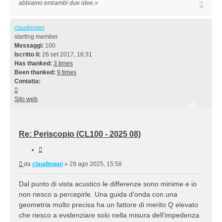
Top
abbiamo entrambi due idee.»
claudiogan
starting member
Messaggi:
100
Iscritto il:
26 set 2017, 16:31
Has thanked:
3 times
Been thanked:
9 times
Contatta:
Contatta
claudiogan
Sito web
Re: Periscopio (CL100 - 2025 08)
Cita
Messaggio
da
claudiogan
»
29 ago 2025, 15:58
Dal punto di vista acustico le differenze sono minime e io
non riesco a percepirle. Una guida d’onda con una
geometria molto precisa ha un fattore di merito Q elevato
che riesco a evidenziare solo nella misura dell’impedenza