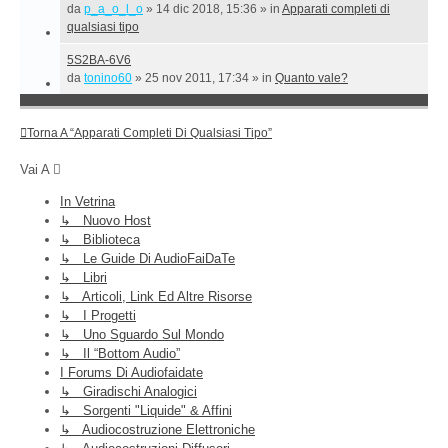
da
p_a_o_l_o
»
14 dic 2018, 15:36
» in
Apparati completi di
qualsiasi tipo
5S2BA-6V6
da
tonino60
»
25 nov 2011, 17:34
» in
Quanto vale?
Torna A “Apparati Completi Di Qualsiasi Tipo”
Vai A
In Vetrina
↳ Nuovo Host
↳ Biblioteca
↳ Le Guide Di AudioFaiDaTe
↳ Libri
↳ Articoli, Link Ed Altre Risorse
↳ I Progetti
↳ Uno Sguardo Sul Mondo
↳ Il “Bottom Audio”
I Forums Di Audiofaidate
↳ Giradischi Analogici
↳ Sorgenti "liquide" & Affini
↳ Audiocostruzione Elettroniche