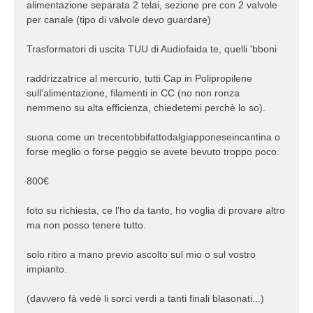
alimentazione separata 2 telai, sezione pre con 2 valvole
per canale (tipo di valvole devo guardare)
Trasformatori di uscita TUU di Audiofaida te, quelli 'bboni
raddrizzatrice al mercurio, tutti Cap in Polipropilene
sull'alimentazione, filamenti in CC (no non ronza
nemmeno su alta efficienza, chiedetemi perchè lo so).
suona come un trecentobbifattodalgiapponeseincantina o
forse meglio o forse peggio se avete bevuto troppo poco.
800€
foto su richiesta, ce l'ho da tanto, ho voglia di provare altro
ma non posso tenere tutto.
solo ritiro a mano previo ascolto sul mio o sul vostro
impianto.
(davvero fà vedè li sorci verdi a tanti finali blasonati...)