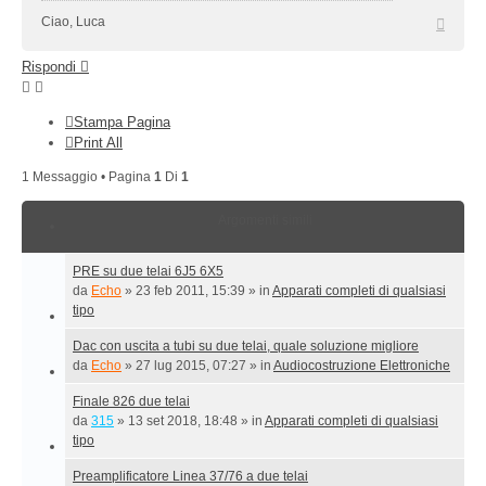
Top
Ciao, Luca
Rispondi
Stampa Pagina
Print All
1 Messaggio • Pagina
1
Di
1
Argomenti simili
PRE su due telai 6J5 6X5
da
Echo
»
23 feb 2011, 15:39
» in
Apparati completi di qualsiasi
tipo
Dac con uscita a tubi su due telai, quale soluzione migliore
da
Echo
»
27 lug 2015, 07:27
» in
Audiocostruzione Elettroniche
Finale 826 due telai
da
315
»
13 set 2018, 18:48
» in
Apparati completi di qualsiasi
tipo
Preamplificatore Linea 37/76 a due telai