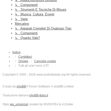
↳ Audiocostruzioni Diffusori
↳ Componenti
↳ Strumenti E Tecniche Di Misura
↳ Musica, Cultura, Eventi
↳ Varie
Mercatino
↳ Apparati Completi Di Qualsiasi Tipo
↳ Componenti
↳ Quanto Vale?
Indice
Contattaci
Home
Cancella cookie
Tutti gli orari sono
UTC
Copyright © 2005 - 2026 www.audiofaidate.org All rights reserved.
Creato da
phpBB
® Forum Software © phpBB Limited
Traduzione Italiana
phpBB-Italia.it
Style
we_universal
created by INVENTEA & v12mike