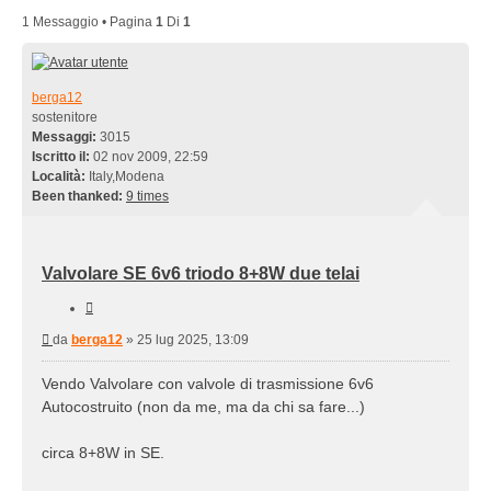
1 Messaggio • Pagina
1
Di
1
berga12
sostenitore
Messaggi:
3015
Iscritto il:
02 nov 2009, 22:59
Località:
Italy,Modena
Been thanked:
9 times
Valvolare SE 6v6 triodo 8+8W due telai
Cita
Messaggio
da
berga12
»
25 lug 2025, 13:09
Vendo Valvolare con valvole di trasmissione 6v6
Autocostruito (non da me, ma da chi sa fare...)
circa 8+8W in SE.