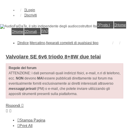
Login
Iscriviti
Posts toplist
Home
FAQ
Home
Donations
Indice
Mercatino
Apparati completi di qualsiasi tipo
Valvolare SE 6v6 triodo 8+8W due telai
Regole del forum
ATTENZIONE: i dati personali quali indirizzi fisici, e-mail, n.ri di telefono,
ecc.
NON
devono
MAI
essere pubblicati direttamente sul forum ma
eventualmente forniti esclusivamente ai diretti interessati attraverso
messaggi privati
(PM) o e-mail, che potete inviare utilizzando gli
appositi strumenti presenti sulla piattaforma.
Rispondi
Stampa Pagina
Print All