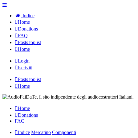
Indice
Home
Donations
FAQ
Posts toplist
Home
Login
Iscriviti
Posts toplist
Home
Home
Donations
FAQ
Indice
Mercatino
Componenti