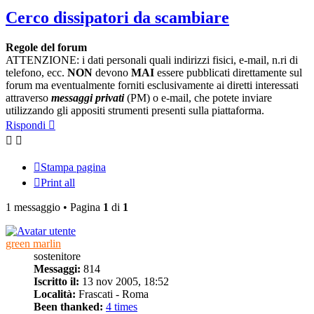
Cerco dissipatori da scambiare
Regole del forum
ATTENZIONE: i dati personali quali indirizzi fisici, e-mail, n.ri di
telefono, ecc.
NON
devono
MAI
essere pubblicati direttamente sul
forum ma eventualmente forniti esclusivamente ai diretti interessati
attraverso
messaggi privati
(PM) o e-mail, che potete inviare
utilizzando gli appositi strumenti presenti sulla piattaforma.
Rispondi
Stampa pagina
Print all
1 messaggio • Pagina
1
di
1
green marlin
sostenitore
Messaggi:
814
Iscritto il:
13 nov 2005, 18:52
Località:
Frascati - Roma
Been thanked:
4 times