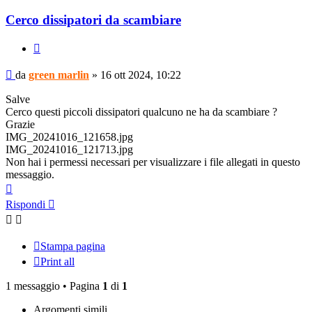
Cerco dissipatori da scambiare
Cita
Messaggio
da
green marlin
»
16 ott 2024, 10:22
Salve
Cerco questi piccoli dissipatori qualcuno ne ha da scambiare ?
Grazie
IMG_20241016_121658.jpg
IMG_20241016_121713.jpg
Non hai i permessi necessari per visualizzare i file allegati in questo
messaggio.
Top
Rispondi
Stampa pagina
Print all
1 messaggio • Pagina
1
di
1
Argomenti simili