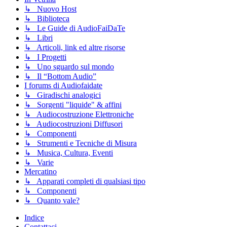
↳ Nuovo Host
↳ Biblioteca
↳ Le Guide di AudioFaiDaTe
↳ Libri
↳ Articoli, link ed altre risorse
↳ I Progetti
↳ Uno sguardo sul mondo
↳ Il “Bottom Audio”
I forums di Audiofaidate
↳ Giradischi analogici
↳ Sorgenti "liquide" & affini
↳ Audiocostruzione Elettroniche
↳ Audiocostruzioni Diffusori
↳ Componenti
↳ Strumenti e Tecniche di Misura
↳ Musica, Cultura, Eventi
↳ Varie
Mercatino
↳ Apparati completi di qualsiasi tipo
↳ Componenti
↳ Quanto vale?
Indice
Contattaci