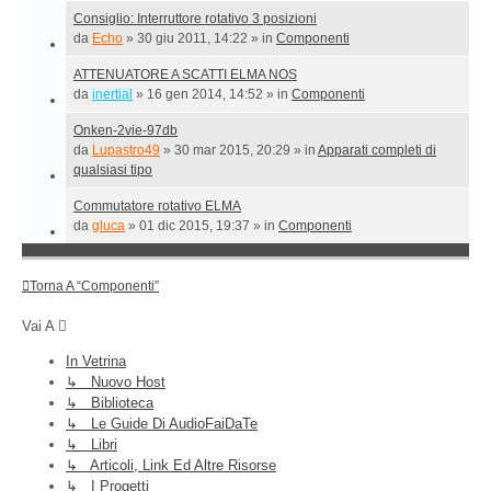
Consiglio: Interruttore rotativo 3 posizioni
da
Echo
»
30 giu 2011, 14:22
» in
Componenti
ATTENUATORE A SCATTI ELMA NOS
da
inertial
»
16 gen 2014, 14:52
» in
Componenti
Onken-2vie-97db
da
Lupastro49
»
30 mar 2015, 20:29
» in
Apparati completi di
qualsiasi tipo
Commutatore rotativo ELMA
da
gluca
»
01 dic 2015, 19:37
» in
Componenti
Torna A “Componenti”
Vai A
In Vetrina
↳ Nuovo Host
↳ Biblioteca
↳ Le Guide Di AudioFaiDaTe
↳ Libri
↳ Articoli, Link Ed Altre Risorse
↳ I Progetti