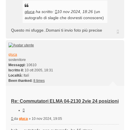
gluca
ha scritto:
10 nov 2024, 18:26
(un
autografo di slagle che dovresti conoscere)
Questo mi sfugge..Domani ti invio foto più precise
Top
gluca
sostenitore
Messaggi:
10610
Iscritto il:
10 ott 2005, 18:31
Località:
Italì
Been thanked:
8 times
Re: Commutatori ELMA 04-2130 2vie 24 posizioni
Cita
Messaggio
da
gluca
»
10 nov 2024, 19:05