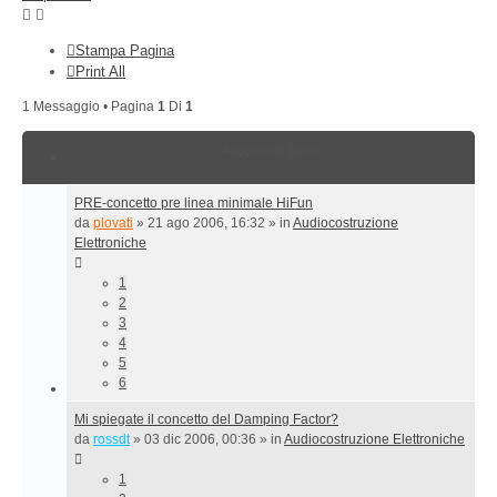
Stampa Pagina
Print All
1 Messaggio • Pagina
1
Di
1
Argomenti simili
PRE-concetto pre linea minimale HiFun
da
plovati
»
21 ago 2006, 16:32
» in
Audiocostruzione
Elettroniche
1
2
3
4
5
6
Mi spiegate il concetto del Damping Factor?
da
rossdt
»
03 dic 2006, 00:36
» in
Audiocostruzione Elettroniche
1