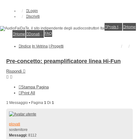
Login
Iscriviti
Posts toplist
Home
FAQ
Home
Donations
Indice
In Vetrina
I Progetti
Pre-concetto: preamplificatore linea Hi-Fun
Rispondi
Stampa Pagina
Print All
1 Messaggio • Pagina
1
Di
1
plovati
sostenitore
Messaggi:
8112