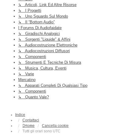
↳ Articoli, Link Ed Altre Risorse
↳ I Progetti
↳ Uno Sguardo Sul Mondo
↳ Il “Bottom Audio”
I Forums Di Audiofaidate
↳ Giradischi Analogici
↳ Sorgenti "liquide" & Affini
↳ Audiocostruzione Elettroniche
↳ Audiocostruzioni Diffusori
↳ Componenti
↳ Strumenti E Tecniche Di Misura
↳ Musica, Cultura, Eventi
↳ Varie
Mercatino
↳ Apparati Completi Di Qualsiasi Tipo
↳ Componenti
↳ Quanto Vale?
Indice
Contattaci
Home
Cancella cookie
Tutti gli orari sono
UTC