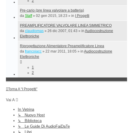
2
Pre-cario (pre linea valvolare a batteria)
da
Staff
»
02 gen 2015, 18:23
» in
I Progetti
PREAMPLIFICATORE VALVOLARE LINEA SIMMETRICO
da
claudiomas
»
26 dic 2007, 01:43
» in
Audiocostruzione
Elettroniche
Riprogettazione Alimentatore Preamplificatore Linea
da
francoiacc
»
22 mar 2011, 18:05
» in
Audiocostruzione
Elettroniche
1
2
Torna A “I Progetti”
Vai A
In Vetrina
↳ Nuovo Host
↳ Biblioteca
↳ Le Guide Di AudioFaiDaTe
↳ Libri