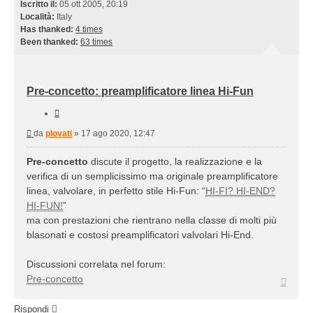
Iscritto il:
05 ott 2005, 20:19
Località:
Italy
Has thanked:
4 times
Been thanked:
63 times
Pre-concetto: preamplificatore linea Hi-Fun
Cita
Messaggio
da
plovati
»
17 ago 2020, 12:47
Pre-concetto
discute il progetto, la realizzazione e la
verifica di un semplicissimo ma originale preamplificatore
linea, valvolare, in perfetto stile Hi-Fun: “
HI-FI? HI-END?
HI-FUN!
”
ma con prestazioni che rientrano nella classe di molti più
blasonati e costosi preamplificatori valvolari Hi-End.
Discussioni correlata nel forum:
Pre-concetto
Top
Rispondi