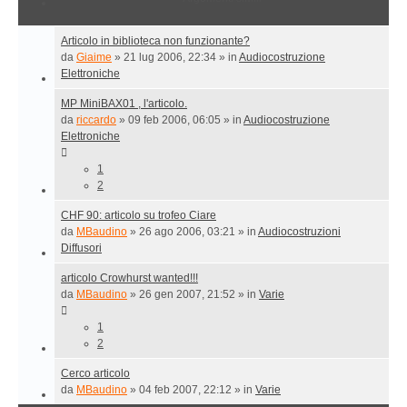
Articolo in biblioteca non funzionante?
da
Giaime
»
21 lug 2006, 22:34
» in
Audiocostruzione
Elettroniche
MP MiniBAX01 , l'articolo.
da
riccardo
»
09 feb 2006, 06:05
» in
Audiocostruzione
Elettroniche
1
2
CHF 90: articolo su trofeo Ciare
da
MBaudino
»
26 ago 2006, 03:21
» in
Audiocostruzioni
Diffusori
articolo Crowhurst wanted!!!
da
MBaudino
»
26 gen 2007, 21:52
» in
Varie
1
2
Cerco articolo
da
MBaudino
»
04 feb 2007, 22:12
» in
Varie