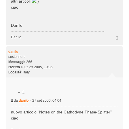
altri articoli
ciao
Danilo
Top
Danilo
danilo
sostenitore
Messaggi:
266
Iscritto il:
05 ott 2005, 19:36
Località:
Italy
Cita
Messaggio
da
danilo
»
27 set 2006, 04:04
nuovo articolo "Notes on the Cathodyne Phase-Splitter"
ciao