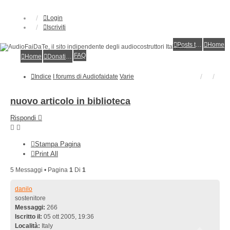
Login
Iscriviti
Posts toplist
Home
FAQ
Home
Donations
Indice
I forums di Audiofaidate
Varie
nuovo articolo in biblioteca
Rispondi
Stampa Pagina
Print All
5 Messaggi • Pagina
1
Di
1
danilo
sostenitore
Messaggi:
266
Iscritto il:
05 ott 2005, 19:36
Località:
Italy