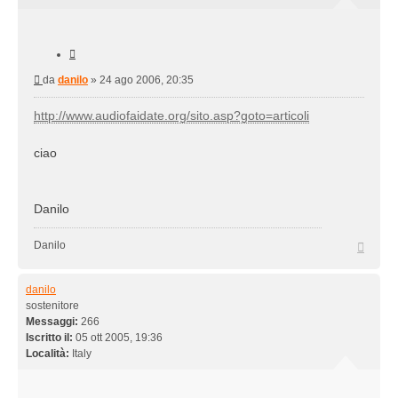
Cita
Messaggio
da
danilo
»
24 ago 2006, 20:35
http://www.audiofaidate.org/sito.asp?goto=articoli
ciao
Danilo
Top
Danilo
danilo
sostenitore
Messaggi:
266
Iscritto il:
05 ott 2005, 19:36
Località:
Italy