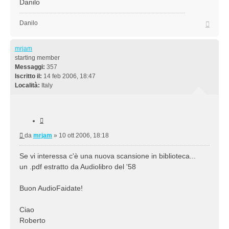
Danilo
Top
Danilo
mrjam
starting member
Messaggi:
357
Iscritto il:
14 feb 2006, 18:47
Località:
Italy
Cita
Messaggio
da
mrjam
»
10 ott 2006, 18:18
Se vi interessa c'è una nuova scansione in biblioteca...
un .pdf estratto da Audiolibro del '58
Buon AudioFaidate!
Ciao
Roberto