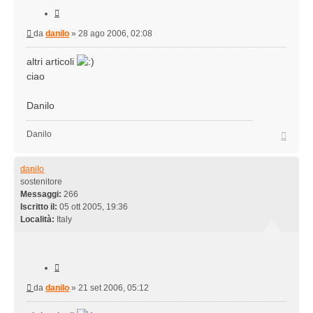
Cita
Messaggio
da
danilo
»
28 ago 2006, 02:08
altri articoli
ciao
Danilo
Top
Danilo
danilo
sostenitore
Messaggi:
266
Iscritto il:
05 ott 2005, 19:36
Località:
Italy
Cita
Messaggio
da
danilo
»
21 set 2006, 05:12