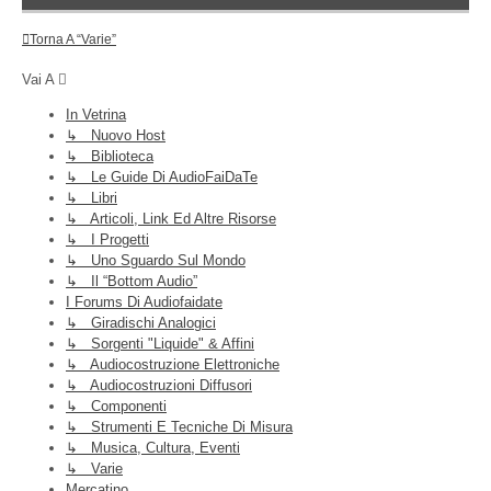
Torna A “Varie”
Vai A
In Vetrina
↳ Nuovo Host
↳ Biblioteca
↳ Le Guide Di AudioFaiDaTe
↳ Libri
↳ Articoli, Link Ed Altre Risorse
↳ I Progetti
↳ Uno Sguardo Sul Mondo
↳ Il “Bottom Audio”
I Forums Di Audiofaidate
↳ Giradischi Analogici
↳ Sorgenti "liquide" & Affini
↳ Audiocostruzione Elettroniche
↳ Audiocostruzioni Diffusori
↳ Componenti
↳ Strumenti E Tecniche Di Misura
↳ Musica, Cultura, Eventi
↳ Varie
Mercatino