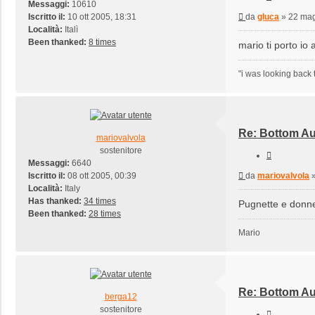
Messaggi:
10610
Messaggio
Iscritto il:
10 ott 2005, 18:31
da
gluca
»
22 mag
Località:
Italì
Been thanked:
8 times
mario ti porto io
"i was looking back 
Re: Bottom Au
mariovalvola
sostenitore
Cita
Messaggi:
6640
Messaggio
Iscritto il:
08 ott 2005, 00:39
da
mariovalvola
Località:
Italy
Has thanked:
34 times
Pugnette e donne
Been thanked:
28 times
Mario
Re: Bottom Au
berga12
sostenitore
Cita