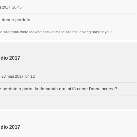
 2017, 20:45
 a donne perdute
to see if you were looking back at me to see me looking back at you"
dio 2017
»
23 mag 2017, 04:12
 perdute a parte, la domanda era: si fà come l'anno scorso?
dio 2017