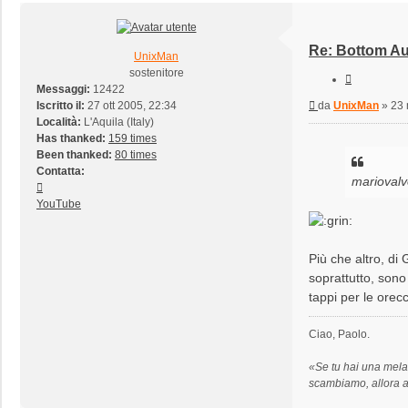
Re: Bottom Au
UnixMan
sostenitore
Cita
Messaggi:
12422
Messaggio
Iscritto il:
27 ott 2005, 22:34
da
UnixMan
»
23 
Località:
L'Aquila (Italy)
Has thanked:
159 times
Been thanked:
80 times
Contatta:
mariovalvo
Contatta
UnixMan
YouTube
Più che altro, di
soprattutto, sono
tappi per le orec
Ciao, Paolo.
«Se tu hai una mela
scambiamo, allora 