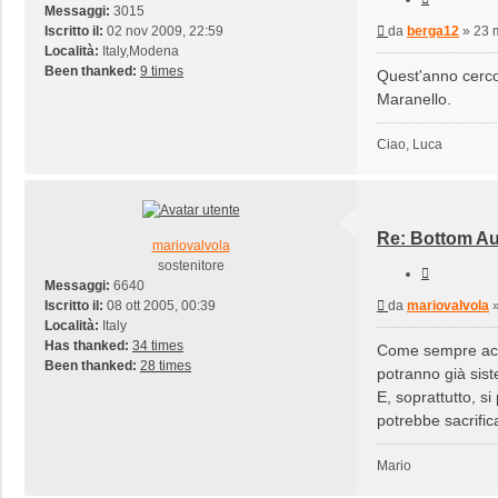
Messaggi:
3015
Messaggio
Iscritto il:
02 nov 2009, 22:59
da
berga12
»
23 
Località:
Italy,Modena
Been thanked:
9 times
Quest'anno cerco
Maranello.
Ciao, Luca
Re: Bottom Au
mariovalvola
sostenitore
Cita
Messaggi:
6640
Messaggio
Iscritto il:
08 ott 2005, 00:39
da
mariovalvola
Località:
Italy
Has thanked:
34 times
Come sempre acca
Been thanked:
28 times
potranno già sist
E, soprattutto, s
potrebbe sacrifi
Mario