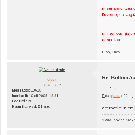
i miei amici Gesto
l'evento, da vagl
chi avesse già ve
cancellate.
Ciao, Luca
Re: Bottom Au
gluca
sostenitore
Cita
Messaggi:
10610
Messaggio
Iscritto il:
10 ott 2005, 18:31
da
gluca
»
22 lug
Località:
Italì
Been thanked:
8 times
alternative in emi
"i was looking back 