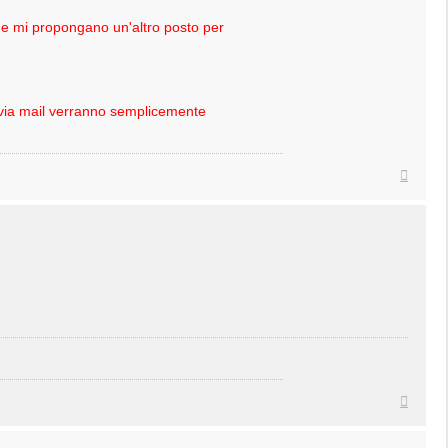
à che mi propongano un'altro posto per
i via mail verranno semplicemente
Top
Top