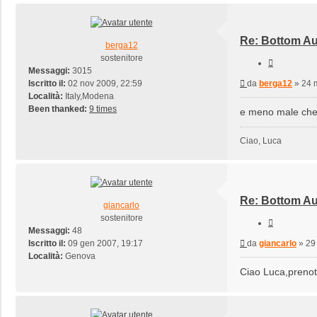
Re: Bottom Au
berga12
sostenitore
Cita
Messaggi:
3015
Messaggio
Iscritto il:
02 nov 2009, 22:59
da
berga12
»
24 
Località:
Italy,Modena
Been thanked:
9 times
e meno male che i
Ciao, Luca
Re: Bottom Au
giancarlo
sostenitore
Cita
Messaggi:
48
Messaggio
Iscritto il:
09 gen 2007, 19:17
da
giancarlo
»
29
Località:
Genova
Ciao Luca,prenot