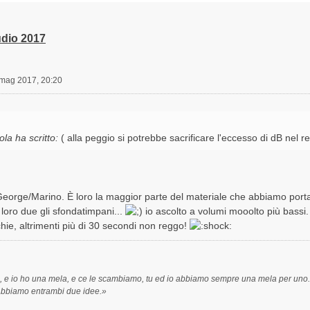
dio 2017
mag 2017, 20:20
la ha scritto:
( alla peggio si potrebbe sacrificare l'eccesso di dB nel
 George/Marino. È loro la maggior parte del materiale che abbiamo porta
 loro due gli sfondatimpani...
io ascolto a volumi mooolto più bassi
chie, altrimenti più di 30 secondi non reggo!
, e io ho una mela, e ce le scambiamo, tu ed io abbiamo sempre una mela per uno. M
abbiamo entrambi due idee.»