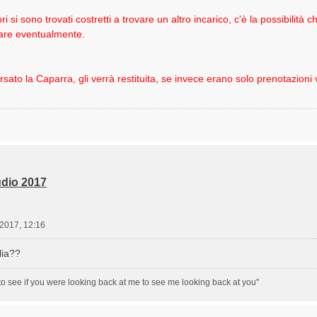
ri si sono trovati costretti a trovare un altro incarico, c'è la possibilit
iare eventualmente.
rsato la Caparra, gli verrà restituita, se invece erano solo prenotazion
dio 2017
 2017, 12:16
lia??
to see if you were looking back at me to see me looking back at you"