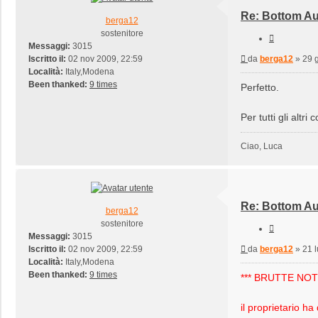
Re: Bottom Au
berga12
sostenitore
Cita
Messaggi:
3015
Messaggio
Iscritto il:
02 nov 2009, 22:59
da
berga12
»
29 
Località:
Italy,Modena
Been thanked:
9 times
Perfetto.
Per tutti gli alt
Ciao, Luca
Re: Bottom Au
berga12
sostenitore
Cita
Messaggi:
3015
Messaggio
Iscritto il:
02 nov 2009, 22:59
da
berga12
»
21 
Località:
Italy,Modena
Been thanked:
9 times
*** BRUTTE NOTI
il proprietario ha