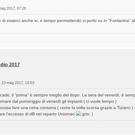
mag 2017, 07:20
 di esserci anche io, e tempo permettendo vi porto su in "Fontanina" a
dio 2017
»
23 mag 2017, 18:03
de, il "prima" è sempre meglio del dopo. La sera del venerdì, è sempr
emare dal pomeriggio di venerdì gli impianti ( ci vuole tempo )
i possa fare una cena consona ( come la volta scorsa grazie a Tiziano ) e 
care l'eccesso di dB nel reparto Unixman
)