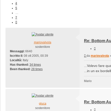
4
5
…
7
Prossimo
Re: Bottom Au
mariovalvola
sostenitore
Cita
Messaggi:
6640
Messaggio
Iscritto il:
08 ott 2005, 00:39
da
mariovalvola
Località:
Italy
Has thanked:
34 times
...Volevo fare qu
Been thanked:
28 times
...in un ex borde
Mario
Re: Bottom Au
gluca
sostenitore
Cita