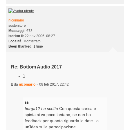
nicomario
sostenitore
Messaggi:
673
Iscritto il:
22 nov 2006, 08:27
Località:
Monferrato
Been thanked:
1 time
Re: Bottom Audio 2017
Cita
Messaggio
da
nicomario
»
08 feb 2017, 22:42
berga12 ha scritto:
Con questa carica e
spinta si va poco lontano, se non ho
feedback per quanto riguarda le date...o
un'idea sulla partecipazione.