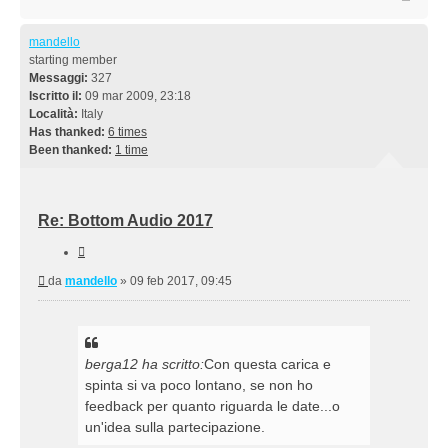
mandello
starting member
Messaggi:
327
Iscritto il:
09 mar 2009, 23:18
Località:
Italy
Has thanked:
6 times
Been thanked:
1 time
Re: Bottom Audio 2017
Cita
Messaggio
da
mandello
»
09 feb 2017, 09:45
berga12 ha scritto:
Con questa carica e
spinta si va poco lontano, se non ho
feedback per quanto riguarda le date...o
un'idea sulla partecipazione.