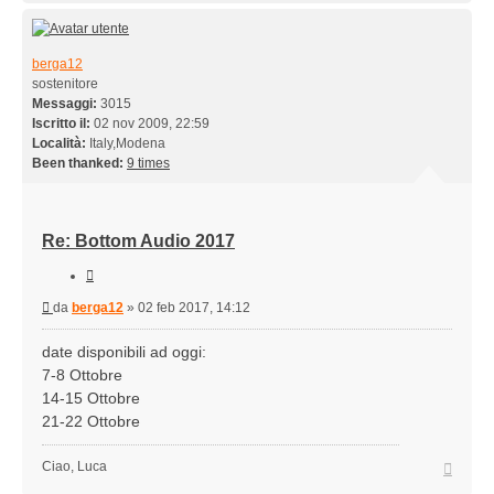
berga12
sostenitore
Messaggi:
3015
Iscritto il:
02 nov 2009, 22:59
Località:
Italy,Modena
Been thanked:
9 times
Re: Bottom Audio 2017
Cita
Messaggio
da
berga12
»
02 feb 2017, 14:12
date disponibili ad oggi:
7-8 Ottobre
14-15 Ottobre
21-22 Ottobre
Top
Ciao, Luca