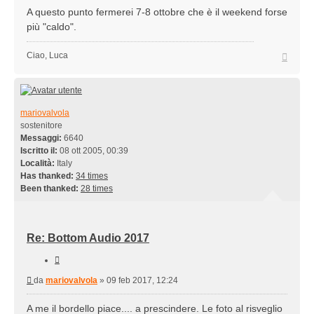
A questo punto fermerei 7-8 ottobre che è il weekend forse
più "caldo".
Top
Ciao, Luca
mariovalvola
sostenitore
Messaggi:
6640
Iscritto il:
08 ott 2005, 00:39
Località:
Italy
Has thanked:
34 times
Been thanked:
28 times
Re: Bottom Audio 2017
Cita
Messaggio
da
mariovalvola
»
09 feb 2017, 12:24
A me il bordello piace.... a prescindere. Le foto al risveglio