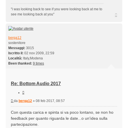
"i was looking back to see if you were looking back at me to
Top
see me looking back at you"
berga12
sostenitore
Messaggi:
3015
Iscritto il:
02 nov 2009, 22:59
Località:
Italy,Modena
Been thanked:
9 times
Re: Bottom Audio 2017
Cita
Messaggio
da
berga12
»
08 feb 2017, 08:57
Con questa carica e spinta si va poco lontano, se non ho
feedback per quanto riguarda le date...o un'idea sulla
partecipazione.