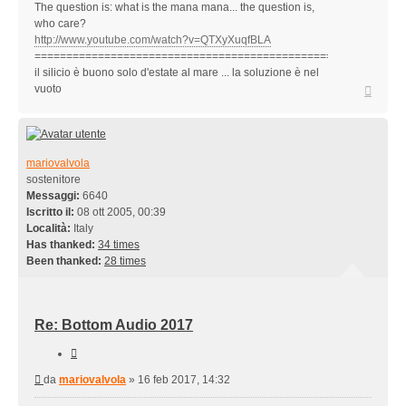
The question is: what is the mana mana... the question is,
who care?
http://www.youtube.com/watch?v=QTXyXuqfBLA
==========================================================
il silicio è buono solo d'estate al mare ... la soluzione è nel
Top
vuoto
mariovalvola
sostenitore
Messaggi:
6640
Iscritto il:
08 ott 2005, 00:39
Località:
Italy
Has thanked:
34 times
Been thanked:
28 times
Re: Bottom Audio 2017
Cita
Messaggio
da
mariovalvola
»
16 feb 2017, 14:32