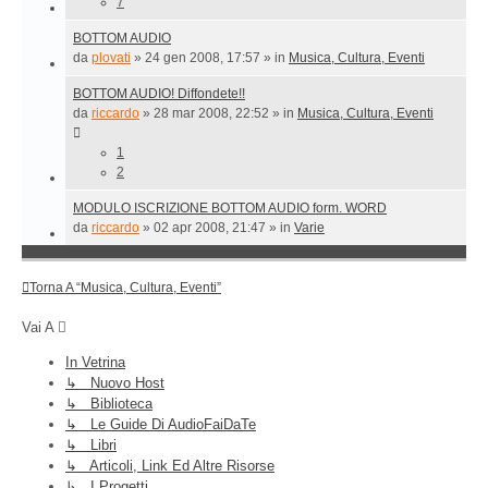
7
BOTTOM AUDIO
da
plovati
»
24 gen 2008, 17:57
» in
Musica, Cultura, Eventi
BOTTOM AUDIO! Diffondete!!
da
riccardo
»
28 mar 2008, 22:52
» in
Musica, Cultura, Eventi
1
2
MODULO ISCRIZIONE BOTTOM AUDIO form. WORD
da
riccardo
»
02 apr 2008, 21:47
» in
Varie
Torna A “Musica, Cultura, Eventi”
Vai A
In Vetrina
↳ Nuovo Host
↳ Biblioteca
↳ Le Guide Di AudioFaiDaTe
↳ Libri
↳ Articoli, Link Ed Altre Risorse
↳ I Progetti