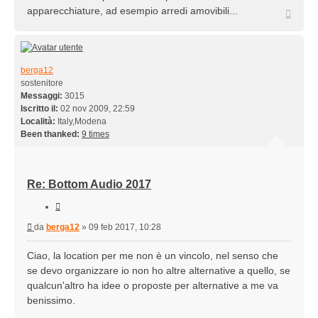
apparecchiature, ad esempio arredi amovibili...
Top
berga12
sostenitore
Messaggi:
3015
Iscritto il:
02 nov 2009, 22:59
Località:
Italy,Modena
Been thanked:
9 times
Re: Bottom Audio 2017
Cita
Messaggio
da
berga12
»
09 feb 2017, 10:28
Ciao, la location per me non è un vincolo, nel senso che
se devo organizzare io non ho altre alternative a quello, se
qualcun'altro ha idee o proposte per alternative a me va
benissimo.