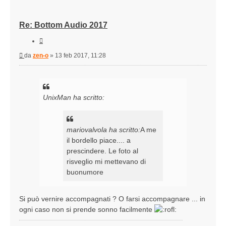
Re: Bottom Audio 2017
Cita
Messaggio
da
zen-o
»
13 feb 2017, 11:28
UnixMan ha scritto:
mariovalvola ha scritto:
A me
il bordello piace.... a
prescindere. Le foto al
risveglio mi mettevano di
buonumore
Indubbiamente...
qualche problema
Si può vernire accompagnati ? O farsi accompagnare ... in
di più per prendere sonno, da soli, la sera...
ogni caso non si prende sonno facilmente