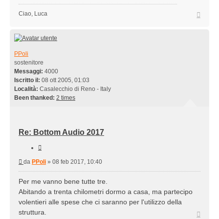
Top
Ciao, Luca
PPoli
sostenitore
Messaggi:
4000
Iscritto il:
08 ott 2005, 01:03
Località:
Casalecchio di Reno - Italy
Been thanked:
2 times
Re: Bottom Audio 2017
Cita
Messaggio
da
PPoli
»
08 feb 2017, 10:40
Per me vanno bene tutte tre.
Abitando a trenta chilometri dormo a casa, ma partecipo
volentieri alle spese che ci saranno per l'utilizzo della
struttura.
Top