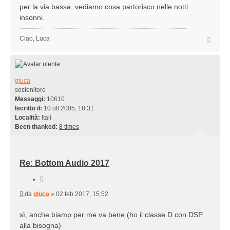
per la via bassa, vediamo cosa partorisco nelle notti
insonni.
Top
Ciao, Luca
gluca
sostenitore
Messaggi:
10610
Iscritto il:
10 ott 2005, 18:31
Località:
Italì
Been thanked:
8 times
Re: Bottom Audio 2017
Cita
Messaggio
da
gluca
»
02 feb 2017, 15:52
sì, anche biamp per me va bene (ho il classe D con DSP
alla bisogna)