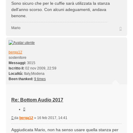
Sono sicuro che per le cuffie sarà utilizzata la stanza
dell'anno scorso. Con alcuni adeguamenti, andava
benone.
Top
Mario
berga12
sostenitore
Messaggi:
3015
Iscritto il:
02 nov 2009, 22:59
Località:
Italy,Modena
Been thanked:
9 times
Re: Bottom Audio 2017
Cita
Messaggio
da
berga12
»
16 feb 2017, 14:41
Aggiudicata Mario, non ha senso usare quella stanza per