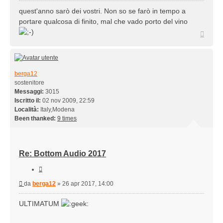
quest'anno sarò dei vostri. Non so se farò in tempo a
portare qualcosa di finito, mal che vado porto del vino
Top
berga12
sostenitore
Messaggi:
3015
Iscritto il:
02 nov 2009, 22:59
Località:
Italy,Modena
Been thanked:
9 times
Re: Bottom Audio 2017
Cita
Messaggio
da
berga12
»
26 apr 2017, 14:00
ULTIMATUM