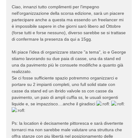
Ciao, innanzi tutto complimenti per l'impegno
nell'organizzazione della scorsa edizione, sarà un piacere
partecipare anche a questa ma essendo un freelancer mi
è impossibile sapere in che giorni sarò libero ad Ottobre
(forse tutti e forse nessuno), diverso sarebbe se si trattase
di confermare la presenza da qui a 15gg.
Mi piace l'idea di organizzare stanze "a tema", io e George
stiamo lavorando su due paia di casse, una da stand ed
una da pavimento più le consuete modifiche a quanto già
realizzato.
Se ci fosse sufficiente spazio potremmo organizzarci e
portare su 2 impianti completi, uno full solid state con
casse da stand ed un ibrido valvole ss con casse da
pavimento, un paio di ampli cuffia ss, le usuali sorgenti
liquide e, se impazzisco....anche il giradisci
Ps: la location è decisamente pittoresca e sarà divertente
tornarci ma non sarebbe male valutare una struttura che
offra stanze con piu libertà nel posizionamento delle