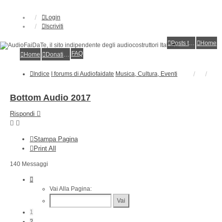
Login
Iscriviti
Posts toplist
Home
FAQ
Home
Donations
Indice
I forums di Audiofaidate
Musica, Cultura, Eventi
Bottom Audio 2017
Rispondi
Stampa Pagina
Print All
140 Messaggi
Pagina
1
Vai Alla Pagina:
Di
7
1
2