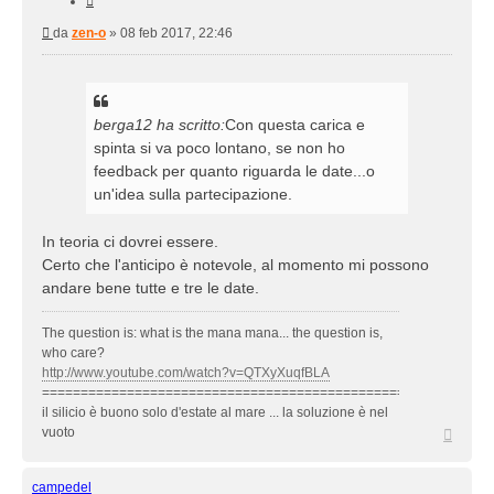
Messaggio
da
zen-o
»
08 feb 2017, 22:46
berga12 ha scritto:
Con questa carica e
spinta si va poco lontano, se non ho
feedback per quanto riguarda le date...o
un'idea sulla partecipazione.
In teoria ci dovrei essere.
Certo che l'anticipo è notevole, al momento mi possono
andare bene tutte e tre le date.
The question is: what is the mana mana... the question is,
who care?
http://www.youtube.com/watch?v=QTXyXuqfBLA
==========================================================
il silicio è buono solo d'estate al mare ... la soluzione è nel
Top
vuoto
campedel