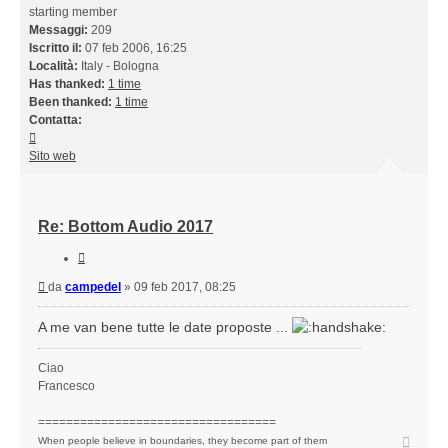
starting member
Messaggi:
209
Iscritto il:
07 feb 2006, 16:25
Località:
Italy - Bologna
Has thanked:
1 time
Been thanked:
1 time
Contatta:
Contatta
campedel
Sito web
Re: Bottom Audio 2017
Cita
Messaggio
da
campedel
»
09 feb 2017, 08:25
A me van bene tutte le date proposte ...
Ciao
Francesco
==================================
Top
When people believe in boundaries, they become part of them