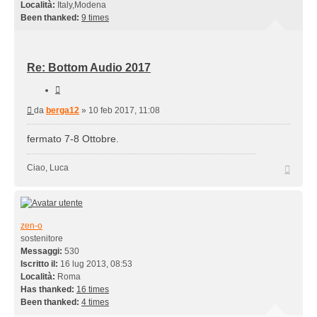
Località:
Italy,Modena
Been thanked:
9 times
Re: Bottom Audio 2017
Cita
Messaggio
da
berga12
»
10 feb 2017, 11:08
fermato 7-8 Ottobre.
Top
Ciao, Luca
zen-o
sostenitore
Messaggi:
530
Iscritto il:
16 lug 2013, 08:53
Località:
Roma
Has thanked:
16 times
Been thanked:
4 times