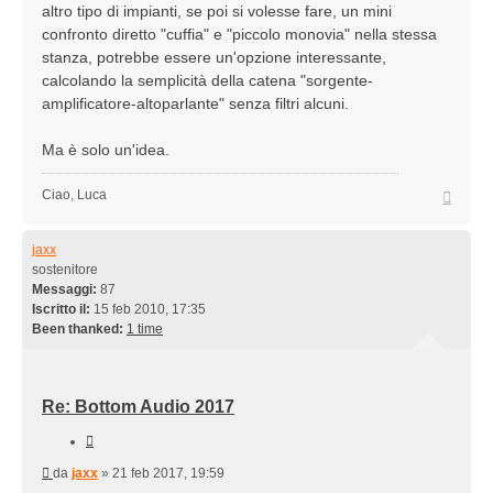
altro tipo di impianti, se poi si volesse fare, un mini
confronto diretto "cuffia" e "piccolo monovia" nella stessa
stanza, potrebbe essere un'opzione interessante,
calcolando la semplicità della catena "sorgente-
amplificatore-altoparlante" senza filtri alcuni.
Ma è solo un'idea.
Top
Ciao, Luca
jaxx
sostenitore
Messaggi:
87
Iscritto il:
15 feb 2010, 17:35
Been thanked:
1 time
Re: Bottom Audio 2017
Cita
Messaggio
da
jaxx
»
21 feb 2017, 19:59