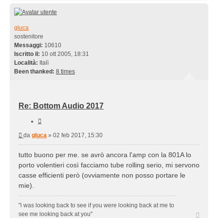
gluca
sostenitore
Messaggi:
10610
Iscritto il:
10 ott 2005, 18:31
Località:
Italì
Been thanked:
8 times
Re: Bottom Audio 2017
Cita
Messaggio
da
gluca
»
02 feb 2017, 15:30
tutto buono per me. se avrò ancora l'amp con la 801A lo
porto volentieri così facciamo tube rolling serio, mi servono
casse efficienti però (ovviamente non posso portare le
mie).
"i was looking back to see if you were looking back at me to
Top
see me looking back at you"