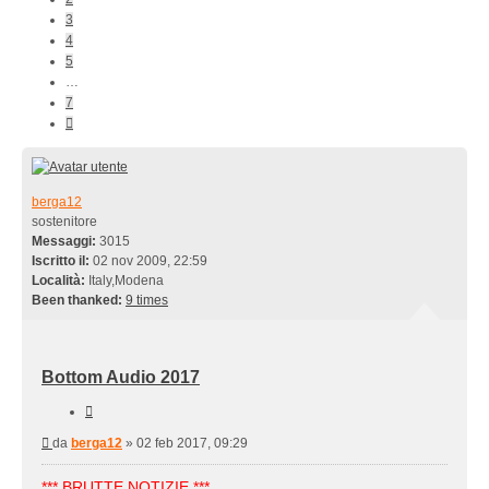
3
4
5
…
7
Prossimo
berga12
sostenitore
Messaggi:
3015
Iscritto il:
02 nov 2009, 22:59
Località:
Italy,Modena
Been thanked:
9 times
Bottom Audio 2017
Cita
Messaggio
da
berga12
»
02 feb 2017, 09:29
*** BRUTTE NOTIZIE ***