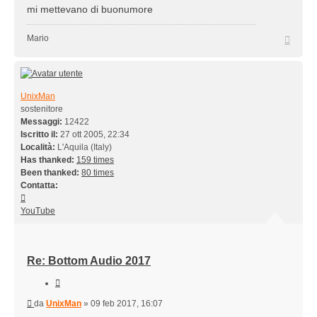
mi mettevano di buonumore
Top
Mario
UnixMan
sostenitore
Messaggi:
12422
Iscritto il:
27 ott 2005, 22:34
Località:
L'Aquila (Italy)
Has thanked:
159 times
Been thanked:
80 times
Contatta:
Contatta
UnixMan
YouTube
Re: Bottom Audio 2017
Cita
Messaggio
da
UnixMan
»
09 feb 2017, 16:07