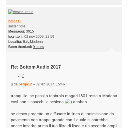
berga12
sostenitore
Messaggi:
3015
Iscritto il:
02 nov 2009, 22:59
Località:
Italy,Modena
Been thanked:
9 times
Re: Bottom Audio 2017
Cita
Messaggio
da
berga12
»
02 feb 2017, 15:46
tranquillo, se passi a febbraio magari l'801 resta a Modena
così non ti spacchi la schiena
ahahah
se riesco progetto un diffusore in linea di trasmissione da
pavimento non troppo grande con il quale si potrebbe
anche inserire prima il tuo filtro di linea e un secondo ampli