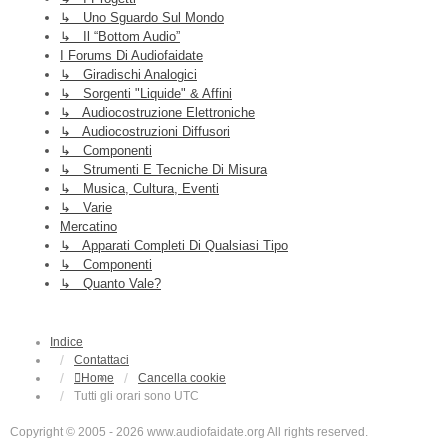
↳ Uno Sguardo Sul Mondo
↳ Il “Bottom Audio”
I Forums Di Audiofaidate
↳ Giradischi Analogici
↳ Sorgenti "liquide" & Affini
↳ Audiocostruzione Elettroniche
↳ Audiocostruzioni Diffusori
↳ Componenti
↳ Strumenti E Tecniche Di Misura
↳ Musica, Cultura, Eventi
↳ Varie
Mercatino
↳ Apparati Completi Di Qualsiasi Tipo
↳ Componenti
↳ Quanto Vale?
Indice
Contattaci
Home
Cancella cookie
Tutti gli orari sono
UTC
Copyright © 2005 - 2026 www.audiofaidate.org All rights reserved.