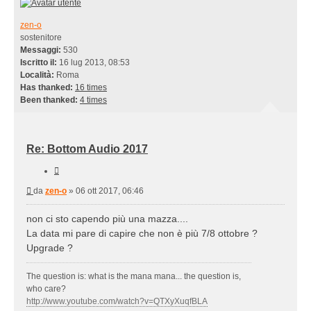
zen-o
sostenitore
Messaggi:
530
Iscritto il:
16 lug 2013, 08:53
Località:
Roma
Has thanked:
16 times
Been thanked:
4 times
Re: Bottom Audio 2017
Cita
Messaggio
da
zen-o
»
06 ott 2017, 06:46
non ci sto capendo più una mazza....
La data mi pare di capire che non è più 7/8 ottobre ?
Upgrade ?
The question is: what is the mana mana... the question is,
who care?
http://www.youtube.com/watch?v=QTXyXuqfBLA