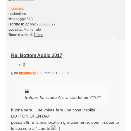
nicomario
sostenitore
Messaggi:
673
Iscritto il:
22 nov 2006, 08:27
Località:
Monferrato
Been thanked:
1 time
Re: Bottom Audio 2017
Cita
Messaggio
da
nicomario
»
29 mar 2018, 23:30
traferro ha scritto:
Allora sto Bottom?????
buona sera.... se volete fare una cosa insolita....
BOTTON OPEN DAY
posso offrire la mia location gratuitamente, open in quanto
lo spazio e all' aperto