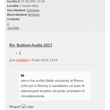
Iscritto il:
27 ott 2005, 22:34
Località:
L'Aquila (Italy)
Has thanked:
159 times
Been thanked:
80 times
Contatta:
Contatta
UnixMan
YouTube
Re: Bottom Audio 2017
Cita
Messaggio
da
UnixMan
»
25 gen 2018, 13:29
zen-o ha scritto:
Nelle vicinanze di Roma
(che poi è Roma) ci sarebbero un paio di
interessanti location da poter prendere in
considerazione.
Magari!