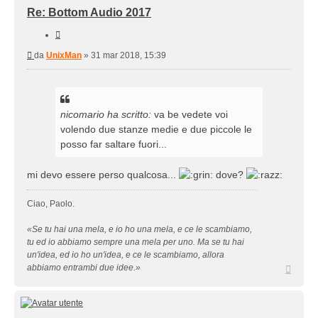
Re: Bottom Audio 2017
Cita
Messaggio
da
UnixMan
»
31 mar 2018, 15:39
nicomario ha scritto:
va be vedete voi
volendo due stanze medie e due piccole le
posso far saltare fuori...
mi devo essere perso qualcosa...
dove?
Ciao, Paolo.
«Se tu hai una mela, e io ho una mela, e ce le scambiamo,
tu ed io abbiamo sempre una mela per uno. Ma se tu hai
un'idea, ed io ho un'idea, e ce le scambiamo, allora
Top
abbiamo entrambi due idee.»