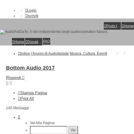
Login
Iscriviti
Posts toplist
Home
FAQ
Home
Donations
Indice
I forums di Audiofaidate
Musica, Cultura, Eventi
Bottom Audio 2017
Rispondi
Stampa Pagina
Print All
140 Messaggi
Pagina
7
Vai Alla Pagina:
Di