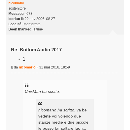
nicomario
sostenitore
Messaggi:
673
Iscritto il:
22 nov 2006, 08:27
Località:
Monferrato
Been thanked:
1 time
Re: Bottom Audio 2017
Cita
Messaggio
da
nicomario
»
31 mar 2018, 18:59
UnixMan ha scritto:
nicomario ha scritto:
va be
vedete voi volendo due
stanze medie e due piccole
le posso far saltare fuori...