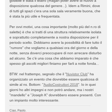
godibile è stata il teatro (magari poter avere di nuovo a
disposizione qualcosa del genere...). Idem a Rimini, dove
di tutti gli spazi c'era una sola sala veramente buona, che
è stata la più utile e frequentata.
Per ovvi motivi, una cosa importante (molto più del n.ro di
salette) è che si tratti di una struttura relativamente isolata
e soprattutto completamente a nostra disposizione per il
periodo scelto. Dobbiamo avere la possibilità di fare tutto il
"rumore" che vogliamo a qualsiasi ora del giorno e della
notte, senza doverci preoccupare di non arrecare disturbo
ad alcuno. Se c'è una cosa che abbiamo imparato è che
spesso gli ascolti migliori finiamo per farli a notte fonda...
BTW: nel frattempo, segnalo che il "
Nuvistor Club
" ha
organizzato un evento che dovrebbe essere qualcosa di
simile al ns. Bottom: "
AudioCostruttori 2018
". Io in quei
giorni ho altri impegni e non potrò andare, ma i nostri
"mandello" e "Joseph K" dovrebbero essere presenti. Con
un impianto molto interessante.
Ciao, Paolo.