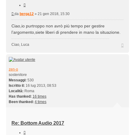
Cita
Messaggio
da
berga12
»
21 gen 2018, 15:30
Ciao,io purtroppo non avrò più tempo per gestire
l’argomento,siete liberi di prendere in mano la situazione.
Top
Ciao, Luca
zen-o
sostenitore
Messaggi:
530
Iscritto il:
16 lug 2013, 08:53
Località:
Roma
Has thanked:
16 times
Been thanked:
4 times
Re: Bottom Audio 2017
Cita