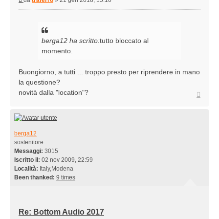
da
traferro
»
21 gen 2018, 15:10
berga12 ha scritto:
tutto bloccato al
momento.
Buongiorno, a tutti ... troppo presto per riprendere in mano
la questione?
novità dalla "location"?
Top
berga12
sostenitore
Messaggi:
3015
Iscritto il:
02 nov 2009, 22:59
Località:
Italy,Modena
Been thanked:
9 times
Re: Bottom Audio 2017