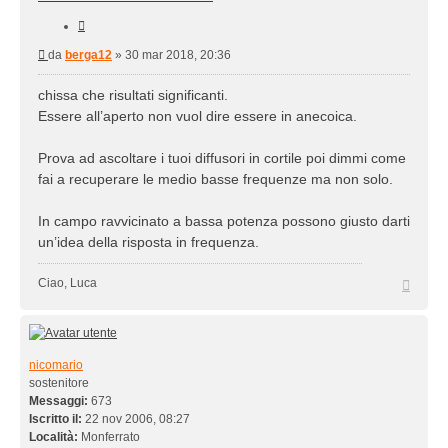
Cita
Messaggio
da
berga12
»
30 mar 2018, 20:36
chissa che risultati significanti.
Essere all’aperto non vuol dire essere in anecoica.
Prova ad ascoltare i tuoi diffusori in cortile poi dimmi come
fai a recuperare le medio basse frequenze ma non solo.
In campo ravvicinato a bassa potenza possono giusto darti
un’idea della risposta in frequenza.
Top
Ciao, Luca
nicomario
sostenitore
Messaggi:
673
Iscritto il:
22 nov 2006, 08:27
Località:
Monferrato