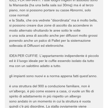
IDEE PER IMPIANTI: I due luoghi migliori in assoluto sono
la Mansarda (ha una bella sala sui 30mq) ma è al terzo
piano, non si possono portare su casse Abnormi, solo
cose normali
e la Stalla, che ora vedrete "disordinata" ma è molto bella,
si possono creare due zone di ascolto da accendere in
modo alternato sfruttando le aree sotto le volte
o una sola area di ascolto anche per diffusori molto grossi
ponendo anche un palco di Pallet per la sistemazione
sollevata di Diffusori ed elettroniche.
IDEA PER CUFFIE: L'appartamento indipendente è piccolo
ed è il luogo ideale per le cuffie essendo isolato da tutto
ma con un salottino adatto a tutto.
gli impianti sono nuovi e a norma appena fatti quest'anno.
è una struttura del 900 a conduzione familiare, non è
un'albergo, è più come essere a casa, ci vuole un filo di
spirito di adattamento in più rispetto un albergo
sono andato in un momento in cui la struttura è vuota
quindi c'è più disordine, La stalla ovviamente viene