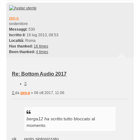
zen-o
sostenitore
Messaggi:
530
Iscritto il:
16 lug 2013, 08:53
Località:
Roma
Has thanked:
16 times
Been thanked:
4 times
Re: Bottom Audio 2017
Cita
Messaggio
da
zen-o
»
06 ott 2017, 11:06
berga12 ha scritto:
tutto bloccato al
momento.
ok .... resto sintonizzato