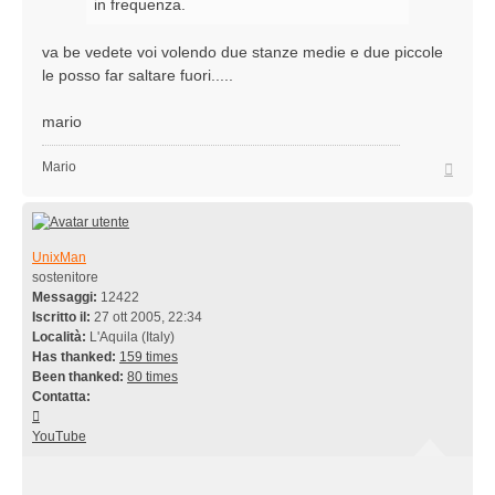
in frequenza.
va be vedete voi volendo due stanze medie e due piccole
le posso far saltare fuori.....
mario
Top
Mario
UnixMan
sostenitore
Messaggi:
12422
Iscritto il:
27 ott 2005, 22:34
Località:
L'Aquila (Italy)
Has thanked:
159 times
Been thanked:
80 times
Contatta:
Contatta
UnixMan
YouTube