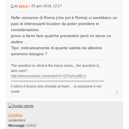
Messaggio
da
zen-o
»
25 gen 2018, 12:27
Nelle vicinanze di Roma (che poi è Roma) ci sarebbero un
paio di interessanti location da poter prendere in
considerazione.
provo a farmi fare qualche preventivo però mi serve un
aiutino ...
Tipo: indicativamente di quante salette da allestire
avremmo bisogno ?
The question is: what is the mana mana... the question is,
who care?
http://www.youtube.com/watch?v=QTXyXuqfBLA
==========================================================
il silicio è buono solo d'estate al mare ... la soluzione è nel
Top
vuoto
UnixMan
sostenitore
Messaggi:
12422