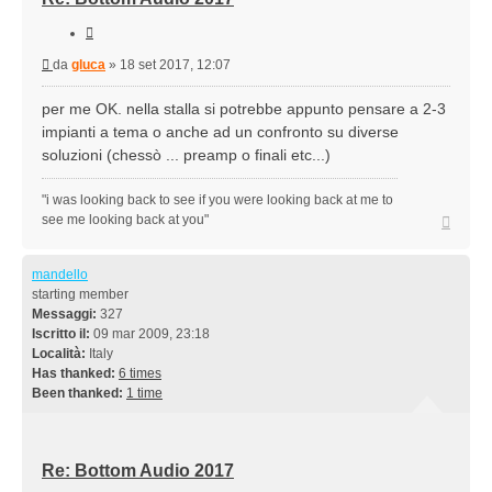
Cita
Messaggio
da
gluca
»
18 set 2017, 12:07
per me OK. nella stalla si potrebbe appunto pensare a 2-3
impianti a tema o anche ad un confronto su diverse
soluzioni (chessò ... preamp o finali etc...)
"i was looking back to see if you were looking back at me to
Top
see me looking back at you"
mandello
starting member
Messaggi:
327
Iscritto il:
09 mar 2009, 23:18
Località:
Italy
Has thanked:
6 times
Been thanked:
1 time
Re: Bottom Audio 2017