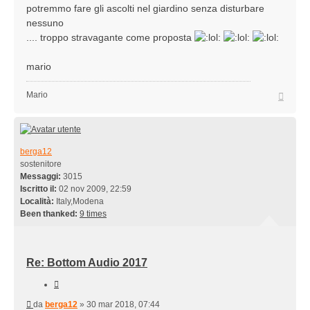
potremmo fare gli ascolti nel giardino senza disturbare
nessuno
.... troppo stravagante come proposta
mario
Top
Mario
berga12
sostenitore
Messaggi:
3015
Iscritto il:
02 nov 2009, 22:59
Località:
Italy,Modena
Been thanked:
9 times
Re: Bottom Audio 2017
Cita
Messaggio
da
berga12
»
30 mar 2018, 07:44