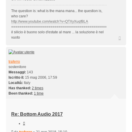
The question is: what is the mana mana... the question is,
who care?
http://www.youtube.com/watch?v=QTXyXuqfBLA
==========================================================
il silicio è buono solo d'estate al mare ... la soluzione è nel
Top
vuoto
traferro
sostenitore
Messaggi:
143
Iscritto il:
15 mag 2006, 17:59
Località:
Italy
Has thanked:
2 times
Been thanked:
1 time
Re: Bottom Audio 2017
Cita
Messaggio