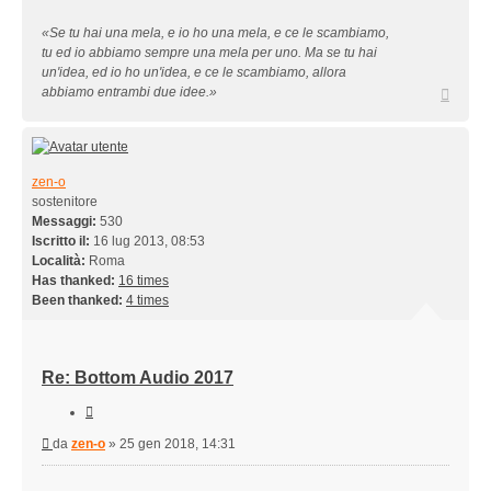
«Se tu hai una mela, e io ho una mela, e ce le scambiamo,
tu ed io abbiamo sempre una mela per uno. Ma se tu hai
un'idea, ed io ho un'idea, e ce le scambiamo, allora
Top
abbiamo entrambi due idee.»
zen-o
sostenitore
Messaggi:
530
Iscritto il:
16 lug 2013, 08:53
Località:
Roma
Has thanked:
16 times
Been thanked:
4 times
Re: Bottom Audio 2017
Cita
Messaggio
da
zen-o
»
25 gen 2018, 14:31