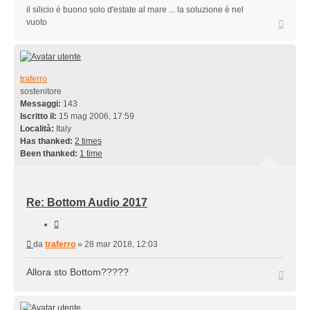
il silicio è buono solo d'estate al mare ... la soluzione è nel
Top
vuoto
traferro
sostenitore
Messaggi:
143
Iscritto il:
15 mag 2006, 17:59
Località:
Italy
Has thanked:
2 times
Been thanked:
1 time
Re: Bottom Audio 2017
Cita
Messaggio
da
traferro
»
28 mar 2018, 12:03
Allora sto Bottom?????
Top