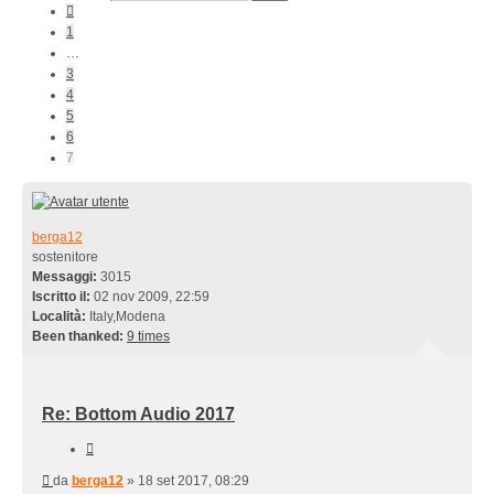
7
Precedente
1
…
3
4
5
6
7
berga12
sostenitore
Messaggi:
3015
Iscritto il:
02 nov 2009, 22:59
Località:
Italy,Modena
Been thanked:
9 times
Re: Bottom Audio 2017
Cita
Messaggio
da
berga12
»
18 set 2017, 08:29