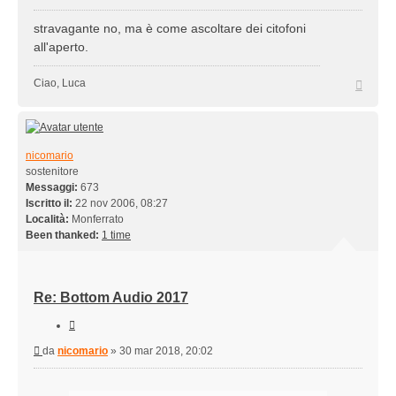
stravagante no, ma è come ascoltare dei citofoni
all'aperto.
Top
Ciao, Luca
nicomario
sostenitore
Messaggi:
673
Iscritto il:
22 nov 2006, 08:27
Località:
Monferrato
Been thanked:
1 time
Re: Bottom Audio 2017
Cita
Messaggio
da
nicomario
»
30 mar 2018, 20:02