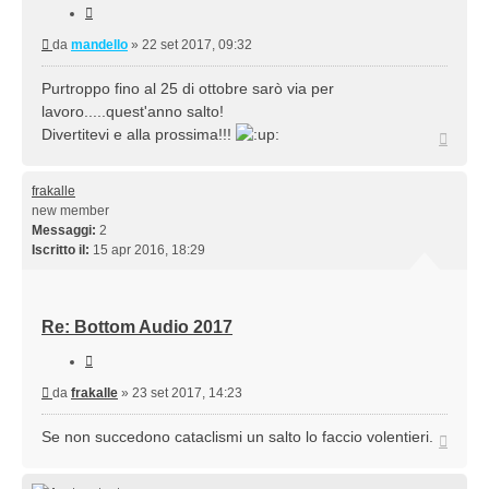
Cita
Messaggio
da
mandello
»
22 set 2017, 09:32
Purtroppo fino al 25 di ottobre sarò via per
lavoro.....quest'anno salto!
Divertitevi e alla prossima!!!
Top
frakalle
new member
Messaggi:
2
Iscritto il:
15 apr 2016, 18:29
Re: Bottom Audio 2017
Cita
Messaggio
da
frakalle
»
23 set 2017, 14:23
Se non succedono cataclismi un salto lo faccio volentieri.
Top