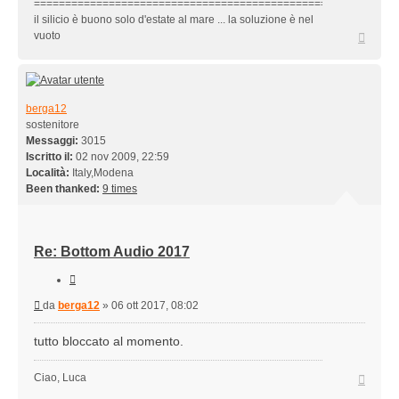
==========================================================
il silicio è buono solo d'estate al mare ... la soluzione è nel
Top
vuoto
berga12
sostenitore
Messaggi:
3015
Iscritto il:
02 nov 2009, 22:59
Località:
Italy,Modena
Been thanked:
9 times
Re: Bottom Audio 2017
Cita
Messaggio
da
berga12
»
06 ott 2017, 08:02
tutto bloccato al momento.
Top
Ciao, Luca