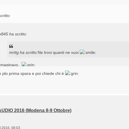
critto:
e845 ha scritto:
mrttg ha scritto:
Ne trovi quanti ne vuoi
maginavo..
ando si arriva all'hotel c'e' una parola d'ordine o si chiede solo dove s
 plo prima spara e poi chiede chi è
a segreta è ADFT
UDIO 2016 (Modena 8-9 Ottobre)
t 2016, 08:03