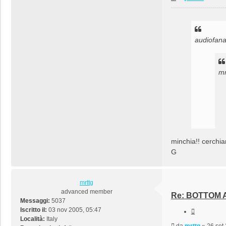
audiofanat
mr
minchia!! cerchia
G
mrttg
advanced member
Re: BOTTOM A
Messaggi:
5037
La
Iscritto il:
03 nov 2005, 05:47
Cita
Località:
Italy
AFDT! occ
Messaggio