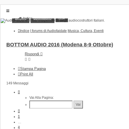
FAQ
Home
Donations
Indice
Home
Donations
Indice
I forums di Audiofaidate
Musica, Cultura, Eventi
FAQ
Posts toplist
Home
BOTTOM AUDIO 2016 (Modena 8-9 Ottobre)
Login
Rispondi
Iscriviti
Stampa Pagina
Print All
149 Messaggi
Pagina
6
Vai Alla Pagina:
Di
8
Precedente
1
…
4