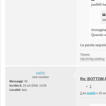
joe845 ha 
mr
Immagina
Quando si 
La parola segre
Tiziano
http://mrttg.net/blog
joe845
new member
Re: BOTTOM A
Messaggi:
49
Iscritto il:
18 set 2008, 14:06
Cita
Località:
Italy
Messaggio
da
joe845
»
26 se