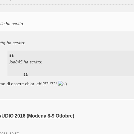
ic ha scritto:
ttg ha scritto:
joe845 ha scritto:
mrttg ha scritto:
Ne trovi quanti ne vuoi
mo di essere chiari eh!?!?!!??!
Immaginavo..
Quando si arriva all'hotel c'e' una parola d'ordine o si chiede solo
sciroccati??
UDIO 2016 (Modena 8-9 Ottobre)
 parola segreta è ADFT
hio che plo prima spara e poi chiede chi è