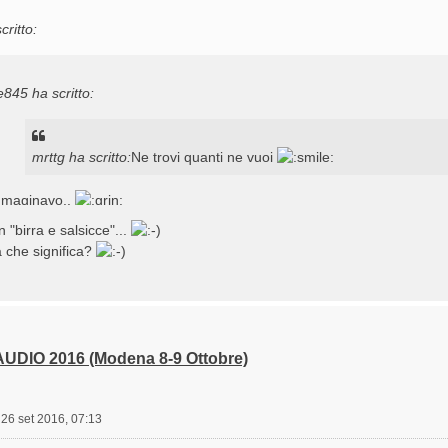
critto:
e845 ha scritto:
mrttg ha scritto:
Ne trovi quanti ne vuoi
maginavo..
ando si arriva all'hotel c'e' una parola d'ordine o si chiede solo dove s
 "birra e salsicce"...
 che significa?
a segreta è ADFT
UDIO 2016 (Modena 8-9 Ottobre)
»
26 set 2016, 07:13