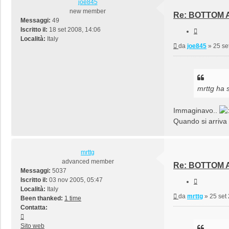
joe845
new member
Re: BOTTOM A
Messaggi:
49
Iscritto il:
18 set 2008, 14:06
Cita
Località:
Italy
Messaggio
da
joe845
»
25 se
mrttg ha s
Immaginavo..
Quando si arriva 
mrttg
advanced member
Re: BOTTOM A
Messaggi:
5037
Iscritto il:
03 nov 2005, 05:47
Cita
Località:
Italy
Messaggio
da
mrttg
»
25 set
Been thanked:
1 time
Contatta:
Contatta
mrttg
Sito web