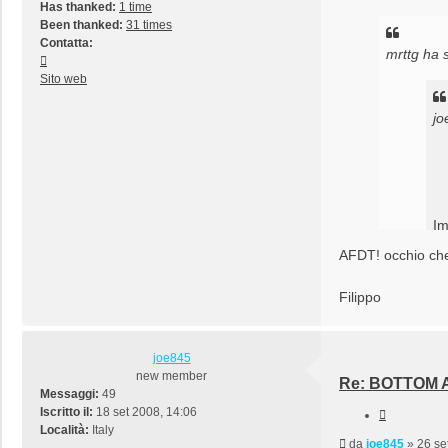
Has thanked:
1 time
Been thanked:
31 times
Contatta:
mrttg ha s
Contatta
audiofanatic
Sito web
jo
Im
Qu
AFDT! occhio che
Filippo
La parol
joe845
new member
Re: BOTTOM A
Messaggi:
49
Iscritto il:
18 set 2008, 14:06
Cita
Località:
Italy
Messaggio
da
joe845
»
26 se