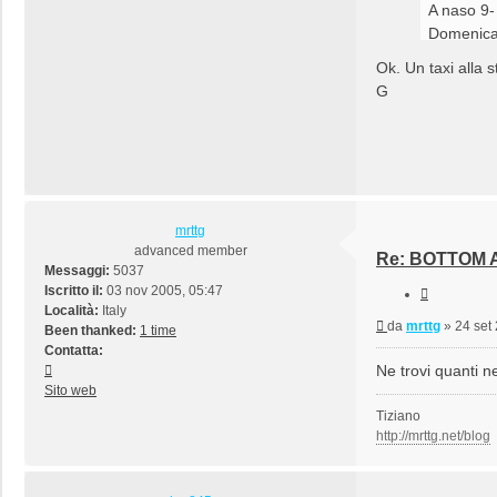
A naso 9- 
Domenica 
Ok. Un taxi alla s
Tiziano
G
mrttg
advanced member
Re: BOTTOM A
Messaggi:
5037
Iscritto il:
03 nov 2005, 05:47
Cita
Località:
Italy
Messaggio
da
mrttg
»
24 set
Been thanked:
1 time
Contatta:
Contatta
Ne trovi quanti n
mrttg
Sito web
Tiziano
http://mrttg.net/blog