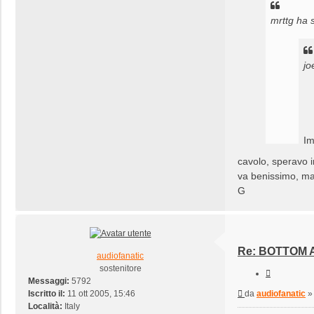
mrttg ha s
jo
Im
Qu
cavolo, speravo in
va benissimo, ma
G
La parol
Re: BOTTOM A
audiofanatic
sostenitore
Cita
Messaggi:
5792
Messaggio
Iscritto il:
11 ott 2005, 15:46
da
audiofanatic
Località:
Italy