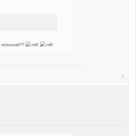
i sciroccati??
Top