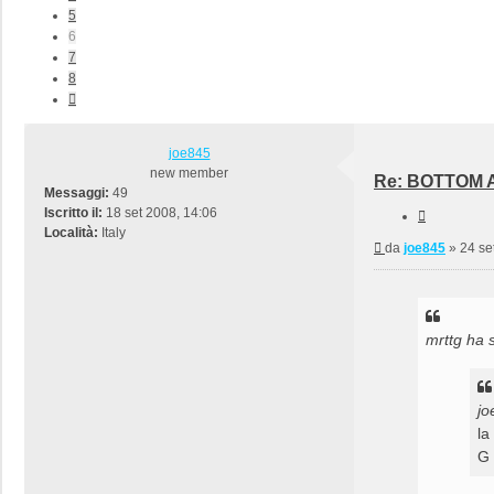
5
6
7
8
Prossimo
joe845
new member
Re: BOTTOM A
Messaggi:
49
Iscritto il:
18 set 2008, 14:06
Cita
Località:
Italy
Messaggio
da
joe845
»
24 se
mrttg ha s
jo
la
G