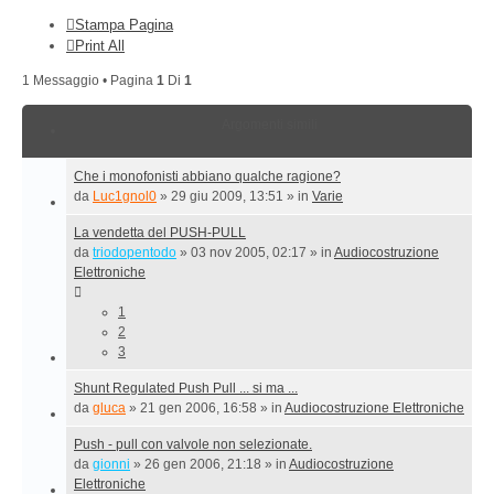
Stampa Pagina
Print All
1 Messaggio • Pagina
1
Di
1
Argomenti simili
Che i monofonisti abbiano qualche ragione?
da
Luc1gnol0
»
29 giu 2009, 13:51
» in
Varie
La vendetta del PUSH-PULL
da
triodopentodo
»
03 nov 2005, 02:17
» in
Audiocostruzione
Elettroniche
1
2
3
Shunt Regulated Push Pull ... si ma ...
da
gluca
»
21 gen 2006, 16:58
» in
Audiocostruzione Elettroniche
Push - pull con valvole non selezionate.
da
gionni
»
26 gen 2006, 21:18
» in
Audiocostruzione
Elettroniche