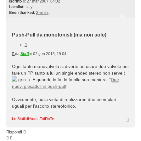
Iscritto il:
27 mar 2007, 04:02
Località:
Italy
Been thanked:
2 times
Push-Pull da monofonisti (ma non solo)
Cita
Messaggio
da
Staff
»
02 gen 2015, 19:04
Ogni tanto mariovalvola si diverte ad usare due valvole per
fare un PP, tanto a lui un single ended stereo non serve (
). E quando lo fa, lo fa alla sua maniera: “
Due
nuovi giocattoli in push-pull
”.
Ovviamente, nulla vieta di realizzarne due esemplari
uguali per l'ascolto stereofonico.
Top
Lo Staff di AudioFaiDaTe
Rispondi