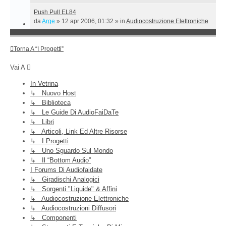
Push Pull EL84
da
Arge
»
12 apr 2006, 01:32
» in
Audiocostruzione Elettroniche
Torna A “I Progetti”
Vai A
In Vetrina
↳ Nuovo Host
↳ Biblioteca
↳ Le Guide Di AudioFaiDaTe
↳ Libri
↳ Articoli, Link Ed Altre Risorse
↳ I Progetti
↳ Uno Sguardo Sul Mondo
↳ Il “Bottom Audio”
I Forums Di Audiofaidate
↳ Giradischi Analogici
↳ Sorgenti "liquide" & Affini
↳ Audiocostruzione Elettroniche
↳ Audiocostruzioni Diffusori
↳ Componenti