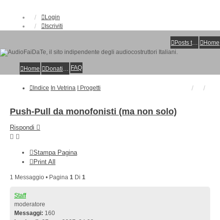
Login
Iscriviti
Posts toplist
Home
FAQ
Home
Donations
Indice
In Vetrina
I Progetti
Push-Pull da monofonisti (ma non solo)
Rispondi
Stampa Pagina
Print All
1 Messaggio • Pagina
1
Di
1
Staff
moderatore
Messaggi:
160