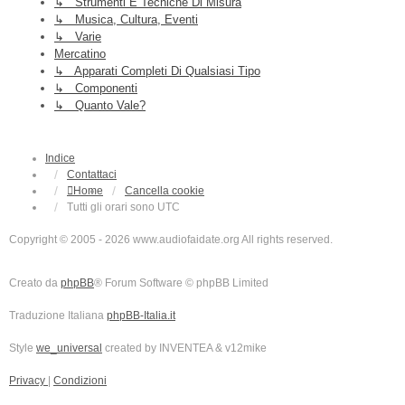
↳ Strumenti E Tecniche Di Misura
↳ Musica, Cultura, Eventi
↳ Varie
Mercatino
↳ Apparati Completi Di Qualsiasi Tipo
↳ Componenti
↳ Quanto Vale?
Indice
Contattaci
Home
Cancella cookie
Tutti gli orari sono
UTC
Copyright © 2005 - 2026 www.audiofaidate.org All rights reserved.
Creato da
phpBB
® Forum Software © phpBB Limited
Traduzione Italiana
phpBB-Italia.it
Style
we_universal
created by INVENTEA & v12mike
Privacy
|
Condizioni