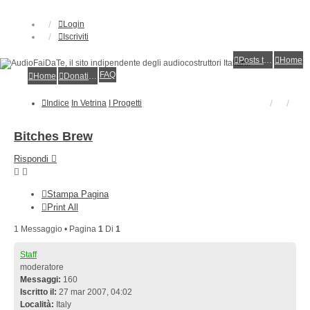
Login
Iscriviti
Posts toplist
Home
FAQ
Home
Donations
Indice
In Vetrina
I Progetti
Bitches Brew
Rispondi
Stampa Pagina
Print All
1 Messaggio • Pagina
1
Di
1
Staff
moderatore
Messaggi:
160
Iscritto il:
27 mar 2007, 04:02
Località:
Italy