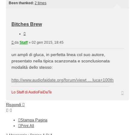
Been thanked:
2 times
Bitches Brew
Cita
Messaggio
da
Staff
»
02 gen 2015, 18:45
un ampli di gluca, in perfetta linea col suo autore,
presentato nella tipica scanzonata e sconclusionata
modalità dello stesso:
http://www.audiofaidate.org/forum/viewt ... luca+100th
Top
Lo Staff di AudioFaiDaTe
Rispondi
Stampa Pagina
Print All