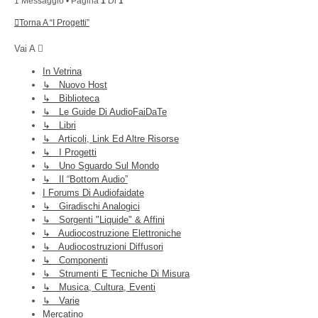
1 Messaggio • Pagina
1
Di
1
Torna A “I Progetti”
Vai A
In Vetrina
↳ Nuovo Host
↳ Biblioteca
↳ Le Guide Di AudioFaiDaTe
↳ Libri
↳ Articoli, Link Ed Altre Risorse
↳ I Progetti
↳ Uno Sguardo Sul Mondo
↳ Il “Bottom Audio”
I Forums Di Audiofaidate
↳ Giradischi Analogici
↳ Sorgenti "liquide" & Affini
↳ Audiocostruzione Elettroniche
↳ Audiocostruzioni Diffusori
↳ Componenti
↳ Strumenti E Tecniche Di Misura
↳ Musica, Cultura, Eventi
↳ Varie
Mercatino