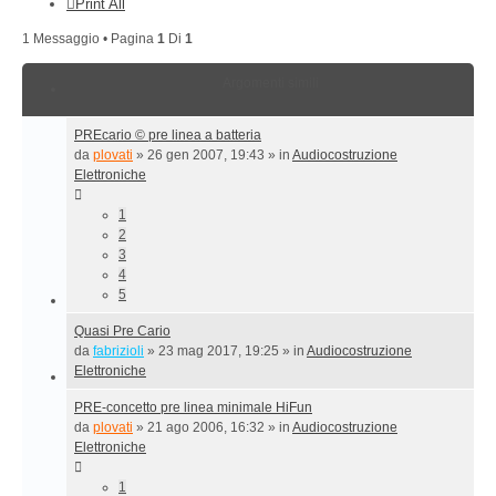
Print All
1 Messaggio • Pagina
1
Di
1
Argomenti simili
PREcario © pre linea a batteria
da
plovati
»
26 gen 2007, 19:43
» in
Audiocostruzione
Elettroniche
1
2
3
4
5
Quasi Pre Cario
da
fabrizioli
»
23 mag 2017, 19:25
» in
Audiocostruzione
Elettroniche
PRE-concetto pre linea minimale HiFun
da
plovati
»
21 ago 2006, 16:32
» in
Audiocostruzione
Elettroniche
1