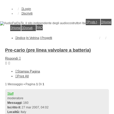
Login
Iscriviti
Posts toplist
Home
FAQ
Home
Donations
Indice
In Vetrina
I Progetti
Pre-cario (pre linea valvolare a batteria)
Rispondi
Stampa Pagina
Print All
1 Messaggio • Pagina
1
Di
1
Staff
moderatore
Messaggi:
160
Iscritto il:
27 mar 2007, 04:02
Località:
Italy