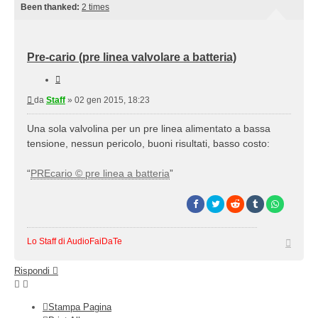
Been thanked:
2 times
Pre-cario (pre linea valvolare a batteria)
Cita
Messaggio
da
Staff
»
02 gen 2015, 18:23
Una sola valvolina per un pre linea alimentato a bassa
tensione, nessun pericolo, buoni risultati, basso costo:
“
PREcario © pre linea a batteria
”
Top
Lo Staff di AudioFaiDaTe
Rispondi
Stampa Pagina