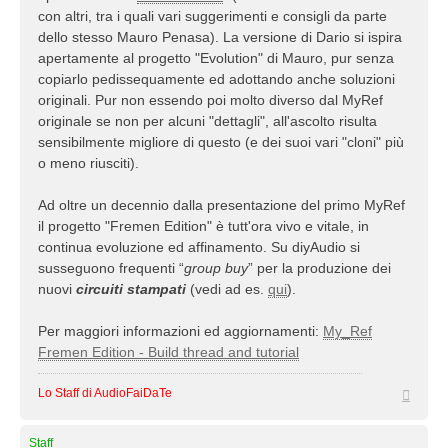
con altri, tra i quali vari suggerimenti e consigli da parte
dello stesso Mauro Penasa). La versione di Dario si ispira
apertamente al progetto "Evolution" di Mauro, pur senza
copiarlo pedissequamente ed adottando anche soluzioni
originali. Pur non essendo poi molto diverso dal MyRef
originale se non per alcuni "dettagli", all'ascolto risulta
sensibilmente migliore di questo (e dei suoi vari "cloni" più
o meno riusciti).
Ad oltre un decennio dalla presentazione del primo MyRef
il progetto "Fremen Edition" è tutt'ora vivo e vitale, in
continua evoluzione ed affinamento. Su diyAudio si
susseguono frequenti “
group buy
” per la produzione dei
nuovi
circuiti stampati
(vedi ad es.
qui
).
Per maggiori informazioni ed aggiornamenti:
My_Ref
Fremen Edition - Build thread and tutorial
Top
Lo Staff di AudioFaiDaTe
Staff