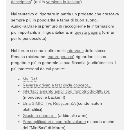
description
” (qui la
versione in italiano
).
Nel tentativo di riportare in patria un progetto che cresceva
sempre più in popolarità e fama di buon suono,
AudioFaiDaTe si premurò di raccoglierne le informazioni
più importanti, in lingua italiana, in
questa pagina
(ormai
per lo più obsoleta).
Nel forum ci sono inoltre molti
interventi
dello stesso
Penasa (nickname:
mauropenasa
) riguardanti il suo
progetto e più in generale la sua filosofia (audio)tecnica. I
più interessanti da cui partire:
My_Ref
Reverse driven e first cycle concept...
Interfacciamento ampli tipo monotriodo-diffusori
(monotriodi e backemf)
Elna SIMIC II vs Rubycon ZA
(condensatori
elettrolitici)
Giusto a ribadire...
(addio alle armi)
Preamplificatori e controllo volume
(si parla anche
del "MiniBax" di Mauro)