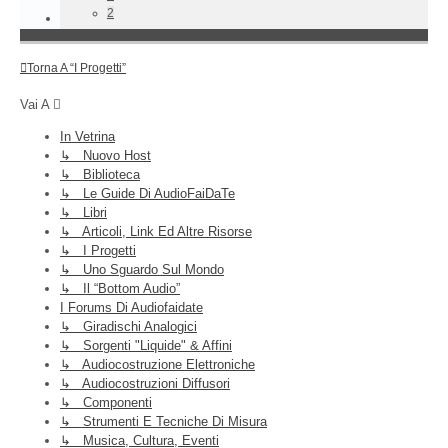
2
Torna A “I Progetti”
Vai A
In Vetrina
↳ Nuovo Host
↳ Biblioteca
↳ Le Guide Di AudioFaiDaTe
↳ Libri
↳ Articoli, Link Ed Altre Risorse
↳ I Progetti
↳ Uno Sguardo Sul Mondo
↳ Il “Bottom Audio”
I Forums Di Audiofaidate
↳ Giradischi Analogici
↳ Sorgenti "liquide" & Affini
↳ Audiocostruzione Elettroniche
↳ Audiocostruzioni Diffusori
↳ Componenti
↳ Strumenti E Tecniche Di Misura
↳ Musica, Cultura, Eventi