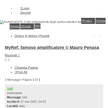
Login
Iscriviti
Posts toplist
Home
FAQ
Home
Donations
Indice
In Vetrina
I Progetti
MyRef: famoso amplificatore © Mauro Penasa
Rispondi
Stampa Pagina
Print All
3 Messaggi • Pagina
1
Di
1
Staff
moderatore
Messaggi:
160
Iscritto il:
27 mar 2007, 04:02
Località:
Italy