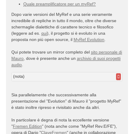
Quale preamplificatore per un myRef?
Dopo varie versioni del MyRef e una serie veramente
incredibile di repliche in tutto il mondo, oltre che diverse
schermaglie dialettiche di carattere tecnico e filosofico
(leggere ad es.
qui
), il progetto si è evoluto in una
proposta non più open source, il
MyRef Evolution
.
Qui potete trovare un mirror completo del
sito personale di
Mauro
, dove è presente anche un
archivio di suoi progetti
audio
.
(nota)
Sia parallelamente che successivamente alla
presentazione del "Evolution" di Mauro il "progetto MyRef"
è stato inoltre ripreso e rivisitato anche da altri.
In particolare è degna di nota la eccellente versione
"
Fremen Edition
" (nota anche come "MyRef Rev.E/FE"),
opera di Dario "
ClaveFremen
" (anche in collaborazione