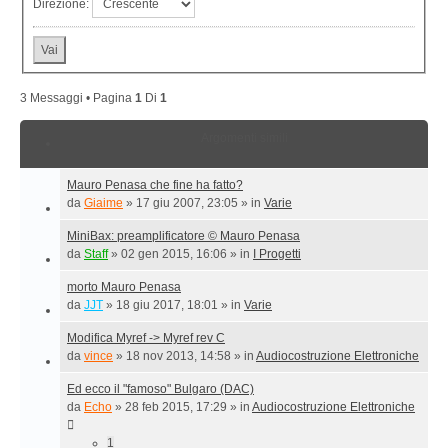
Direzione:
3 Messaggi • Pagina
1
Di
1
Argomenti simili
Mauro Penasa che fine ha fatto?
da
Giaime
»
17 giu 2007, 23:05
» in
Varie
MiniBax: preamplificatore © Mauro Penasa
da
Staff
»
02 gen 2015, 16:06
» in
I Progetti
morto Mauro Penasa
da
JJT
»
18 giu 2017, 18:01
» in
Varie
Modifica Myref -> Myref rev C
da
vince
»
18 nov 2013, 14:58
» in
Audiocostruzione Elettroniche
Ed ecco il "famoso" Bulgaro (DAC)
da
Echo
»
28 feb 2015, 17:29
» in
Audiocostruzione Elettroniche
1