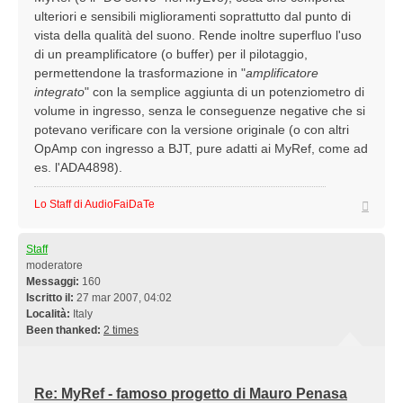
ulteriori e sensibili miglioramenti soprattutto dal punto di
vista della qualità del suono. Rende inoltre superfluo l'uso
di un preamplificatore (o buffer) per il pilotaggio,
permettendone la trasformazione in "
amplificatore
integrato
" con la semplice aggiunta di un potenziometro di
volume in ingresso, senza le conseguenze negative che si
potevano verificare con la versione originale (o con altri
OpAmp con ingresso a BJT, pure adatti ai MyRef, come ad
es. l'ADA4898).
Top
Lo Staff di AudioFaiDaTe
Staff
moderatore
Messaggi:
160
Iscritto il:
27 mar 2007, 04:02
Località:
Italy
Been thanked:
2 times
Re: MyRef - famoso progetto di Mauro Penasa