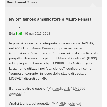
Been thanked:
2 times
MyRef: famoso amplificatore © Mauro Penasa
Cita
Messaggio
da
Staff
»
02 gen 2015, 16:28
In polemica con certa interpretazione esoterica dell'HiFi,
nel 2005 l'Ing.
Mauro Penasa
propose nel forum
internazionale "
diyaudio.com
" un suo originale e sofisticato
progetto, liberamente ispirato al
Musical Fidelity A1
(B200)
ed impiegante i famosi chip LM3886 della National (già
largamente utilizzati nei "gainclones") configurati come
"pompa di corrente" in luogo dello stadio di uscita a
MOSFET discreti del MF.
Il thread padre è questo: “
My "audiophile" LM3886
approach
”.
Analisi tecnica del progetto: “
MY_REF technical