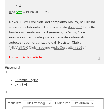
Cita
Messaggio
da
Staff
»
19 feb 2018, 12:30
News: il "My Evolution" del compianto Mauro, nell'ultima
versione rielaborata ed ottimizzata da
Joseph K
ha fatto
faville - vincendo anche il
premio quale migliore
realizzazione
di categoria - al recente raduno di
autocostruttori organizzato dal "Nuvistor Club":
“
NUVISTOR Club - raduno AudioCostruttori 2018
”.
Top
Lo Staff di AudioFaiDaTe
Rispondi
Stampa Pagina
Print All
Visualizza:
Ordina Per: