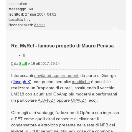
moderatore
Messaggi:
160
Iscritto il:
27 mar 2007, 04:02
Località:
Italy
Been thanked:
2 times
Re: MyRef - famoso progetto di Mauro Penasa
Cita
Messaggio
da
Staff
»
19 ott 2017, 19:14
Interessanti
novità ed aggiornamenti
da parte di George
(
Joseph K
): con poche, semplici
modifiche
è possibile
realizzare un "trapianto di cuore", sostituendo il vecchio
LM318 con alcuni altri OpAmp più moderni e performanti
(in particolare
ADA4627
oppure
OPA827
, ecc).
Oltre agli altri vantaggi, l'adozione di OpAmp con ingresso
a FET come quelli citati consente di eliminare il
condensatore elettrolitico presente nella rete di NFB dei
MyRef (o il "DC servo" nei MyEvo), cosa che comporta