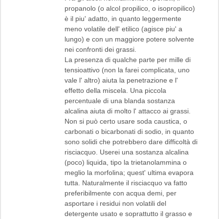
propanolo (o alcol propilico, o isopropilico)
è il piu' adatto, in quanto leggermente
meno volatile dell' etilico (agisce piu' a
lungo) e con un maggiore potere solvente
nei confronti dei grassi.
La presenza di qualche parte per mille di
tensioattivo (non la farei complicata, uno
vale l' altro) aiuta la penetrazione e l'
effetto della miscela. Una piccola
percentuale di una blanda sostanza
alcalina aiuta di molto l' attacco ai grassi.
Non si può certo usare soda caustica, o
carbonati o bicarbonati di sodio, in quanto
sono solidi che potrebbero dare difficoltà di
risciacquo. Userei una sostanza alcalina
(poco) liquida, tipo la trietanolammina o
meglio la morfolina; quest' ultima evapora
tutta. Naturalmente il risciacquo va fatto
preferibilmente con acqua demi, per
asportare i residui non volatili del
detergente usato e soprattutto il grasso e