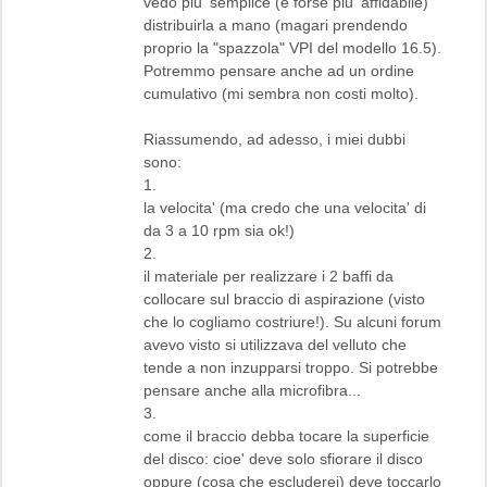
vedo piu' semplice (e forse piu' affidabile)
distribuirla a mano (magari prendendo
proprio la "spazzola" VPI del modello 16.5).
Potremmo pensare anche ad un ordine
cumulativo (mi sembra non costi molto).
Riassumendo, ad adesso, i miei dubbi
sono:
1.
la velocita' (ma credo che una velocita' di
da 3 a 10 rpm sia ok!)
2.
il materiale per realizzare i 2 baffi da
collocare sul braccio di aspirazione (visto
che lo cogliamo costriure!). Su alcuni forum
avevo visto si utilizzava del velluto che
tende a non inzupparsi troppo. Si potrebbe
pensare anche alla microfibra...
3.
come il braccio debba tocare la superficie
del disco: cioe' deve solo sfiorare il disco
oppure (cosa che escluderei) deve toccarlo