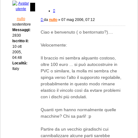
Cita
nullo
Messaggio
da
nullo
»
07 mag 2006, 07:12
sostenitore
Messaggi:
Ciao e benvenuto ( o bentornato?)....
2830
Iscritto il:
Velocemente:
10 ott
2005,
04:48
Il braccio mi sembra alquanto costoso,
Località:
oltre 100 euro ... si può autocostruire in
Italy
PVC o similare, la molla mi sembra che
spinga verso l'alto il supporoto regolabile,
probabilmente in questo modo rimane
elastico il vincolo così da evtare problemi
con i dischi più ondulati.
Quanti rpm hanno normalmente quelle
macchine? Chi sa parli! :p
Partire da un vecchio giradischi cui
cannibalizzare alcune parti sarebbe