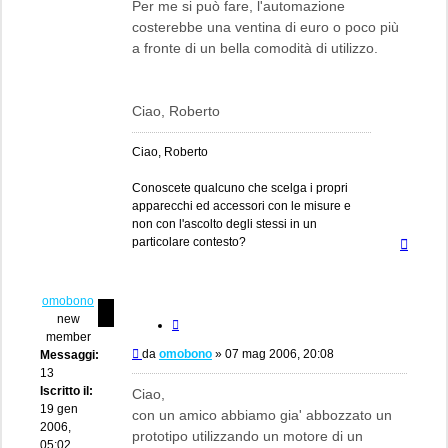
Per me si può fare, l'automazione
costerebbe una ventina di euro o poco più
a fronte di un bella comodità di utilizzo.
Ciao, Roberto
Ciao, Roberto
Conoscete qualcuno che scelga i propri
apparecchi ed accessori con le misure e
non con l'ascolto degli stessi in un
Top
particolare contesto?
omobono
new
Cita
member
Messaggio
da
omobono
»
07 mag 2006, 20:08
Messaggi:
13
Iscritto il:
Ciao,
19 gen
con un amico abbiamo gia' abbozzato un
2006,
prototipo utilizzando un motore di un
05:02