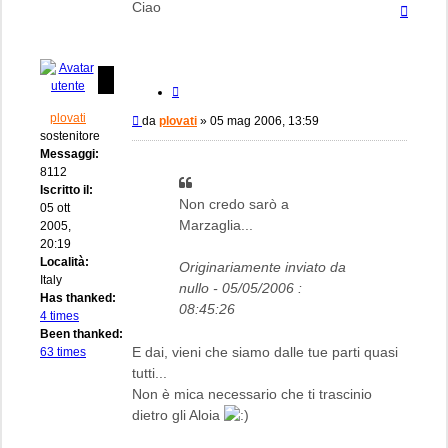
Ciao
Top
Cita
plovati
Messaggio
da
plovati
»
05 mag 2006, 13:59
sostenitore
Messaggi:
8112
Iscritto il:
Non credo sarò a
05 ott
Marzaglia...
2005,
20:19
Località:
Originariamente inviato da
Italy
nullo - 05/05/2006 :
Has thanked:
08:45:26
4 times
Been thanked:
E dai, vieni che siamo dalle tue parti quasi
63 times
tutti...
Non è mica necessario che ti trascinio
dietro gli Aloia