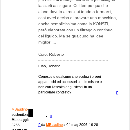
lasciarli asciugare. Col tempo qualche
alone dovuto ai residui tende a formarsi,
così avrei deciso di provare una macchina,
anche semplicissima come la KONSTI,
però elaborata con un filtraggio continuo
del liquido. Ma se qualcuno ha idee
migliori....
Ciao, Roberto
Ciao, Roberto
Conoscete qualcuno che scelga i propri
apparecchi ed accessori con le misure e
non con l'ascolto degli stessi in un
Top
particolare contesto?
MBaudino
sostenitore
Cita
Messaggi:
Messaggio
da
MBaudino
»
04 mag 2006, 19:28
3266