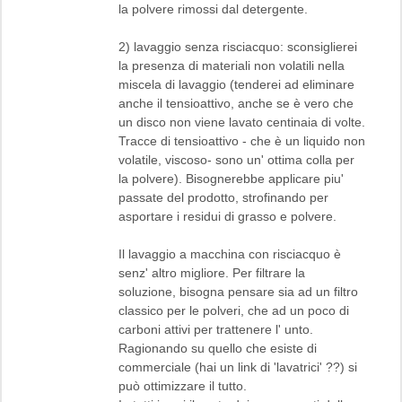
la polvere rimossi dal detergente.
2) lavaggio senza risciacquo: sconsiglierei
la presenza di materiali non volatili nella
miscela di lavaggio (tenderei ad eliminare
anche il tensioattivo, anche se è vero che
un disco non viene lavato centinaia di volte.
Tracce di tensioattivo - che è un liquido non
volatile, viscoso- sono un' ottima colla per
la polvere). Bisognerebbe applicare piu'
passate del prodotto, strofinando per
asportare i residui di grasso e polvere.
Il lavaggio a macchina con risciacquo è
senz' altro migliore. Per filtrare la
soluzione, bisogna pensare sia ad un filtro
classico per le polveri, che ad un poco di
carboni attivi per trattenere l' unto.
Ragionando su quello che esiste di
commerciale (hai un link di 'lavatrici' ??) si
può ottimizzare il tutto.