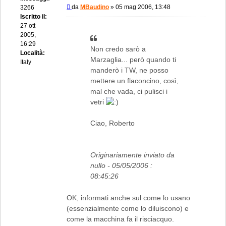
Messaggio
da
MBaudino
»
05 mag 2006, 13:48
3266
Iscritto il:
27 ott
2005,
16:29
Non credo sarò a
Località:
Marzaglia... però quando ti
Italy
manderò i TW, ne posso
mettere un flaconcino, così,
mal che vada, ci pulisci i
vetri
Ciao, Roberto
Originariamente inviato da
nullo - 05/05/2006 :
08:45:26
OK, informati anche sul come lo usano
(essenzialmente come lo diluiscono) e
come la macchina fa il risciacquo.