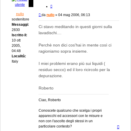
Cita
nullo
Messaggio
da
nullo
»
04 mag 2006, 06:13
sostenitore
Messaggi:
Ci stavo meditando in questi giorni sulla
2830
lavadischi....
Iscritto il:
10 ott
Perchè non dici cos'hai in mente così ci
2005,
04:48
ragioniamo sopra insieme.
Località:
Italy
I miei problemi erano più sui liquidi (
residuo secco) ed il loro ricircolo per la
depurazione.
Roberto
Ciao, Roberto
Conoscete qualcuno che scelga i propri
apparecchi ed accessori con le misure e
non con l'ascolto degli stessi in un
Top
particolare contesto?