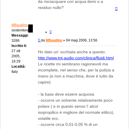
da risciacquare con acqua demi o a
residuo nullo?
Top
MBaudino
sostenitore
Cita
Messaggi:
Messaggio
da
MBaudino
»
04 mag 2006, 13:56
3266
Iscritto il:
27 ott
Ho dato un' occhiata anche a questo.
2005,
http://www.tnt-audio.com/clinica/fluidi.html
16:29
Le ricette mi sembrano ragionevoli ma
Località:
incomplete, nel senso che, per la pulizia a
Italy
mano (e non a macchina, dove è tutto da
capire)
- la base deve essere acquosa
- occorre un solvente relativamente poco
polare ( e in questo senso l' alcol
isopropilico è migliore del normale etilico),
volatile ecc.
- occorre circa 0,01-0,05 % di un