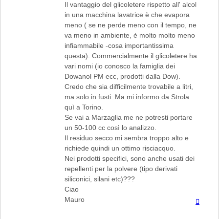
Il vantaggio del glicoletere rispetto all' alcol
in una macchina lavatrice è che evapora
meno ( se ne perde meno con il tempo, ne
va meno in ambiente, è molto molto meno
infiammabile -cosa importantissima
questa). Commercialmente il glicoletere ha
vari nomi (io conosco la famiglia dei
Dowanol PM ecc, prodotti dalla Dow).
Credo che sia difficilmente trovabile a litri,
ma solo in fusti. Ma mi informo da Strola
quì a Torino.
Se vai a Marzaglia me ne potresti portare
un 50-100 cc così lo analizzo.
Il residuo secco mi sembra troppo alto e
richiede quindi un ottimo risciacquo.
Nei prodotti specifici, sono anche usati dei
repellenti per la polvere (tipo derivati
siliconici, silani etc)???
Ciao
Mauro
Top