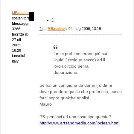
MBaudino
sostenitore
Cita
Messaggi:
Messaggio
da
MBaudino
»
04 mag 2006, 13:19
3266
Iscritto il:
27 ott
2005,
16:29
I miei problemi erano più sui
Località:
liquidi ( residuo secco) ed il
Italy
loro ricircolo per la
depurazione.
Se hai un campione da darmi ( o dirmi
dove prendere quello che preferisci), posso
farci sopra qualche analisi.
Mauro
PS: pensavi ad una cosa tipo questa?
http://www.artsandmedia.com/lpclean.html