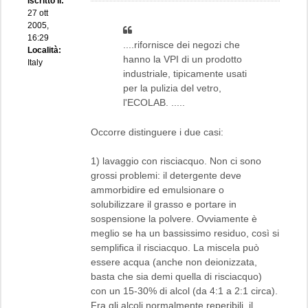
Iscritto il:
27 ott
2005,
16:29
....rifornisce dei negozi che
Località:
hanno la VPI di un prodotto
Italy
industriale, tipicamente usati
per la pulizia del vetro,
l'ECOLAB. .....
Occorre distinguere i due casi:
1) lavaggio con risciacquo. Non ci sono
grossi problemi: il detergente deve
ammorbidire ed emulsionare o
solubilizzare il grasso e portare in
sospensione la polvere. Ovviamente è
meglio se ha un bassissimo residuo, così si
semplifica il risciacquo. La miscela può
essere acqua (anche non deionizzata,
basta che sia demi quella di risciacquo)
con un 15-30% di alcol (da 4:1 a 2:1 circa).
Fra gli alcoli normalmente reperibili, il