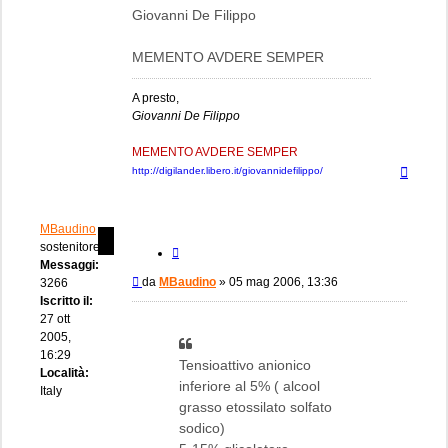
Giovanni De Filippo
MEMENTO AVDERE SEMPER
A presto,
Giovanni De Filippo
MEMENTO AVDERE SEMPER
Top
http://digilander.libero.it/giovannidefilippo/
MBaudino
sostenitore
Cita
Messaggi:
Messaggio
da
MBaudino
»
05 mag 2006, 13:36
3266
Iscritto il:
27 ott
2005,
16:29
Tensioattivo anionico
Località:
inferiore al 5% ( alcool
Italy
grasso etossilato solfato
sodico)