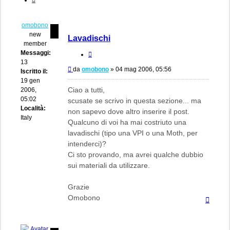
omobono
new
Lavadischi
member
Messaggi:
Cita
13
Messaggio
da
omobono
»
04 mag 2006, 05:56
Iscritto il:
19 gen
Ciao a tutti,
2006,
05:02
scusate se scrivo in questa sezione... ma
Località:
non sapevo dove altro inserire il post.
Italy
Qualcuno di voi ha mai costriuto una
lavadischi (tipo una VPI o una Moth, per
intenderci)?
Ci sto provando, ma avrei qualche dubbio
sui materiali da utilizzare.
Grazie
Omobono
Top