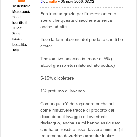
nullo
Messaggio
da
nullo
»
05 mag 2006, 03:32
sostenitore
Messaggi:
Beh intanto grazie per l'interessamento,
2830
spero che questa chiaccherata serva
Iscritto il:
anche ad altri.
10 ott
2005,
04:48
Ecco la formulazione del prodotto che ti ho
Località:
citato:
Italy
Tensioattivo anionico inferiore al 5% (
alcool grasso etossilato solfato sodico)
5-15% glicoletere
1% profumo di lavanda
Comunque c'è da ragionare anche sul
come rimuovere tracce di prodotto dal
disco dopo il lavaggio e l'eventuale
risciacquo, anche se mi hanno assicurato
che ha un residuo fisso davvero minimo ( il
trattamento dovrebbe garantire inoltre