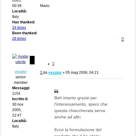
2005,
00:39
Mario
Località:
Italy
Has thanked:
34 times
Been thanked:
Top
28 times
Cita
vexator
Messaggio
da
vexator
»
05 mag 2006, 04:21
senior
member
Messaggi:
1154
Beh intanto grazie per
Iscritto il:
l'interessamento, spero che
30 nov
2005,
questa chiaccherata serva
22:47
anche ad altri.
Località:
Italy
Ecco la formulazione del
prodotto che ti ho citato: