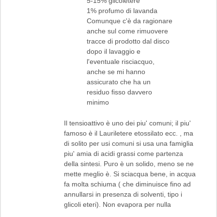
5-15% glicoletere
1% profumo di lavanda
Comunque c'è da ragionare
anche sul come rimuovere
tracce di prodotto dal disco
dopo il lavaggio e
l'eventuale risciacquo,
anche se mi hanno
assicurato che ha un
residuo fisso davvero
minimo
Il tensioattivo è uno dei piu' comuni; il piu'
famoso è il Lauriletere etossilato ecc. , ma
di solito per usi comuni si usa una famiglia
piu' amia di acidi grassi come partenza
della sintesi. Puro è un solido, meno se ne
mette meglio è. Si sciacqua bene, in acqua
fa molta schiuma ( che diminuisce fino ad
annullarsi in presenza di solventi, tipo i
glicoli eteri). Non evapora per nulla