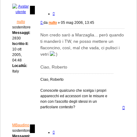
Cita
nullo
Messaggio
da
nullo
»
05 mag 2006, 13:45
sostenitore
Messaggi:
Non credo sarò a Marzaglia... però quando
2830
ti manderò i TW, ne posso mettere un
Iscritto il:
flaconcino, così, mal che vada, ci pulisci i
10 ott
vetri
2005,
04:48
Località:
Ciao, Roberto
Italy
Ciao, Roberto
Conoscete qualcuno che scelga i propri
apparecchi ed accessori con le misure e
non con l'ascolto degli stessi in un
Top
particolare contesto?
MBaudino
sostenitore
Cita
Messaggi: