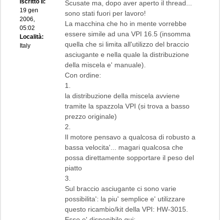
Iscritto il:
Scusate ma, dopo aver aperto il thread...
19 gen
sono stati fuori per lavoro!
2006,
La macchina che ho in mente vorrebbe
05:02
essere simile ad una VPI 16.5 (insomma
Località:
quella che si limita all'utilizzo del braccio
Italy
asciugante e nella quale la distribuzione
della miscela e' manuale).
Con ordine:
1.
la distribuzione della miscela avviene
tramite la spazzola VPI (si trova a basso
prezzo originale)
2.
Il motore pensavo a qualcosa di robusto a
bassa velocita'... magari qualcosa che
possa direttamente sopportare il peso del
piatto
3.
Sul braccio asciugante ci sono varie
possibilita': la piu' semplice e' utilizzare
questo ricambio/kit della VPI: HW-3015.
Esso e' disponibile qui: