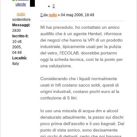
Cita
nullo
Messaggio
da
nullo
»
04 mag 2006, 18:49
sostenitore
Messaggi:
Mi hai preceduto, ho contattato un amico
2830
audifilo che è un agente Henkel, rifornisce
Iscritto il:
dei negozi che hanno la VPI di un prodotto
10 ott
industriale, tipicamente usati per la pulizia
2005,
04:48
del vetro, l'ECOLAB. dovrebbe portarmi
Località:
oggi la scheda tecnica, così te la posto per
Italy
una valutazione.
Considerando che i liquidi normalmente
usati in hifi costano sacco soldi, questi di
origini industrali, costano pochi euro al la
confezione di 5 litri.
Io uso una miscela di acqua dm e alcool
denaturato attaulmente, la passo sui dischi
poco prima dell'ascolto e li uso bagnati. Dal
punto di vista sonico, sono decisamente
più ricchi di dettagli, certo che poi bisogna