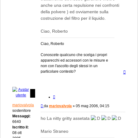
anche una certa repulsione nei confronti
della polvere ) ed ovviamente sulla
costruzione del filtro per il liquido.
Ciao, Roberto
Ciao, Roberto
Conoscete qualcuno che scelga i propri
apparecchi ed accessori con le misure e
non con l'ascolto degli stessi in un
Top
particolare contesto?
Cita
mariovalvola
Messaggio
da
mariovalvola
»
05 mag 2006, 04:15
sostenitore
Messaggi:
ho La nitty gritty assetata
6640
Iscritto il:
Mario Straneo
08 ott