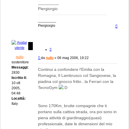
_________
Piergiorgio
_________
Top
Piergiorgio
Cita
nullo
Messaggio
da
nullo
»
06 mag 2006, 19:22
sostenitore
Messaggi:
Continui a confondere l'Emilia con la
2830
Romagna, Il Lambrusco col Sangiovese, la
Iscritto il:
piadina col gnocco fritto...la Ferrari con la
10 ott
TecnoGym
2005,
04:48
Località:
Italy
Sono 170Km, brutte compagnie che ti
portano sulla cattiva strada, ora poi sono in
piena attività di giardinaggio(quasi)
professionale, date le dimensioni del mio