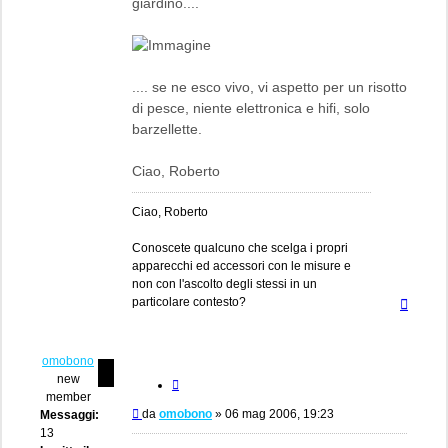
giardino....
.... se ne esco vivo, vi aspetto per un risotto
di pesce, niente elettronica e hifi, solo
barzellette.
Ciao, Roberto
Ciao, Roberto
Conoscete qualcuno che scelga i propri
apparecchi ed accessori con le misure e
non con l'ascolto degli stessi in un
Top
particolare contesto?
omobono
new
Cita
member
Messaggio
da
omobono
»
06 mag 2006, 19:23
Messaggi:
13