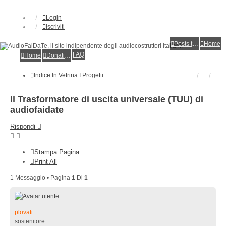
Login
Iscriviti
Posts toplist
Home
FAQ
Home
Donations
Indice
In Vetrina
I Progetti
Il Trasformatore di uscita universale (TUU) di
audiofaidate
Rispondi
Stampa Pagina
Print All
1 Messaggio • Pagina
1
Di
1
plovati
sostenitore