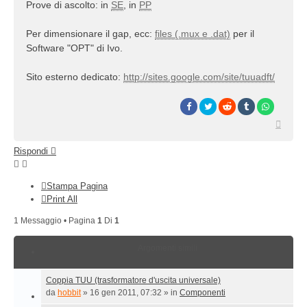
Prove di ascolto: in
SE
, in
PP
Per dimensionare il gap, ecc:
files (.mux e .dat)
per il
Software "OPT" di Ivo.
Sito esterno dedicato:
http://sites.google.com/site/tuuadft/
Top
Rispondi
Stampa Pagina
Print All
1 Messaggio • Pagina
1
Di
1
Argomenti simili
Coppia TUU (trasformatore d'uscita universale)
da
hobbit
»
16 gen 2011, 07:32
» in
Componenti