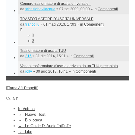
Compro trasformatore di uscita universale...
da
fabriziobevilacqua
»
07 set 2009, 00:09
» in
Componenti
TRASFORMATORE D'USCITA UNIVERSALE
da
franco.lu
»
01 mag 2013, 17:03
» in
Componenti
1
2
Trasformatore di uscita TUU
da
315
»
31 dic 2014, 15:11
» in
Componenti
Vendo trasformatore d'uscita derivato da un TUU precablato
da
jolly
»
30 ago 2018, 10:41
» in
Componenti
Torna A “I Progetti”
Vai A
In Vetrina
↳ Nuovo Host
↳ Biblioteca
↳ Le Guide Di AudioFaiDaTe
↳ Libri