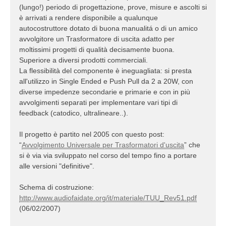
(lungo!) periodo di progettazione, prove, misure e ascolti si
è arrivati a rendere disponibile a qualunque
autocostruttore dotato di buona manualitá o di un amico
avvolgitore un Trasformatore di uscita adatto per
moltissimi progetti di qualità decisamente buona.
Superiore a diversi prodotti commerciali.
La flessibilità del componente è ineguagliata: si presta
all'utilizzo in Single Ended e Push Pull da 2 a 20W, con
diverse impedenze secondarie e primarie e con in più
avvolgimenti separati per implementare vari tipi di
feedback (catodico, ultralineare..).
Il progetto è partito nel 2005 con questo post:
“
Avvolgimento Universale per Trasformatori d'uscita
” che
si è via via sviluppato nel corso del tempo fino a portare
alle versioni "definitive".
Schema di costruzione:
http://www.audiofaidate.org/it/materiale/TUU_Rev51.pdf
(06/02/2007)