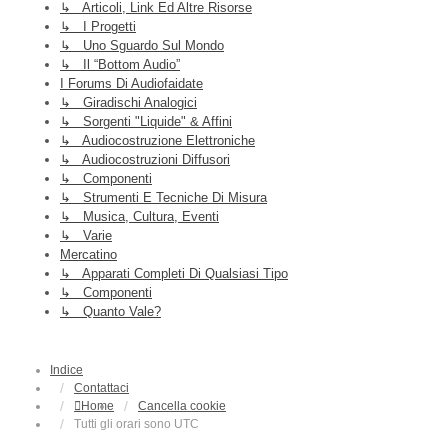
↳ Articoli, Link Ed Altre Risorse
↳ I Progetti
↳ Uno Sguardo Sul Mondo
↳ Il “Bottom Audio”
I Forums Di Audiofaidate
↳ Giradischi Analogici
↳ Sorgenti "liquide" & Affini
↳ Audiocostruzione Elettroniche
↳ Audiocostruzioni Diffusori
↳ Componenti
↳ Strumenti E Tecniche Di Misura
↳ Musica, Cultura, Eventi
↳ Varie
Mercatino
↳ Apparati Completi Di Qualsiasi Tipo
↳ Componenti
↳ Quanto Vale?
Indice
Contattaci
Home
Cancella cookie
Tutti gli orari sono
UTC