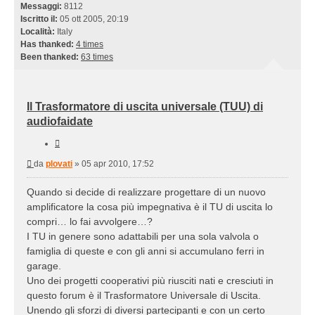
Messaggi:
8112
Iscritto il:
05 ott 2005, 20:19
Località:
Italy
Has thanked:
4 times
Been thanked:
63 times
Il Trasformatore di uscita universale (TUU) di
audiofaidate
Cita
Messaggio
da
plovati
»
05 apr 2010, 17:52
Quando si decide di realizzare progettare di un nuovo
amplificatore la cosa più impegnativa è il TU di uscita lo
compri… lo fai avvolgere…?
I TU in genere sono adattabili per una sola valvola o
famiglia di queste e con gli anni si accumulano ferri in
garage.
Uno dei progetti cooperativi più riusciti nati e cresciuti in
questo forum è il Trasformatore Universale di Uscita.
Unendo gli sforzi di diversi partecipanti e con un certo