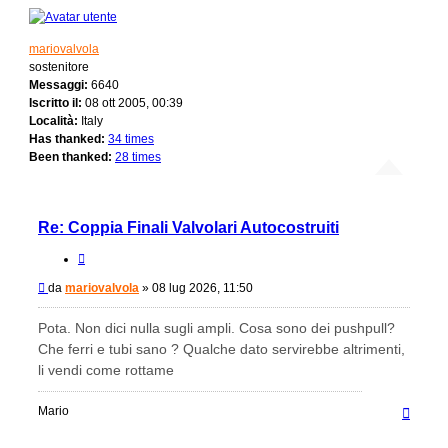
mariovalvola
sostenitore
Messaggi:
6640
Iscritto il:
08 ott 2005, 00:39
Località:
Italy
Has thanked:
34 times
Been thanked:
28 times
Re: Coppia Finali Valvolari Autocostruiti
Cita
Messaggio
da
mariovalvola
»
08 lug 2026, 11:50
Pota. Non dici nulla sugli ampli. Cosa sono dei pushpull?
Che ferri e tubi sano ? Qualche dato servirebbe altrimenti,
li vendi come rottame
Top
Mario