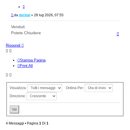
Cita
Messaggio
da
darioal
»
28 lug 2026, 07:55
Venduti.
Potete Chiudere
Top
Rispondi
Stampa Pagina
Print All
Visualizza:
Ordina Per:
Direzione:
4 Messaggi • Pagina
1
Di
1