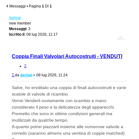
4 Messaggi • Pagina
1
Di
1
darioal
new member
Messaggi:
3
Iscritto il:
08 lug 2026, 11:17
Coppia Finali Valvolari Autocostruiti - VENDUTI
Cita
Messaggio
da
darioal
»
08 lug 2026, 11:24
Salve, ho ereditato una coppia di finali autocostruiti e varie
scatole di valvole di ricambio.
Vorrei Venderli ovviamente con scambio a mano
considerato il peso e la delicatezza degli apparecchi.
Premetto che sono in ottime condizioni generali ma
inutilizzati da qualche tempo.
A quanto potrei piazzarli insieme alle numerose valvole a
corredo (saranno almeno una ventina di coppie matched)