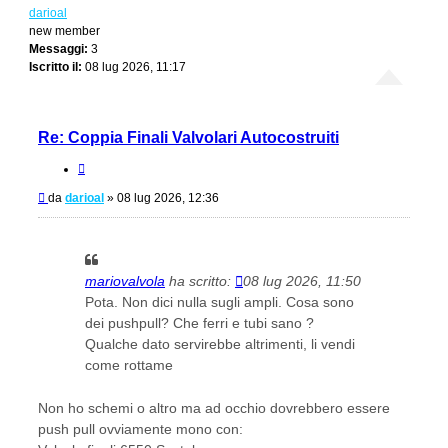
darioal
new member
Messaggi:
3
Iscritto il:
08 lug 2026, 11:17
Re: Coppia Finali Valvolari Autocostruiti
Cita
Messaggio
da
darioal
»
08 lug 2026, 12:36
mariovalvola
ha scritto:
08 lug 2026, 11:50
Pota. Non dici nulla sugli ampli. Cosa sono
dei pushpull? Che ferri e tubi sano ?
Qualche dato servirebbe altrimenti, li vendi
come rottame
Non ho schemi o altro ma ad occhio dovrebbero essere
push pull ovviamente mono con: