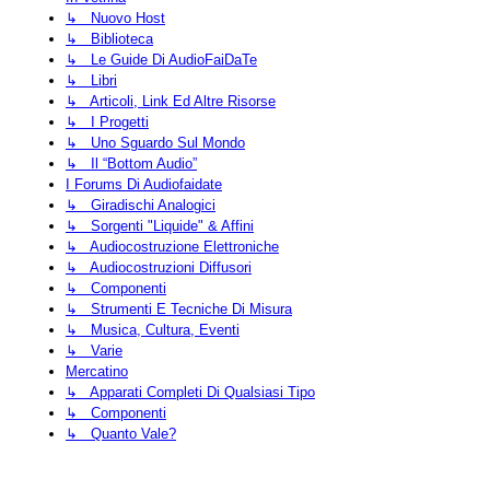
↳ Nuovo Host
↳ Biblioteca
↳ Le Guide Di AudioFaiDaTe
↳ Libri
↳ Articoli, Link Ed Altre Risorse
↳ I Progetti
↳ Uno Sguardo Sul Mondo
↳ Il “Bottom Audio”
I Forums Di Audiofaidate
↳ Giradischi Analogici
↳ Sorgenti "liquide" & Affini
↳ Audiocostruzione Elettroniche
↳ Audiocostruzioni Diffusori
↳ Componenti
↳ Strumenti E Tecniche Di Misura
↳ Musica, Cultura, Eventi
↳ Varie
Mercatino
↳ Apparati Completi Di Qualsiasi Tipo
↳ Componenti
↳ Quanto Vale?