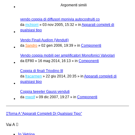
Argomenti simili
vendo coppia di diffusori monivia autocostruiti co
da
mchiorri
»
03 nov 2005, 15:32
» in
Apparati completi di
qualsiasi tipo
Vendo Finali Audion (Venduti)
da
Sandro
»
02 gen 2006, 19:39
» in
Componenti
Vendo coppia mobili per amplificatori Monofonici Valvolari
da
EF80
»
16 mag 2014, 16:13
» in
Componenti
Coppia di finali Triodino III
da
fracarmen
»
22 giu 2014, 20:35
» in
Apparati completi di
qualsiasi tipo
Coppia tweeter Gauss venduti
da
mwolf
»
09 dic 2007, 19:27
» in
Componenti
Torna A “Apparati Completi Di Qualsiasi Tipo”
Vai A
In Vetrina