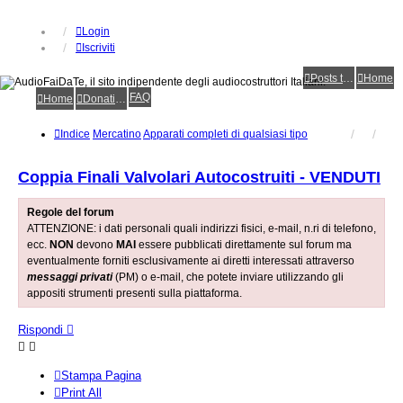
Login
Iscriviti
Posts toplist
Home
FAQ
Home
Donations
Indice
Mercatino
Apparati completi di qualsiasi tipo
Coppia Finali Valvolari Autocostruiti - VENDUTI
Regole del forum
ATTENZIONE: i dati personali quali indirizzi fisici, e-mail, n.ri di telefono,
ecc.
NON
devono
MAI
essere pubblicati direttamente sul forum ma
eventualmente forniti esclusivamente ai diretti interessati attraverso
messaggi privati
(PM) o e-mail, che potete inviare utilizzando gli
appositi strumenti presenti sulla piattaforma.
Rispondi
Stampa Pagina
Print All