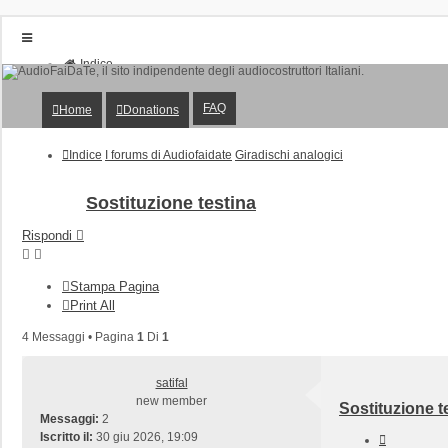
Indice
Home
Donations
FAQ
Home
Donations
FAQ
Posts toplist
Home
Indice
I forums di Audiofaidate
Giradischi analogici
Login
Iscriviti
Sostituzione testina
Rispondi
Stampa Pagina
Print All
4 Messaggi • Pagina
1
Di
1
satifal
new member
Sostituzione t
Messaggi:
2
Iscritto il:
30 giu 2026, 19:09
Cita