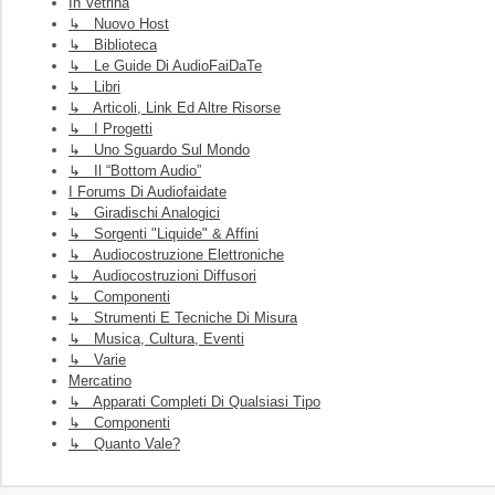
In Vetrina
↳ Nuovo Host
↳ Biblioteca
↳ Le Guide Di AudioFaiDaTe
↳ Libri
↳ Articoli, Link Ed Altre Risorse
↳ I Progetti
↳ Uno Sguardo Sul Mondo
↳ Il “Bottom Audio”
I Forums Di Audiofaidate
↳ Giradischi Analogici
↳ Sorgenti "liquide" & Affini
↳ Audiocostruzione Elettroniche
↳ Audiocostruzioni Diffusori
↳ Componenti
↳ Strumenti E Tecniche Di Misura
↳ Musica, Cultura, Eventi
↳ Varie
Mercatino
↳ Apparati Completi Di Qualsiasi Tipo
↳ Componenti
↳ Quanto Vale?