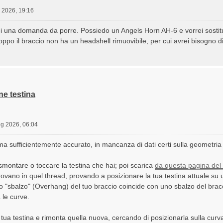
 2026, 19:16
rei una domanda da porre. Possiedo un Angels Horn AH-6 e vorrei sostitu
po il braccio non ha un headshell rimuovibile, per cui avrei bisogno di
ne testina
ug 2026, 06:04
a sufficientemente accurato, in mancanza di dati certi sulla geometria 
smontare o toccare la testina che hai; poi scarica
da questa pagina del
 trovano in quel thread, provando a posizionare la tua testina attuale su
lo "sbalzo" (Overhang) del tuo braccio coincide con uno sbalzo del bracc
 le curve.
tua testina e rimonta quella nuova, cercando di posizionarla sulla curva 