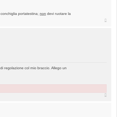
 conchiglia portatestina;
non
devi ruotare la
Top
di regolazione col mio braccio. Allego un
Top