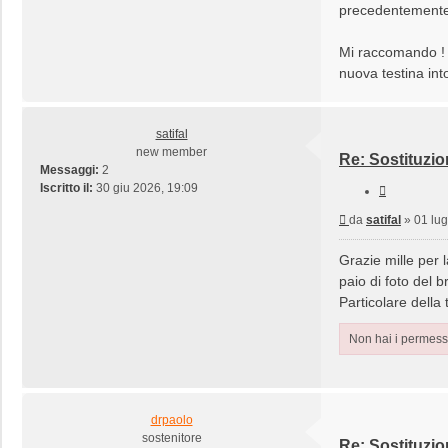
precedentemente 
Mi raccomando ! I
nuova testina into
satifal
new member
Re: Sostituzio
Messaggi:
2
Iscritto il:
30 giu 2026, 19:09
Cita
Messaggio
da
satifal
»
01 lug
Grazie mille per 
paio di foto del b
Particolare della
Non hai i permessi
drpaolo
sostenitore
Re: Sostituzio