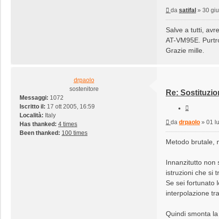
Messaggio
da
satifal
»
30 giu
Salve a tutti, av
AT-VM95E. Purtrop
Grazie mille.
drpaolo
sostenitore
Re: Sostituzio
Messaggi:
1072
Iscritto il:
17 ott 2005, 16:59
Cita
Località:
Italy
Messaggio
da
drpaolo
»
01 l
Has thanked:
4 times
Been thanked:
100 times
Metodo brutale, m
Innanzitutto non 
istruzioni che si
Se sei fortunato 
interpolazione tra
Quindi smonta la 