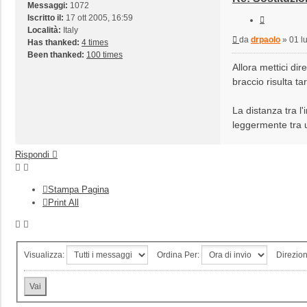
Messaggi:
1072
Iscritto il:
17 ott 2005, 16:59
Cita
Località:
Italy
Messaggio
da
drpaolo
»
01 l
Has thanked:
4 times
Been thanked:
100 times
Allora mettici dir
braccio risulta ta
La distanza tra l'
leggermente tra u
Rispondi
Stampa Pagina
Print All
Visualizza:
Ordina Per:
Direzio