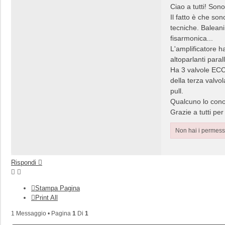
Ciao a tutti! Son
Il fatto è che so
tecniche. Baleani
fisarmonica...
L'amplificatore h
altoparlanti paral
Ha 3 valvole ECC8
della terza valvo
pull.
Qualcuno lo cono
Grazie a tutti per
Non hai i permessi
Rispondi
Stampa Pagina
Print All
1 Messaggio • Pagina
1
Di
1