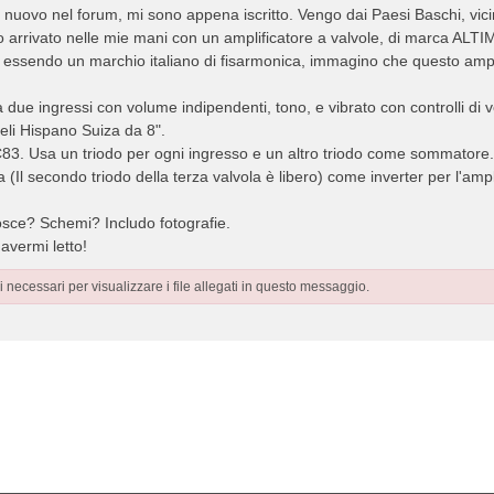
o nuovo nel forum, mi sono appena iscritto. Vengo dai Paesi Baschi, vici
no arrivato nelle mie mani con un amplificatore a valvole, di marca AL
 essendo un marchio italiano di fisarmonica, immagino che questo ampl
a due ingressi con volume indipendenti, tono, e vibrato con controlli di v
leli Hispano Suiza da 8".
3. Usa un triodo per ogni ingresso e un altro triodo come sommatore. Un
la (Il secondo triodo della terza valvola è libero) come inverter per l'am
sce? Schemi? Includo fotografie.
 avermi letto!
 necessari per visualizzare i file allegati in questo messaggio.