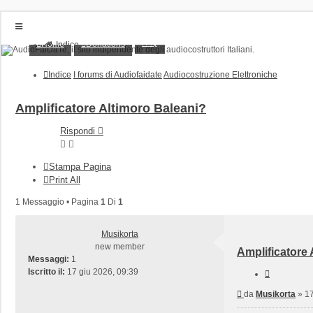
FAQ
Home
Donations
Indice
Home
Donations
Indice
I forums di Audiofaidate
Audiocostruzione Elettroniche
FAQ
Posts toplist
Home
Amplificatore Altimoro Baleani?
Login
Rispondi
Iscriviti
Stampa Pagina
Print All
1 Messaggio • Pagina
1
Di
1
Musikorta
new member
Amplificatore 
Messaggi:
1
Iscritto il:
17 giu 2026, 09:39
Cita
Messaggio
da
Musikorta
»
17