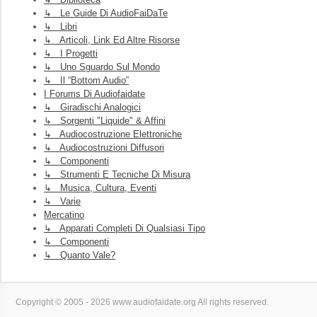
↳ Le Guide Di AudioFaiDaTe
↳ Libri
↳ Articoli, Link Ed Altre Risorse
↳ I Progetti
↳ Uno Sguardo Sul Mondo
↳ Il “Bottom Audio”
I Forums Di Audiofaidate
↳ Giradischi Analogici
↳ Sorgenti "liquide" & Affini
↳ Audiocostruzione Elettroniche
↳ Audiocostruzioni Diffusori
↳ Componenti
↳ Strumenti E Tecniche Di Misura
↳ Musica, Cultura, Eventi
↳ Varie
Mercatino
↳ Apparati Completi Di Qualsiasi Tipo
↳ Componenti
↳ Quanto Vale?
Copyright © 2005 - 2026 www.audiofaidate.org All rights reserved.