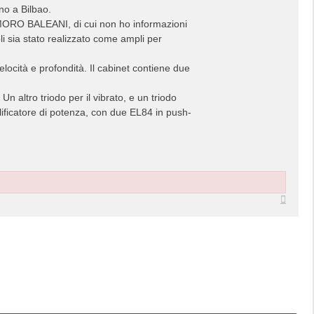
no a Bilbao.
TIMORO BALEANI, di cui non ho informazioni
i sia stato realizzato come ampli per
elocità e profondità. Il cabinet contiene due
 altro triodo per il vibrato, e un triodo
plificatore di potenza, con due EL84 in push-
Top