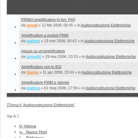
Argomenti simili
PRIMO amplificatore hi-fun: FAQ
da
plovati
»
12 feb 2006, 00:35
» in
Audiocostruzione Elettroniche
Amplificatore a moduli PWM
da
esafono
»
13 mar 2006, 00:42
» in
Audiocostruzione Elettroniche
misure su un'amplificatore
da
tonino60
»
29 mar 2006, 23:15
» in
Audiocostruzione Elettroniche
Amplificatore con le 802
da
Giaime
»
11 apr 2006, 20:43
» in
Audiocostruzione Elettroniche
Amplificatore PWM a Valvole
da
esafono
»
01 mag 2006, 17:59
» in
Audiocostruzione Elettroniche
Torna A “Audiocostruzione Elettroniche”
Vai A
In Vetrina
↳ Nuovo Host
↳ Biblioteca