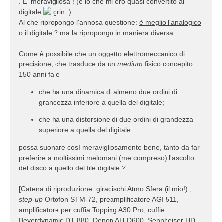
. E' meravigliosa ! (e io che mi ero quasi convertito al
digitale
).
Al che ripropongo l'annosa questione:
è meglio l'analogico
o il digitale ?
ma la ripropongo in maniera diversa.
Come è possibile che un oggetto elettromeccanico di
precisione, che trasduce da un
medium
fisico concepito
150 anni fa e
che ha una dinamica di almeno due ordini di
grandezza inferiore a quella del digitale;
che ha una distorsione di due ordini di grandezza
superiore a quella del digitale
possa suonare così meravigliosamente bene, tanto da far
preferire a moltissimi melomani (me compreso) l'ascolto
del disco a quello del file digitale ?
[Catena di riproduzione: giradischi Atmo Sfera (il mio!) ,
step-up
Ortofon STM-72, preamplificatore AGI 511,
amplificatore per cuffia Topping A30 Pro, cuffie:
Beyerdynamic DT 880, Denon AH-D600, Sennheiser HD