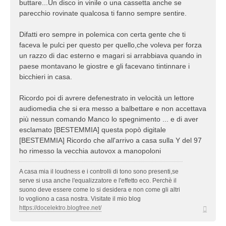
buttare...Un disco in vinile o una cassetta anche se
parecchio rovinate qualcosa ti fanno sempre sentire.
Difatti ero sempre in polemica con certa gente che ti
faceva le pulci per questo per quello,che voleva per forza
un razzo di dac esterno e magari si arrabbiava quando in
paese montavano le giostre e gli facevano tintinnare i
bicchieri in casa.
Ricordo poi di avrere defenestrato in velocità un lettore
audiomedia che si era messo a balbettare e non accettava
più nessun comando Manco lo spegnimento ... e di aver
esclamato [BESTEMMIA] questa popò digitale
[BESTEMMIA] Ricordo che all'arrivo a casa sulla Y del 97
ho rimesso la vecchia autovox a manopoloni
A casa mia il loudness e i controlli di tono sono presenti,se
serve si usa anche l'equalizzatore e l'effetto eco. Perchè il
suono deve essere come lo si desidera e non come gli altri
lo vogliono a casa nostra. Visitate il mio blog
Top
https://docelektro.blogfree.net/