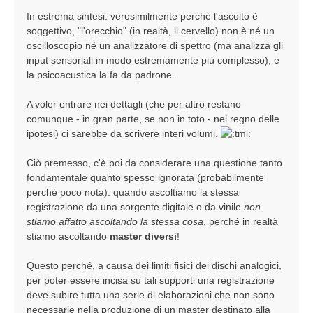
In estrema sintesi: verosimilmente perché l'ascolto è
soggettivo, "l'orecchio" (in realtà, il cervello) non è né un
oscilloscopio né un analizzatore di spettro (ma analizza gli
input sensoriali in modo estremamente più complesso), e
la psicoacustica la fa da padrone.
A voler entrare nei dettagli (che per altro restano
comunque - in gran parte, se non in toto - nel regno delle
ipotesi) ci sarebbe da scrivere interi volumi.
Ciò premesso, c'è poi da considerare una questione tanto
fondamentale quanto spesso ignorata (probabilmente
perché poco nota): quando ascoltiamo la stessa
registrazione da una sorgente digitale o da vinile
non
stiamo affatto ascoltando la stessa cosa
, perché in realtà
stiamo ascoltando
master diversi
!
Questo perché, a causa dei limiti fisici dei dischi analogici,
per poter essere incisa su tali supporti una registrazione
deve subire tutta una serie di elaborazioni che non sono
necessarie nella produzione di un master destinato alla