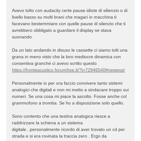
Avevo tolto con audacity certe pause idiote di silienzio o di
livello basso su molti brani che magari in macchina ti
facevano bestemmiare con quelle pause di silenzio che ti
avrebbero obbligato a guardare il display se stava
suonando.
Da un lato andando in disuso le cassette ci siamo tolti una
grana in meno visto che la loro mediocre dinamica con
consentiva granchè ci avevo scritto questo.
https://fronteacustico.forumfree.it/?t=72946540#newpost
Personalmente io per ora faccio convivere tanto sistemi
analogici che digitali e non mi metto a sindacare troppo sui
numeri. Se una cosa mi piace la ascolto. Fosse anche col
grammofono a tromba. Se ho a disposizione solo quello.
Sono contento che una testina analogica riesce a
raddrizzare la schiena a un sistema
digitale...personalmente ricordo di aver trovato un cd per
strada e si era rovinata la traccia zero . Ergo da