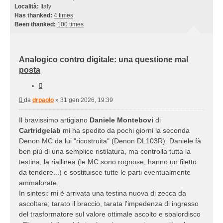
Località:
Italy
Has thanked:
4 times
Been thanked:
100 times
Analogico contro digitale: una questione mal
posta
Cita
Messaggio
da
drpaolo
»
31 gen 2026, 19:39
Il bravissimo artigiano
Daniele Montebovi
di
Cartridgelab
mi ha spedito da pochi giorni la seconda
Denon MC da lui "ricostruita" (Denon DL103R). Daniele fà
ben più di una semplice ristilatura, ma controlla tutta la
testina, la riallinea (le MC sono rognose, hanno un filetto
da tendere...) e sostituisce tutte le parti eventualmente
ammalorate.
In sintesi: mi è arrivata una testina nuova di zecca da
ascoltare; tarato il braccio, tarata l'impedenza di ingresso
del trasformatore sul valore ottimale ascolto e sbalordisco