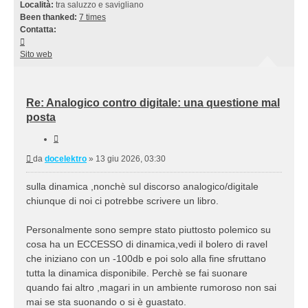
Località:
tra saluzzo e savigliano
Been thanked:
7 times
Contatta:
Contatta
docelektro
Sito web
Re: Analogico contro digitale: una questione mal
posta
Cita
Messaggio
da
docelektro
»
13 giu 2026, 03:30
sulla dinamica ,nonchè sul discorso analogico/digitale
chiunque di noi ci potrebbe scrivere un libro.
Personalmente sono sempre stato piuttosto polemico su
cosa ha un ECCESSO di dinamica,vedi il bolero di ravel
che iniziano con un -100db e poi solo alla fine sfruttano
tutta la dinamica disponibile. Perchè se fai suonare
quando fai altro ,magari in un ambiente rumoroso non sai
mai se sta suonando o si è guastato.