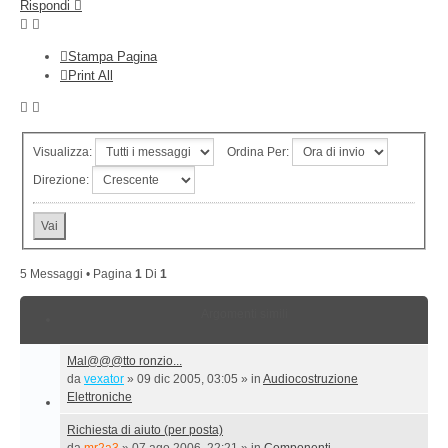
Rispondi
Stampa Pagina
Print All
Visualizza:
Ordina Per:
Direzione:
5 Messaggi • Pagina
1
Di
1
Argomenti simili
Mal@@@tto ronzio...
da
vexator
»
09 dic 2005, 03:05
» in
Audiocostruzione
Elettroniche
Richiesta di aiuto (per posta)
da
mr2a3
»
07 ago 2006, 22:21
» in
Componenti