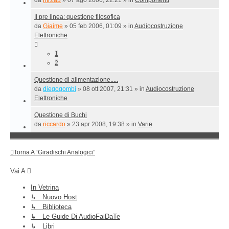
Il pre linea: questione filosofica
da
Giaime
»
05 feb 2006, 01:09
» in
Audiocostruzione
Elettroniche
1
2
Questione di alimentazione.....
da
diegogombi
»
08 ott 2007, 21:31
» in
Audiocostruzione
Elettroniche
Questione di Buchi
da
riccardo
»
23 apr 2008, 19:38
» in
Varie
Torna A “Giradischi Analogici”
Vai A
In Vetrina
↳ Nuovo Host
↳ Biblioteca
↳ Le Guide Di AudioFaiDaTe
↳ Libri