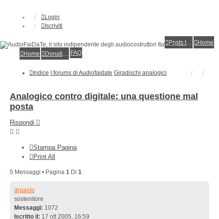
Login
Iscriviti
Posts toplist
Home
FAQ
Home
Donations
Indice
I forums di Audiofaidate
Giradischi analogici
Analogico contro digitale: una questione mal
posta
Rispondi
Stampa Pagina
Print All
5 Messaggi • Pagina
1
Di
1
drpaolo
sostenitore
Messaggi:
1072
Iscritto il:
17 ott 2005, 16:59