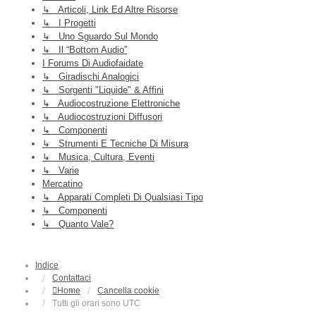
↳ Articoli, Link Ed Altre Risorse
↳ I Progetti
↳ Uno Sguardo Sul Mondo
↳ Il “Bottom Audio”
I Forums Di Audiofaidate
↳ Giradischi Analogici
↳ Sorgenti "liquide" & Affini
↳ Audiocostruzione Elettroniche
↳ Audiocostruzioni Diffusori
↳ Componenti
↳ Strumenti E Tecniche Di Misura
↳ Musica, Cultura, Eventi
↳ Varie
Mercatino
↳ Apparati Completi Di Qualsiasi Tipo
↳ Componenti
↳ Quanto Vale?
Indice
Contattaci
Home
Cancella cookie
Tutti gli orari sono
UTC