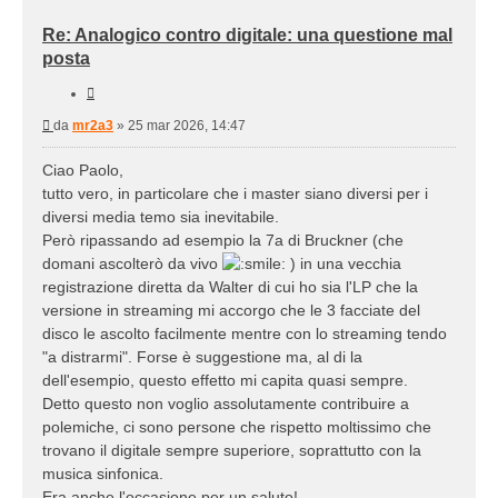
Re: Analogico contro digitale: una questione mal
posta
Cita
Messaggio
da
mr2a3
»
25 mar 2026, 14:47
Ciao Paolo,
tutto vero, in particolare che i master siano diversi per i
diversi media temo sia inevitabile.
Però ripassando ad esempio la 7a di Bruckner (che
domani ascolterò da vivo
) in una vecchia
registrazione diretta da Walter di cui ho sia l'LP che la
versione in streaming mi accorgo che le 3 facciate del
disco le ascolto facilmente mentre con lo streaming tendo
"a distrarmi". Forse è suggestione ma, al di la
dell'esempio, questo effetto mi capita quasi sempre.
Detto questo non voglio assolutamente contribuire a
polemiche, ci sono persone che rispetto moltissimo che
trovano il digitale sempre superiore, soprattutto con la
musica sinfonica.
Era anche l'occasione per un saluto!