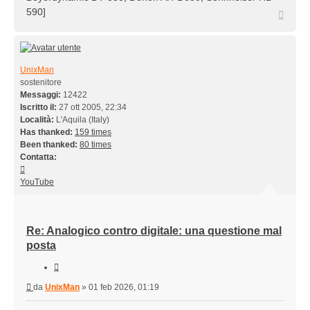
590]
Top
UnixMan
sostenitore
Messaggi:
12422
Iscritto il:
27 ott 2005, 22:34
Località:
L'Aquila (Italy)
Has thanked:
159 times
Been thanked:
80 times
Contatta:
Contatta
UnixMan
YouTube
Re: Analogico contro digitale: una questione mal
posta
Cita
Messaggio
da
UnixMan
»
01 feb 2026, 01:19