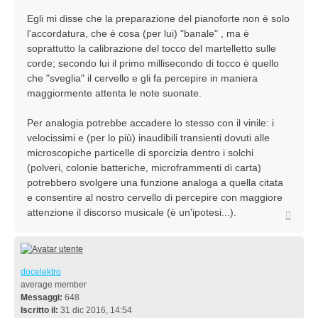
Egli mi disse che la preparazione del pianoforte non è solo
l'accordatura, che è cosa (per lui) "banale" , ma è
soprattutto la calibrazione del tocco del martelletto sulle
corde; secondo lui il primo millisecondo di tocco è quello
che "sveglia" il cervello e gli fa percepire in maniera
maggiormente attenta le note suonate.
Per analogia potrebbe accadere lo stesso con il vinile: i
velocissimi e (per lo più) inaudibili transienti dovuti alle
microscopiche particelle di sporcizia dentro i solchi
(polveri, colonie batteriche, microframmenti di carta)
potrebbero svolgere una funzione analoga a quella citata
e consentire al nostro cervello di percepire con maggiore
attenzione il discorso musicale (è un'ipotesi...).
Top
docelektro
average member
Messaggi:
648
Iscritto il:
31 dic 2016, 14:54