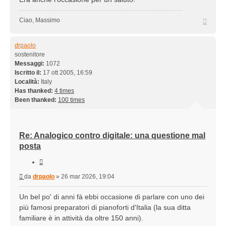
Top
Ciao, Massimo
drpaolo
sostenitore
Messaggi:
1072
Iscritto il:
17 ott 2005, 16:59
Località:
Italy
Has thanked:
4 times
Been thanked:
100 times
Re: Analogico contro digitale: una questione mal
posta
Cita
Messaggio
da
drpaolo
»
26 mar 2026, 19:04
Un bel po' di anni fà ebbi occasione di parlare con uno dei
più famosi preparatori di pianoforti d'Italia (la sua ditta
familiare è in attività da oltre 150 anni).