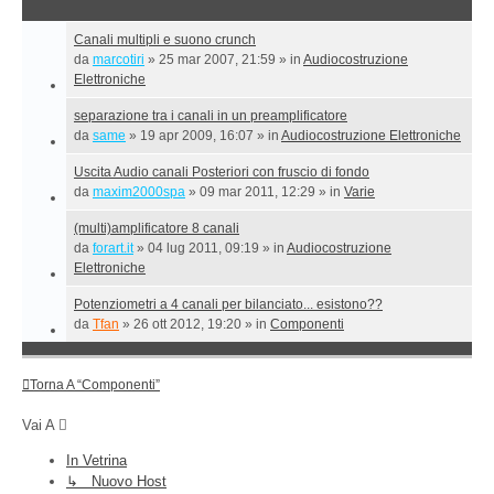
Canali multipli e suono crunch
da
marcotiri
»
25 mar 2007, 21:59
» in
Audiocostruzione
Elettroniche
separazione tra i canali in un preamplificatore
da
same
»
19 apr 2009, 16:07
» in
Audiocostruzione Elettroniche
Uscita Audio canali Posteriori con fruscio di fondo
da
maxim2000spa
»
09 mar 2011, 12:29
» in
Varie
(multi)amplificatore 8 canali
da
forart.it
»
04 lug 2011, 09:19
» in
Audiocostruzione
Elettroniche
Potenziometri a 4 canali per bilanciato... esistono??
da
Tfan
»
26 ott 2012, 19:20
» in
Componenti
Torna A “Componenti”
Vai A
In Vetrina
↳ Nuovo Host