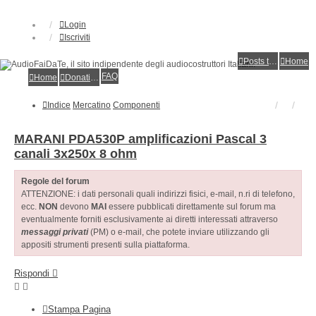
Login
Iscriviti
Posts toplist
Home
FAQ
Home
Donations
Indice
Mercatino
Componenti
MARANI PDA530P amplificazioni Pascal 3
canali 3x250x 8 ohm
Regole del forum
ATTENZIONE: i dati personali quali indirizzi fisici, e-mail, n.ri di telefono,
ecc.
NON
devono
MAI
essere pubblicati direttamente sul forum ma
eventualmente forniti esclusivamente ai diretti interessati attraverso
messaggi privati
(PM) o e-mail, che potete inviare utilizzando gli
appositi strumenti presenti sulla piattaforma.
Rispondi
Stampa Pagina