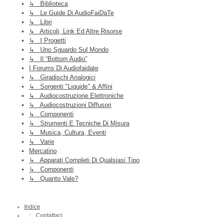
↳ Biblioteca
↳ Le Guide Di AudioFaiDaTe
↳ Libri
↳ Articoli, Link Ed Altre Risorse
↳ I Progetti
↳ Uno Sguardo Sul Mondo
↳ Il “Bottom Audio”
I Forums Di Audiofaidate
↳ Giradischi Analogici
↳ Sorgenti "liquide" & Affini
↳ Audiocostruzione Elettroniche
↳ Audiocostruzioni Diffusori
↳ Componenti
↳ Strumenti E Tecniche Di Misura
↳ Musica, Cultura, Eventi
↳ Varie
Mercatino
↳ Apparati Completi Di Qualsiasi Tipo
↳ Componenti
↳ Quanto Vale?
Indice
Contattaci