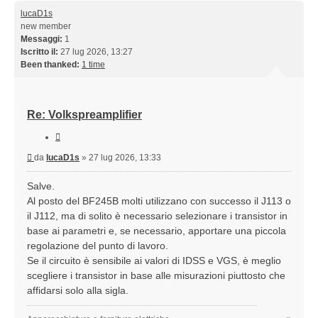
lucaD1s
new member
Messaggi:
1
Iscritto il:
27 lug 2026, 13:27
Been thanked:
1 time
Re: Volkspreamplifier
Cita
Messaggio
da
lucaD1s
»
27 lug 2026, 13:33
Salve.
Al posto del BF245B molti utilizzano con successo il J113 o
il J112, ma di solito è necessario selezionare i transistor in
base ai parametri e, se necessario, apportare una piccola
regolazione del punto di lavoro.
Se il circuito è sensibile ai valori di IDSS e VGS, è meglio
scegliere i transistor in base alle misurazioni piuttosto che
affidarsi solo alla sigla.