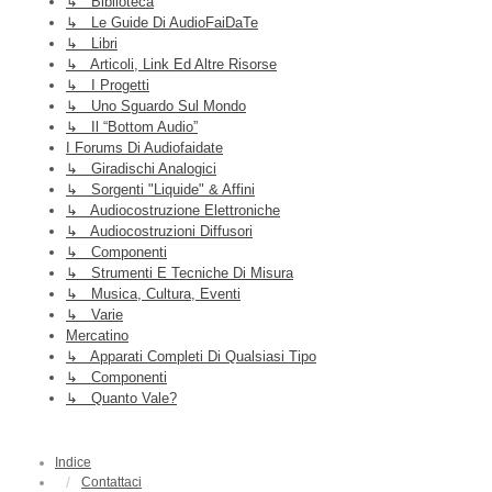
↳ Biblioteca
↳ Le Guide Di AudioFaiDaTe
↳ Libri
↳ Articoli, Link Ed Altre Risorse
↳ I Progetti
↳ Uno Sguardo Sul Mondo
↳ Il “Bottom Audio”
I Forums Di Audiofaidate
↳ Giradischi Analogici
↳ Sorgenti "liquide" & Affini
↳ Audiocostruzione Elettroniche
↳ Audiocostruzioni Diffusori
↳ Componenti
↳ Strumenti E Tecniche Di Misura
↳ Musica, Cultura, Eventi
↳ Varie
Mercatino
↳ Apparati Completi Di Qualsiasi Tipo
↳ Componenti
↳ Quanto Vale?
Indice
Contattaci