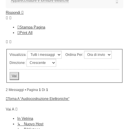
Top
Apparecchiature e forniture elettriche
Rispondi
Stampa Pagina
Print All
Visualizza:
Ordina Per:
Direzione:
2 Messaggi • Pagina
1
Di
1
Torna A “Audiocostruzione Elettroniche”
Vai A
In Vetrina
↳ Nuovo Host