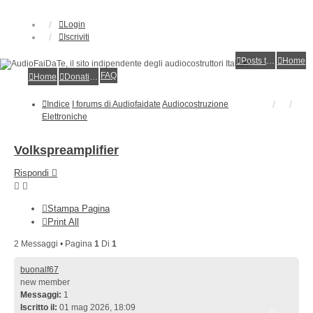
Login
Iscriviti
Posts toplist
Home
FAQ
Home
Donations
Indice
I forums di Audiofaidate
Audiocostruzione
Elettroniche
Volkspreamplifier
Rispondi
Stampa Pagina
Print All
2 Messaggi • Pagina
1
Di
1
buonalf67
new member
Messaggi:
1
Iscritto il:
01 mag 2026, 18:09