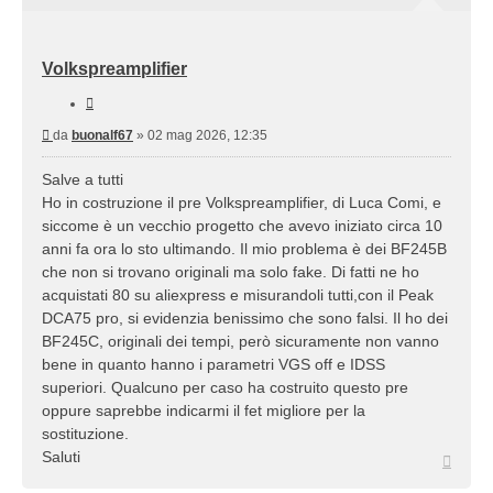
Volkspreamplifier
Cita
Messaggio
da
buonalf67
»
02 mag 2026, 12:35
Salve a tutti
Ho in costruzione il pre Volkspreamplifier, di Luca Comi, e
siccome è un vecchio progetto che avevo iniziato circa 10
anni fa ora lo sto ultimando. Il mio problema è dei BF245B
che non si trovano originali ma solo fake. Di fatti ne ho
acquistati 80 su aliexpress e misurandoli tutti,con il Peak
DCA75 pro, si evidenzia benissimo che sono falsi. Il ho dei
BF245C, originali dei tempi, però sicuramente non vanno
bene in quanto hanno i parametri VGS off e IDSS
superiori. Qualcuno per caso ha costruito questo pre
oppure saprebbe indicarmi il fet migliore per la
sostituzione.
Saluti
Top