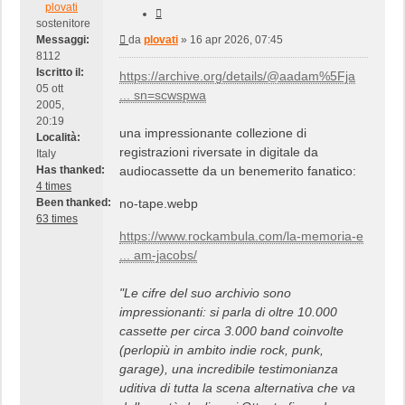
plovati
Cita
sostenitore
Messaggio
Messaggi:
da
plovati
»
16 apr 2026, 07:45
8112
Iscritto il:
https://archive.org/details/@aadam%5Fja
05 ott
... sn=scwspwa
2005,
20:19
una impressionante collezione di
Località:
registrazioni riversate in digitale da
Italy
Has thanked:
audiocassette da un benemerito fanatico:
4 times
Been thanked:
no-tape.webp
63 times
https://www.rockambula.com/la-memoria-e
... am-jacobs/
"Le cifre del suo archivio sono
impressionanti: si parla di oltre 10.000
cassette per circa 3.000 band coinvolte
(perlopiù in ambito indie rock, punk,
garage), una incredibile testimonianza
uditiva di tutta la scena alternativa che va