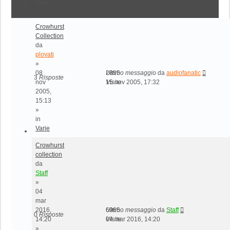
simili
Crowhurst
Collection
da
plovati
»
08
2895
Ultimo messaggio
da
audiofanatic
3
Risposte
nov
Visite
15 nov 2005, 17:32
2005,
15:13
»
in
Varie
Crowhurst
collection
da
Staff
»
04
mar
2016,
6965
Ultimo messaggio
da
Staff
0
Risposte
14:20
Visite
04 mar 2016, 14:20
»