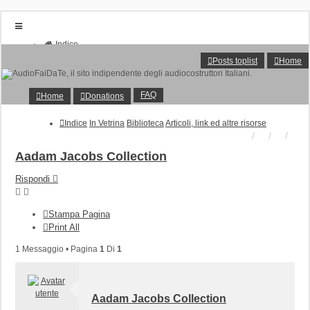
Indice
Home
Posts toplist
Home
Donations
FAQ
Posts toplist
FAQ
Home
Donations
Home
Login
Indice
In Vetrina
Biblioteca
Articoli, link ed altre risorse
Iscriviti
Aadam Jacobs Collection
Rispondi
Stampa Pagina
Print All
1 Messaggio • Pagina
1
Di
1
Aadam Jacobs Collection