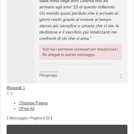
dalla metà degli anni Ottanta fino ad
arrivare agli anni ‘10 di questo millennio.
Un mondo quasi perduto che è arrivato ai
giorni nostri grazie al motore al tempo
stesso più semplice e umano che ci sia: la
dedizione e il sacrificio più totalizzanti nei
confronti di ciò che si ama."
Non hai i permessi necessari per visualizzare i
file allegati in questo messaggio.
_________
Top
Piergiorgio
Rispondi
Stampa Pagina
Print All
1 Messaggio • Pagina
1
Di
1
Argomenti
Risposte
Visite
Ultimo messaggio