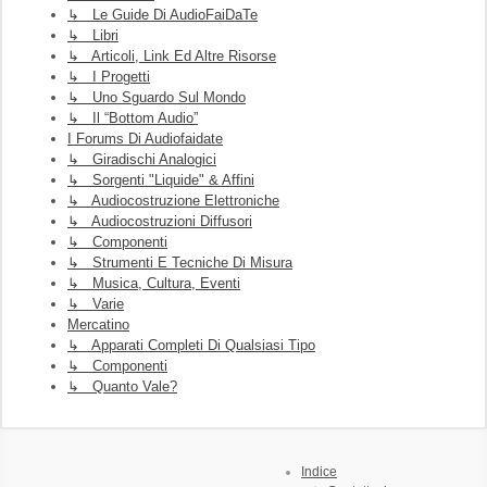
↳ Le Guide Di AudioFaiDaTe
↳ Libri
↳ Articoli, Link Ed Altre Risorse
↳ I Progetti
↳ Uno Sguardo Sul Mondo
↳ Il “Bottom Audio”
I Forums Di Audiofaidate
↳ Giradischi Analogici
↳ Sorgenti "liquide" & Affini
↳ Audiocostruzione Elettroniche
↳ Audiocostruzioni Diffusori
↳ Componenti
↳ Strumenti E Tecniche Di Misura
↳ Musica, Cultura, Eventi
↳ Varie
Mercatino
↳ Apparati Completi Di Qualsiasi Tipo
↳ Componenti
↳ Quanto Vale?
Indice