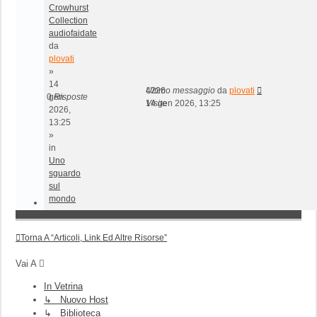
Crowhurst
Collection
audiofaidate
da
plovati
»
14
4226
Ultimo messaggio
da
plovati
0
gen
Risposte
Visite
14 gen 2026, 13:25
2026,
13:25
»
in
Uno
sguardo
sul
mondo
Torna A “Articoli, Link Ed Altre Risorse”
Vai A
In Vetrina
↳ Nuovo Host
↳ Biblioteca