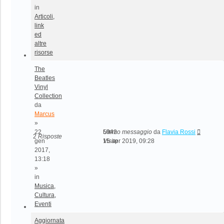
in
Articoli,
link
ed
altre
risorse
The
Beatles
Vinyl
Collection
da
Marcus
»
22
5942
Ultimo messaggio
da
Flavia Rossi
2
Risposte
gen
Visite
15 apr 2019, 09:28
2017,
13:18
»
in
Musica,
Cultura,
Eventi
Aggiornata