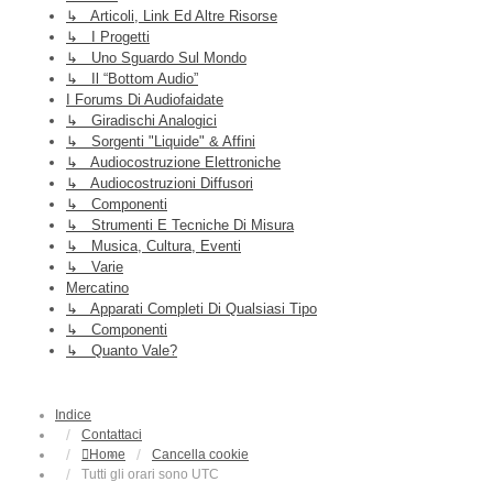
↳ Articoli, Link Ed Altre Risorse
↳ I Progetti
↳ Uno Sguardo Sul Mondo
↳ Il “Bottom Audio”
I Forums Di Audiofaidate
↳ Giradischi Analogici
↳ Sorgenti "liquide" & Affini
↳ Audiocostruzione Elettroniche
↳ Audiocostruzioni Diffusori
↳ Componenti
↳ Strumenti E Tecniche Di Misura
↳ Musica, Cultura, Eventi
↳ Varie
Mercatino
↳ Apparati Completi Di Qualsiasi Tipo
↳ Componenti
↳ Quanto Vale?
Indice
Contattaci
Home
Cancella cookie
Tutti gli orari sono
UTC