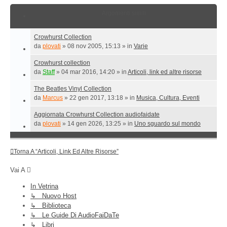
Argomenti simili
Crowhurst Collection
da
plovati
»
08 nov 2005, 15:13
» in
Varie
Crowhurst collection
da
Staff
»
04 mar 2016, 14:20
» in
Articoli, link ed altre risorse
The Beatles Vinyl Collection
da
Marcus
»
22 gen 2017, 13:18
» in
Musica, Cultura, Eventi
Aggiornata Crowhurst Collection audiofaidate
da
plovati
»
14 gen 2026, 13:25
» in
Uno sguardo sul mondo
Torna A “Articoli, Link Ed Altre Risorse”
Vai A
In Vetrina
↳ Nuovo Host
↳ Biblioteca
↳ Le Guide Di AudioFaiDaTe
↳ Libri