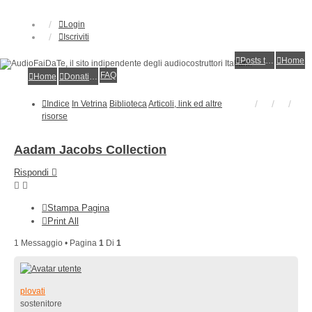
Login
Iscriviti
Posts toplist
Home
FAQ
Home
Donations
Indice
In Vetrina
Biblioteca
Articoli, link ed altre
risorse
Aadam Jacobs Collection
Rispondi
Stampa Pagina
Print All
1 Messaggio • Pagina
1
Di
1
plovati
sostenitore