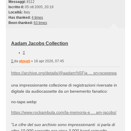
Messaggi:
8112
Iscritto il:
05 ott 2005, 20:19
Località:
Italy
Has thanked:
4 times
Been thanked:
63 times
Aadam Jacobs Collection
Cita
Messaggio
da
plovati
»
16 apr 2026, 07:45
https://archive.org/details/@aadam%5Fja ... sn=scwspwa
una impressionante collezione di registrazioni riversate in
digitale da audiocassette da un benemerito fanatico:
no-tape.webp
https://www.rockambula.com/la-memoria-e ... am-jacobs/
"Le cifre del suo archivio sono impressionanti: si parla di
oltre 10.000 cassette per circa 3.000 band coinvolte