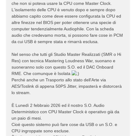
che non si poteva usare la CPU come Master Clock.
L'isolamento delle CPU è venuto dopo e sempre dopo
abbiamo capito come deve essere configurata la CPU ed
altre finezze nel BIOS per poter ottenere una specie di
computer tendenzialmente Audiophile. Con la scheda
audio che credevamo morta, si possono fare cose in PCM
da cui USB è sempre stata e rimarrà esclusa.
Nel senso che tutti gli Studio Master Realizzati (SMR o Hi
Res) con tecnica Mastering Loudness War, suonano e
suoneranno solo con questo S.O. ed il DAC Onboard
RME. Che comunque è Isolata
Perché anche un Trasporto allo stato dell'Arte via
AES/Toslink di appena 50PS Jitter, impasterà e distorcerà
lo stream.
È Lunedì 2 febbraio 2026 ed il nostro S.O. Audio
Deterministico con CPU Master Clock è operativo già da
un paio di mesi.
Cioè questo sistemo può fare cose da USB o un S.O. e
CPU ingroppate sono escluse.