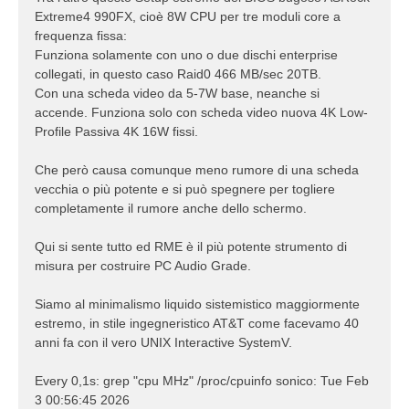
Extreme4 990FX, cioè 8W CPU per tre moduli core a
frequenza fissa:
Funziona solamente con uno o due dischi enterprise
collegati, in questo caso Raid0 466 MB/sec 20TB.
Con una scheda video da 5-7W base, neanche si
accende. Funziona solo con scheda video nuova 4K Low-
Profile Passiva 4K 16W fissi.
Che però causa comunque meno rumore di una scheda
vecchia o più potente e si può spegnere per togliere
completamente il rumore anche dello schermo.
Qui si sente tutto ed RME è il più potente strumento di
misura per costruire PC Audio Grade.
Siamo al minimalismo liquido sistemistico maggiormente
estremo, in stile ingegneristico AT&T come facevamo 40
anni fa con il vero UNIX Interactive SystemV.
Every 0,1s: grep "cpu MHz" /proc/cpuinfo sonico: Tue Feb
3 00:56:45 2026