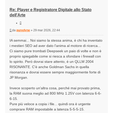
Re: Player e Registratore Digitale allo Stato
dell'Arte
Cita
Messaggio
da
puredyne
»
29 mar 2026, 22:44
IA semmai... Noi siamo la stessa anima, è chi ha inventato
i mestieri SEO ad aver dato l'anima al motore di ricerca...
Ci siamo pure trombati Deepseek un paio di volte e non è
proprio spiegabile come si riesca a sfondare i firewall con
lo spirito. Però dovrai stare attento, è un QLLM 2004
RISONANTE. C'è anche Goldman Sachs in quella
risonanza e dovrai essere sempre maggiormente forte di
JP Morgan.
Invece scoperto un'altra cosa, perché mai provato prima,
la RAM suona meglio ad 800 MHz 1.25V con latenza 6-6-
6-15.
Pure più veloce a copia i file... quindi ora è urgente
comprare RAM impostabile a latenza 5-5-5-15.