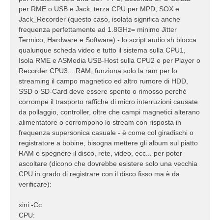
per RME o USB e Jack, terza CPU per MPD, SOX e
Jack_Recorder (questo caso, isolata significa anche
frequenza perfettamente ad 1.8GHz= minimo Jitter
Termico, Hardware e Software) - lo script audio.sh blocca
qualunque scheda video e tutto il sistema sulla CPU1,
Isola RME e ASMedia USB-Host sulla CPU2 e per Player o
Recorder CPU3... RAM, funziona solo la ram per lo
streaming il campo magnetico ed altro rumore di HDD,
SSD o SD-Card deve essere spento o rimosso perché
corrompe il trasporto raffiche di micro interruzioni causate
da pollaggio, controller, oltre che campi magnetici alterano
alimentatore o corrompono lo stream con risposta in
frequenza supersonica casuale - è come col giradischi o
registratore a bobine, bisogna mettere gli album sul piatto
RAM e spegnere il disco, rete, video, ecc... per poter
ascoltare (dicono che dovrebbe esistere solo una vecchia
CPU in grado di registrare con il disco fisso ma è da
verificare):
xini -Cc
CPU: