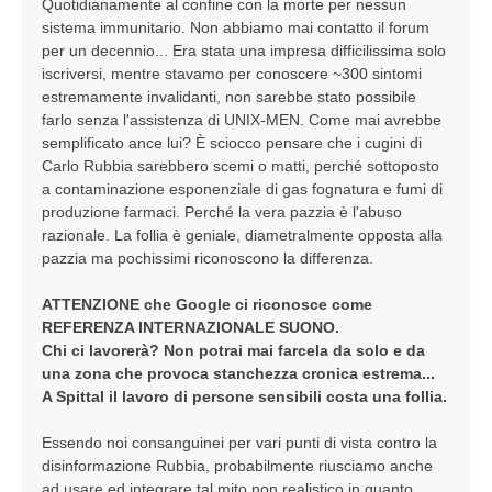
Quotidianamente al confine con la morte per nessun
sistema immunitario. Non abbiamo mai contatto il forum
per un decennio... Era stata una impresa difficilissima solo
iscriversi, mentre stavamo per conoscere ~300 sintomi
estremamente invalidanti, non sarebbe stato possibile
farlo senza l'assistenza di UNIX-MEN. Come mai avrebbe
semplificato ance lui? È sciocco pensare che i cugini di
Carlo Rubbia sarebbero scemi o matti, perché sottoposto
a contaminazione esponenziale di gas fognatura e fumi di
produzione farmaci. Perché la vera pazzia è l'abuso
razionale. La follia è geniale, diametralmente opposta alla
pazzia ma pochissimi riconoscono la differenza.
ATTENZIONE che Google ci riconosce come
REFERENZA INTERNAZIONALE SUONO.
Chi ci lavorerà? Non potrai mai farcela da solo e da
una zona che provoca stanchezza cronica estrema...
A Spittal il lavoro di persone sensibili costa una follia.
Essendo noi consanguinei per vari punti di vista contro la
disinformazione Rubbia, probabilmente riusciamo anche
ad usare ed integrare tal mito non realistico in quanto