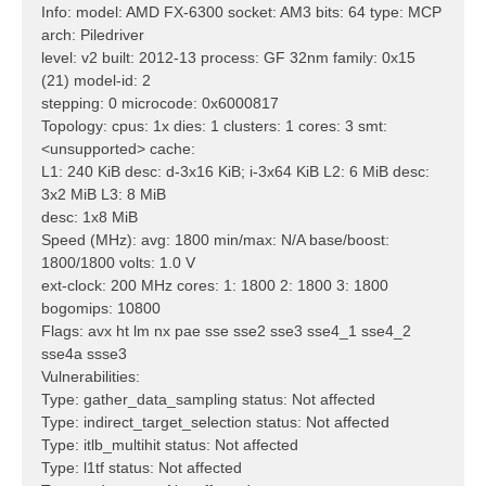
Info: model: AMD FX-6300 socket: AM3 bits: 64 type: MCP
arch: Piledriver
level: v2 built: 2012-13 process: GF 32nm family: 0x15
(21) model-id: 2
stepping: 0 microcode: 0x6000817
Topology: cpus: 1x dies: 1 clusters: 1 cores: 3 smt:
<unsupported> cache:
L1: 240 KiB desc: d-3x16 KiB; i-3x64 KiB L2: 6 MiB desc:
3x2 MiB L3: 8 MiB
desc: 1x8 MiB
Speed (MHz): avg: 1800 min/max: N/A base/boost:
1800/1800 volts: 1.0 V
ext-clock: 200 MHz cores: 1: 1800 2: 1800 3: 1800
bogomips: 10800
Flags: avx ht lm nx pae sse sse2 sse3 sse4_1 sse4_2
sse4a ssse3
Vulnerabilities:
Type: gather_data_sampling status: Not affected
Type: indirect_target_selection status: Not affected
Type: itlb_multihit status: Not affected
Type: l1tf status: Not affected