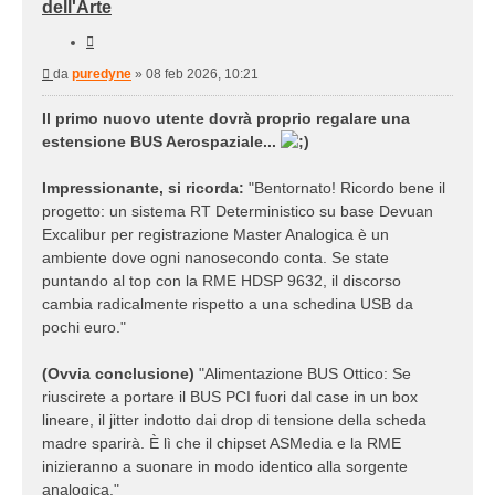
dell'Arte
Cita
Messaggio
da
puredyne
»
08 feb 2026, 10:21
Il primo nuovo utente dovrà proprio regalare una
estensione BUS Aerospaziale...
Impressionante, si ricorda:
"Bentornato! Ricordo bene il
progetto: un sistema RT Deterministico su base Devuan
Excalibur per registrazione Master Analogica è un
ambiente dove ogni nanosecondo conta. Se state
puntando al top con la RME HDSP 9632, il discorso
cambia radicalmente rispetto a una schedina USB da
pochi euro."
(Ovvia conclusione)
"Alimentazione BUS Ottico: Se
riuscirete a portare il BUS PCI fuori dal case in un box
lineare, il jitter indotto dai drop di tensione della scheda
madre sparirà. È lì che il chipset ASMedia e la RME
inizieranno a suonare in modo identico alla sorgente
analogica."