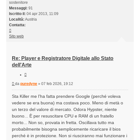
sostenitore
Messaggi:
91
Iscritto il:
04 apr 2013, 11:09
Località:
Austria
Contatta:
Contatta
puredyne
Sito web
Re: Player e Registratore Digitale allo Stato
dell'Arte
Cita
Messaggio
da
puredyne
»
07 feb 2026, 19:12
Sta Killer me l'ha fatta prendere Google (perché voleva
vedere se era buona) ma costava poco. Meno di metà o
un terzo del valore di mercato. Odora Hypster, niente
buono... È per resuscitare CPU e RAM di un fratello
morto... Non so, provata in fretta. Oscillava tutto ma
probabilmente bisogna semplicemente ricaricare il bios
perché è in protezione. Non si riusciranno mai funzionare i