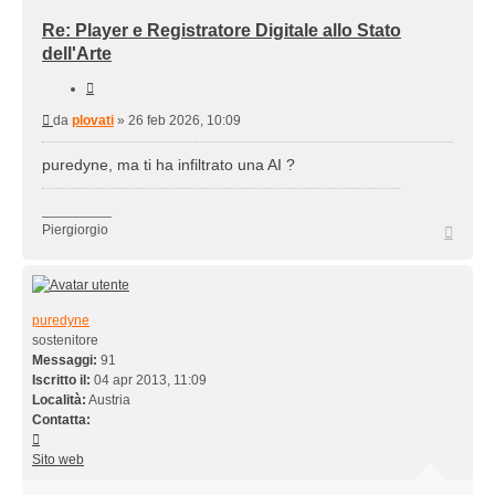
Re: Player e Registratore Digitale allo Stato
dell'Arte
Cita
Messaggio
da
plovati
»
26 feb 2026, 10:09
puredyne, ma ti ha infiltrato una AI ?
_________
Top
Piergiorgio
puredyne
sostenitore
Messaggi:
91
Iscritto il:
04 apr 2013, 11:09
Località:
Austria
Contatta:
Contatta
puredyne
Sito web