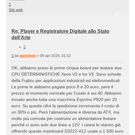
Contatta
puredyne
Sito web
Re: Player e Registratore Digitale allo Stato
dell'Arte
Cita
Messaggio
da
puredyne
»
08 apr 2026, 01:32
OK, abbiamo preso le prime cinque board per testare due
CPU DETERMINISTICHE Xeon V2 e tre V3. Sono schede
della Fujitzu per applicazioni industriali ed elettromedicali.
Le prime le abbiamo pagate poco 8 e 20 euro, però il
prezzo al momento normale per l'usato è sui 40. Abbiamo
trovato anche tutta una macchina
Esprimo P920
per 20
euro. Su queste cifre la spedizione incrementa il costo di
un 30% o più. Però l'alimentazione è diversa da ATX, ma
molto più comoda per costruire un alimentatore lineare
perché ci sono solo due linee a 12V. I cinesi le stanno già
offrendo queste mainboard D3222-A12 usate a 1.500 euro