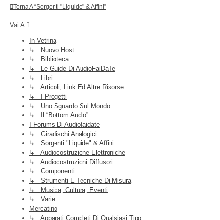
Torna A “Sorgenti "liquide" & Affini”
Vai A
In Vetrina
↳ Nuovo Host
↳ Biblioteca
↳ Le Guide Di AudioFaiDaTe
↳ Libri
↳ Articoli, Link Ed Altre Risorse
↳ I Progetti
↳ Uno Sguardo Sul Mondo
↳ Il “Bottom Audio”
I Forums Di Audiofaidate
↳ Giradischi Analogici
↳ Sorgenti "liquide" & Affini
↳ Audiocostruzione Elettroniche
↳ Audiocostruzioni Diffusori
↳ Componenti
↳ Strumenti E Tecniche Di Misura
↳ Musica, Cultura, Eventi
↳ Varie
Mercatino
↳ Apparati Completi Di Qualsiasi Tipo