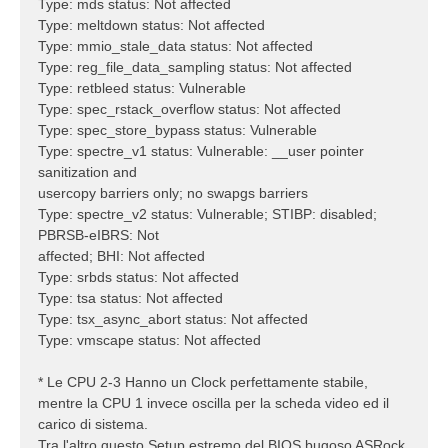
Type: mds status: Not affected
Type: meltdown status: Not affected
Type: mmio_stale_data status: Not affected
Type: reg_file_data_sampling status: Not affected
Type: retbleed status: Vulnerable
Type: spec_rstack_overflow status: Not affected
Type: spec_store_bypass status: Vulnerable
Type: spectre_v1 status: Vulnerable: __user pointer
sanitization and
usercopy barriers only; no swapgs barriers
Type: spectre_v2 status: Vulnerable; STIBP: disabled;
PBRSB-eIBRS: Not
affected; BHI: Not affected
Type: srbds status: Not affected
Type: tsa status: Not affected
Type: tsx_async_abort status: Not affected
Type: vmscape status: Not affected
* Le CPU 2-3 Hanno un Clock perfettamente stabile,
mentre la CPU 1 invece oscilla per la scheda video ed il
carico di sistema.
Tra l'altro questo Setup estremo del BIOS bugoso ASRock