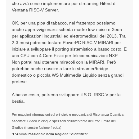
che avrà senso implementare per streaming HiEnd è
Ventana RISC-V Server.
OK, per una pipa di tabacco, nel frattempo possiamo
anche approvvigionarci scheda madre low-noise e Xeon
per applicazioni industriali ed elettromedicali del 2013. Tra
2-3 mesi potremo testare PowerPC RISC-V MIRARI per
iniziare a sviluppare il porting sistemistico a basso costo. È
una CPU con 4 Core Fisici per telecomunicazioni NXP.
Non potrai mai ottenere miracoli con la MIRARI. Però
potrebbe anche riuscire a fare lo streamer/bridge
domestico o piccola WS Multimedia Liquido senza grandi
pretese.
A basso costo, potremo sviluppare il S.O. RISC-V per la
bestia.
Per maggiori informazioni sul principio e meccanica di Risonanza Quantica,
ascoltare il video in cinque spezzoni dell'intervento del Prof. Emilio del
Giudice (maestro fusione fredda):
"
L'Anima Passionale nella Ragione Scientifica
".