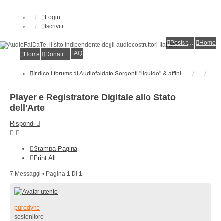
Login
Iscriviti
Posts toplist
Home
FAQ
Home
Donations
Indice
I forums di Audiofaidate
Sorgenti "liquide" & affini
Player e Registratore Digitale allo Stato
dell'Arte
Rispondi
Stampa Pagina
Print All
7 Messaggi • Pagina
1
Di
1
puredyne
sostenitore