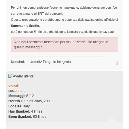
Per chi non comprendesse l'accento napoletano, abbiamo generato con IA e
corretto a mano gli SRT dei sottotitoli.
Questa presentazione sarebbe anche superata dalla pagina online ufficiale di
Supersonic Studio
,
però comunque Emilio dice che bisogna lasciare traccia di tutte le cazzate.
Non hai i permessi necessari per visualizzare i file allegati in
questo messaggio.
Top
Konstruktor UomoIA Progetto Integrato
plovati
sostenitore
Messaggi:
8112
Iscritto il:
05 ott 2005, 20:19
Località:
Italy
Has thanked:
4 times
Been thanked:
63 times