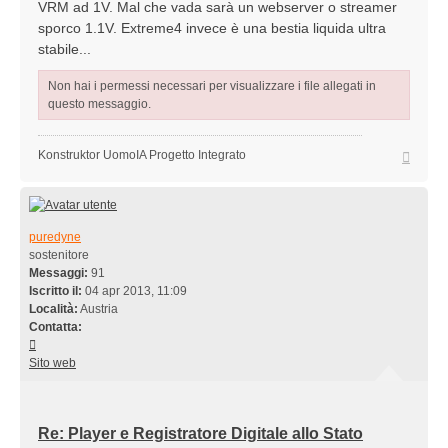
VRM ad 1V. Mal che vada sarà un webserver o streamer
sporco 1.1V. Extreme4 invece è una bestia liquida ultra
stabile...
Non hai i permessi necessari per visualizzare i file allegati in
questo messaggio.
Top
Konstruktor UomoIA Progetto Integrato
puredyne
sostenitore
Messaggi:
91
Iscritto il:
04 apr 2013, 11:09
Località:
Austria
Contatta:
Contatta
puredyne
Sito web
Re: Player e Registratore Digitale allo Stato