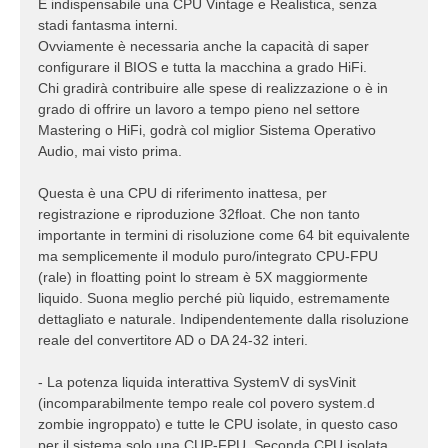
È indispensabile una CPU Vintage e Realistica, senza
stadi fantasma interni.
Ovviamente è necessaria anche la capacità di saper
configurare il BIOS e tutta la macchina a grado HiFi.
Chi gradirà contribuire alle spese di realizzazione o è in
grado di offrire un lavoro a tempo pieno nel settore
Mastering o HiFi, godrà col miglior Sistema Operativo
Audio, mai visto prima.
Questa è una CPU di riferimento inattesa, per
registrazione e riproduzione 32float. Che non tanto
importante in termini di risoluzione come 64 bit equivalente
ma semplicemente il modulo puro/integrato CPU-FPU
(rale) in floatting point lo stream è 5X maggiormente
liquido. Suona meglio perché più liquido, estremamente
dettagliato e naturale. Indipendentemente dalla risoluzione
reale del convertitore AD o DA 24-32 interi.
- La potenza liquida interattiva SystemV di sysVinit
(incomparabilmente tempo reale col povero system.d
zombie ingroppato) e tutte le CPU isolate, in questo caso
per il sistema solo una CUP-FPU, Seconda CPU isolata