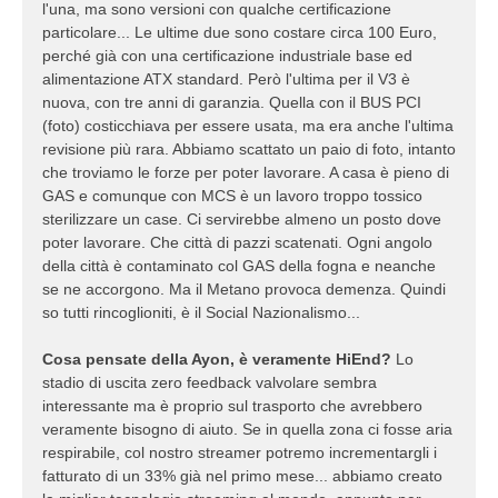
l'una, ma sono versioni con qualche certificazione
particolare... Le ultime due sono costare circa 100 Euro,
perché già con una certificazione industriale base ed
alimentazione ATX standard. Però l'ultima per il V3 è
nuova, con tre anni di garanzia. Quella con il BUS PCI
(foto) costicchiava per essere usata, ma era anche l'ultima
revisione più rara. Abbiamo scattato un paio di foto, intanto
che troviamo le forze per poter lavorare. A casa è pieno di
GAS e comunque con MCS è un lavoro troppo tossico
sterilizzare un case. Ci servirebbe almeno un posto dove
poter lavorare. Che città di pazzi scatenati. Ogni angolo
della città è contaminato col GAS della fogna e neanche
se ne accorgono. Ma il Metano provoca demenza. Quindi
so tutti rincoglioniti, è il Social Nazionalismo...
Cosa pensate della Ayon, è veramente HiEnd?
Lo
stadio di uscita zero feedback valvolare sembra
interessante ma è proprio sul trasporto che avrebbero
veramente bisogno di aiuto. Se in quella zona ci fosse aria
respirabile, col nostro streamer potremo incrementargli i
fatturato di un 33% già nel primo mese... abbiamo creato