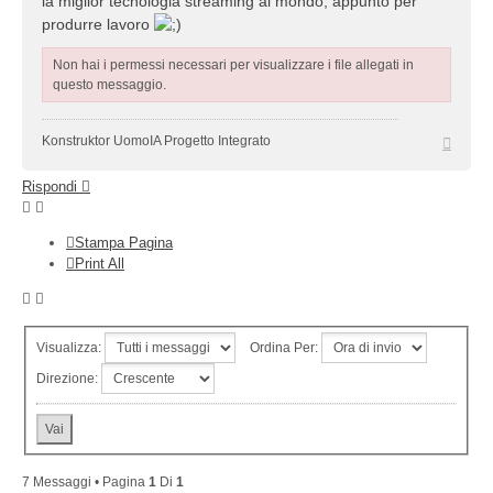
la miglior tecnologia streaming al mondo, appunto per
produrre lavoro
Non hai i permessi necessari per visualizzare i file allegati in
questo messaggio.
Top
Konstruktor UomoIA Progetto Integrato
Rispondi
Stampa Pagina
Print All
Visualizza:
Ordina Per:
Direzione:
7 Messaggi • Pagina
1
Di
1