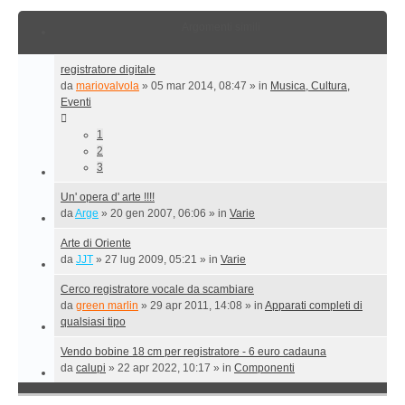
Argomenti simili
registratore digitale
da
mariovalvola
»
05 mar 2014, 08:47
» in
Musica, Cultura,
Eventi
1
2
3
Un' opera d' arte !!!!
da
Arge
»
20 gen 2007, 06:06
» in
Varie
Arte di Oriente
da
JJT
»
27 lug 2009, 05:21
» in
Varie
Cerco registratore vocale da scambiare
da
green marlin
»
29 apr 2011, 14:08
» in
Apparati completi di
qualsiasi tipo
Vendo bobine 18 cm per registratore - 6 euro cadauna
da
calupi
»
22 apr 2022, 10:17
» in
Componenti