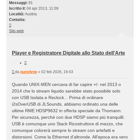
Messaggi:
91
Iscritto il:
04 apr 2013, 11:09
Località:
Austria
Contatta:
Contatta
puredyne
Sito web
Player e Registratore Digitale allo Stato dell'Arte
Cita
Messaggio
da
puredyne
»
02 feb 2026, 19:43
Quando UNIX-MEN cercava di far capire +/- nel 2013 o
2014 che lo stream liquido sarebbe stato possibile solo
con USB Isolata e Reclock... Prima di ordinare
i2sOverUSB di JLSounds, abbiamo ordinato una delle
ultime RME HDSP9632 in offerta speciale da Thomann.
Per sicurezza, perché con due HDSP siamo più tranquilli.
USB è comunque uno Stack Ricostruttore di mezzo, che
comunque colorerà sempre lo stream con artefatti e
distorsioni. Come la Ethernet d'altronde. All'epoca era vero