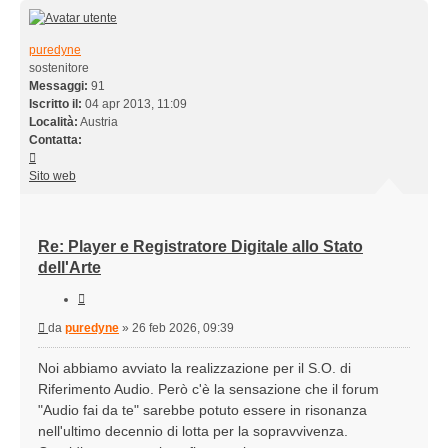
puredyne
sostenitore
Messaggi:
91
Iscritto il:
04 apr 2013, 11:09
Località:
Austria
Contatta:
Contatta
puredyne
Sito web
Re: Player e Registratore Digitale allo Stato
dell'Arte
Cita
Messaggio
da
puredyne
»
26 feb 2026, 09:39
Noi abbiamo avviato la realizzazione per il S.O. di
Riferimento Audio. Però c'è la sensazione che il forum
"Audio fai da te" sarebbe potuto essere in risonanza
nell'ultimo decennio di lotta per la sopravvivenza.