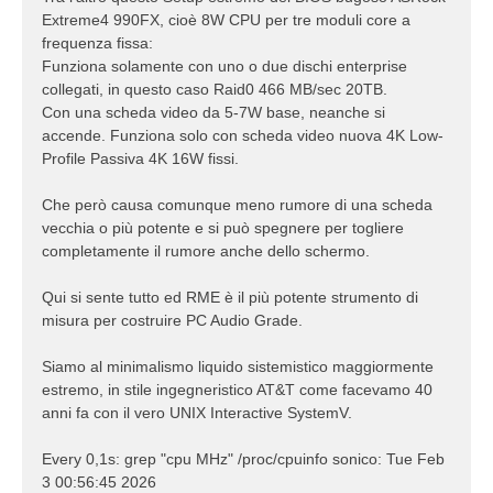
Extreme4 990FX, cioè 8W CPU per tre moduli core a
frequenza fissa:
Funziona solamente con uno o due dischi enterprise
collegati, in questo caso Raid0 466 MB/sec 20TB.
Con una scheda video da 5-7W base, neanche si
accende. Funziona solo con scheda video nuova 4K Low-
Profile Passiva 4K 16W fissi.
Che però causa comunque meno rumore di una scheda
vecchia o più potente e si può spegnere per togliere
completamente il rumore anche dello schermo.
Qui si sente tutto ed RME è il più potente strumento di
misura per costruire PC Audio Grade.
Siamo al minimalismo liquido sistemistico maggiormente
estremo, in stile ingegneristico AT&T come facevamo 40
anni fa con il vero UNIX Interactive SystemV.
Every 0,1s: grep "cpu MHz" /proc/cpuinfo sonico: Tue Feb
3 00:56:45 2026