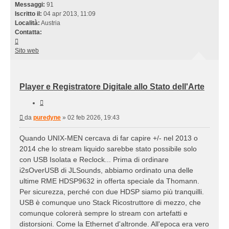
Messaggi:
91
Iscritto il:
04 apr 2013, 11:09
Località:
Austria
Contatta:
Contatta
puredyne
Sito web
Player e Registratore Digitale allo Stato dell'Arte
Cita
Messaggio
da
puredyne
»
02 feb 2026, 19:43
Quando UNIX-MEN cercava di far capire +/- nel 2013 o
2014 che lo stream liquido sarebbe stato possibile solo
con USB Isolata e Reclock... Prima di ordinare
i2sOverUSB di JLSounds, abbiamo ordinato una delle
ultime RME HDSP9632 in offerta speciale da Thomann.
Per sicurezza, perché con due HDSP siamo più tranquilli.
USB è comunque uno Stack Ricostruttore di mezzo, che
comunque colorerà sempre lo stream con artefatti e
distorsioni. Come la Ethernet d'altronde. All'epoca era vero