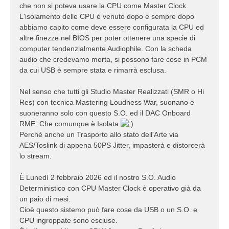
che non si poteva usare la CPU come Master Clock.
L'isolamento delle CPU è venuto dopo e sempre dopo
abbiamo capito come deve essere configurata la CPU ed
altre finezze nel BIOS per poter ottenere una specie di
computer tendenzialmente Audiophile. Con la scheda
audio che credevamo morta, si possono fare cose in PCM
da cui USB è sempre stata e rimarrà esclusa.
Nel senso che tutti gli Studio Master Realizzati (SMR o Hi
Res) con tecnica Mastering Loudness War, suonano e
suoneranno solo con questo S.O. ed il DAC Onboard
RME. Che comunque è Isolata
Perché anche un Trasporto allo stato dell'Arte via
AES/Toslink di appena 50PS Jitter, impasterà e distorcerà
lo stream.
È Lunedì 2 febbraio 2026 ed il nostro S.O. Audio
Deterministico con CPU Master Clock è operativo già da
un paio di mesi.
Cioè questo sistemo può fare cose da USB o un S.O. e
CPU ingroppate sono escluse.