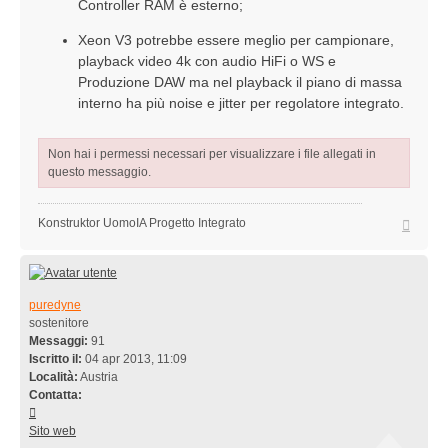
Controller RAM è esterno;
Xeon V3 potrebbe essere meglio per campionare,
playback video 4k con audio HiFi o WS e
Produzione DAW ma nel playback il piano di massa
interno ha più noise e jitter per regolatore integrato.
Non hai i permessi necessari per visualizzare i file allegati in
questo messaggio.
Top
Konstruktor UomoIA Progetto Integrato
puredyne
sostenitore
Messaggi:
91
Iscritto il:
04 apr 2013, 11:09
Località:
Austria
Contatta:
Contatta
puredyne
Sito web