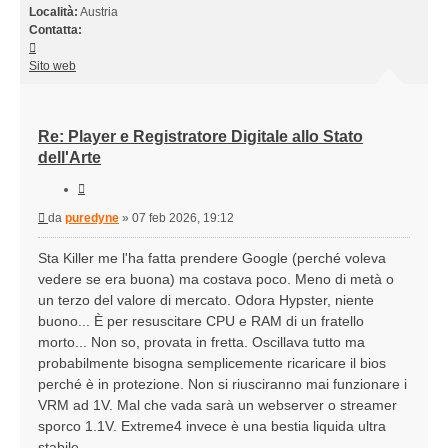
Località:
Austria
Contatta:
Contatta
puredyne
Sito web
Re: Player e Registratore Digitale allo Stato
dell'Arte
Cita
Messaggio
da
puredyne
»
07 feb 2026, 19:12
Sta Killer me l'ha fatta prendere Google (perché voleva
vedere se era buona) ma costava poco. Meno di metà o
un terzo del valore di mercato. Odora Hypster, niente
buono... È per resuscitare CPU e RAM di un fratello
morto... Non so, provata in fretta. Oscillava tutto ma
probabilmente bisogna semplicemente ricaricare il bios
perché è in protezione. Non si riusciranno mai funzionare i
VRM ad 1V. Mal che vada sarà un webserver o streamer
sporco 1.1V. Extreme4 invece è una bestia liquida ultra
stabile...