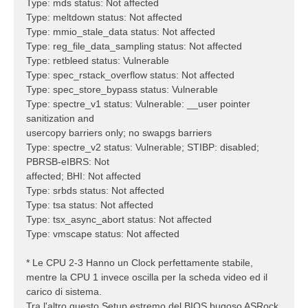
Type: mds status: Not affected
Type: meltdown status: Not affected
Type: mmio_stale_data status: Not affected
Type: reg_file_data_sampling status: Not affected
Type: retbleed status: Vulnerable
Type: spec_rstack_overflow status: Not affected
Type: spec_store_bypass status: Vulnerable
Type: spectre_v1 status: Vulnerable: __user pointer
sanitization and
usercopy barriers only; no swapgs barriers
Type: spectre_v2 status: Vulnerable; STIBP: disabled;
PBRSB-eIBRS: Not
affected; BHI: Not affected
Type: srbds status: Not affected
Type: tsa status: Not affected
Type: tsx_async_abort status: Not affected
Type: vmscape status: Not affected
* Le CPU 2-3 Hanno un Clock perfettamente stabile,
mentre la CPU 1 invece oscilla per la scheda video ed il
carico di sistema.
Tra l'altro questo Setup estremo del BIOS bugoso ASRock