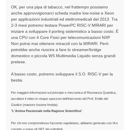
OK, per una pipa di tabacco, nel frattempo possiamo
anche approvvigionarci scheda madre low-noise e Xeon
per applicazioni industriali ed elettromedicali del 2013. Tra
2-3 mesi potremo testare PowerPC RISC-V MIRARI per
iniziare a sviluppare il porting sistemistico a basso costo. È
una CPU con 4 Core Fisici per telecomunicazioni NXP.
Non potrai mai ottenere miracoli con la MIRARI. Però
potrebbe anche riuscire a fare lo streamer/bridge
domestico o piccola WS Multimedia Liquido senza grandi
pretese.
A basso costo, potremo sviluppare il S.O. RISC-V per la
bestia.
Per maggiori informazioni sul principio e meccanica di Risonanza Quantica,
ascoltare il video in cinque spezzoni dell'intervento del Prof. Emilio del
Giudice (maestro fusione fredda):
"
L'Anima Passionale nella Ragione Scientifica
".
Per chi non comprendesse l'accento napoletano, abbiamo generato con IA e
corretto a mano gli SRT dei sottotitoli.