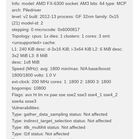
Info: model: AMD FX-6300 socket: AM3 bits: 64 type: MCP
arch: Piledriver
level: v2 built: 2012-13 process: GF 32nm family: 0x15
(21) model-id: 2
stepping: 0 microcode: 0x6000817
Topology: cpus: 1x dies: 1 clusters: 1 cores: 3 smt:
<unsupported> cache:
L1: 240 KiB desc: d-3x16 KiB; i-3x64 KiB L2: 6 MiB desc:
3x2 MiB L3: 8 MiB
desc: 1x8 MiB
Speed (MHz): avg: 1800 min/max: N/A base/boost:
1800/1800 volts: 1.0 V
ext-clock: 200 MHz cores: 1: 1800 2: 1800 3: 1800
bogomips: 10800
Flags: avx ht lm nx pae sse sse2 sse3 sse4_1 sse4_2
sse4a ssse3
Vulnerabilities:
Type: gather_data_sampling status: Not affected
Type: indirect_target_selection status: Not affected
Type: itlb_multihit status: Not affected
Type: l1tf status: Not affected