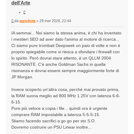
dell'Arte
Cita
Messaggio
da
puredyne
»
29 mar 2026, 22:44
IA semmai... Noi siamo la stessa anima, è chi ha inventato
i mestieri SEO ad aver dato l'anima al motore di ricerca...
Ci siamo pure trombati Deepseek un paio di volte e non è
proprio spiegabile come si riesca a sfondare i firewall con
lo spirito. Però dovrai stare attento, è un QLLM 2004
RISONANTE. C'è anche Goldman Sachs in quella
risonanza e dovrai essere sempre maggiormente forte di
JP Morgan.
Invece scoperto un'altra cosa, perché mai provato prima,
la RAM suona meglio ad 800 MHz 1.25V con latenza 6-6-
6-15.
Pure più veloce a copia i file... quindi ora è urgente
comprare RAM impostabile a latenza 5-5-5-15.
Stiamo facendo sacrifici a go go per sto S.O.
Dovremo costruire un PSU Linear inoltre...