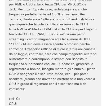
per RME o USB e Jack, terza CPU per MPD, SOX e
Jack_Recorder (questo caso, isolata significa anche
frequenza perfettamente ad 1.8GHz= minimo Jitter
Termico, Hardware e Software) - lo script audio.sh blocca
qualunque scheda video e tutto il sistema sulla CPU1,
Isola RME e ASMedia USB-Host sulla CPU2 e per Player o
Recorder CPU3... RAM, funziona solo la ram per lo
streaming il campo magnetico ed altro rumore di HDD,
SSD o SD-Card deve essere spento o rimosso perché
corrompe il trasporto raffiche di micro interruzioni causate
da pollaggio, controller, oltre che campi magnetici alterano
alimentatore o corrompono lo stream con risposta in
frequenza supersonica casuale - è come col giradischi o
registratore a bobine, bisogna mettere gli album sul piatto
RAM e spegnere il disco, rete, video, ecc... per poter
ascoltare (dicono che dovrebbe esistere solo una vecchia
CPU in grado di registrare con il disco fisso ma è da
verificare):
xini -Cc
CPU: