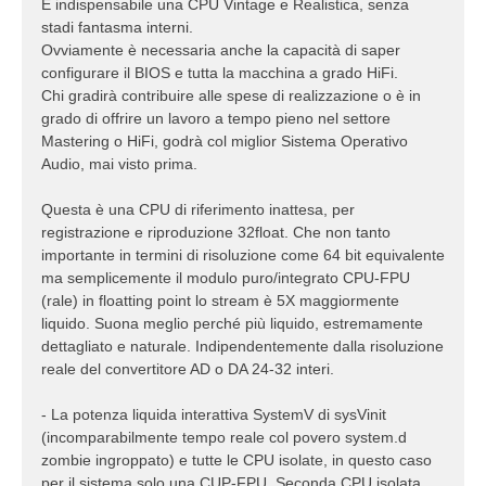
È indispensabile una CPU Vintage e Realistica, senza
stadi fantasma interni.
Ovviamente è necessaria anche la capacità di saper
configurare il BIOS e tutta la macchina a grado HiFi.
Chi gradirà contribuire alle spese di realizzazione o è in
grado di offrire un lavoro a tempo pieno nel settore
Mastering o HiFi, godrà col miglior Sistema Operativo
Audio, mai visto prima.
Questa è una CPU di riferimento inattesa, per
registrazione e riproduzione 32float. Che non tanto
importante in termini di risoluzione come 64 bit equivalente
ma semplicemente il modulo puro/integrato CPU-FPU
(rale) in floatting point lo stream è 5X maggiormente
liquido. Suona meglio perché più liquido, estremamente
dettagliato e naturale. Indipendentemente dalla risoluzione
reale del convertitore AD o DA 24-32 interi.
- La potenza liquida interattiva SystemV di sysVinit
(incomparabilmente tempo reale col povero system.d
zombie ingroppato) e tutte le CPU isolate, in questo caso
per il sistema solo una CUP-FPU, Seconda CPU isolata