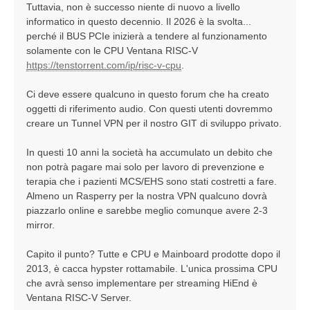
Tuttavia, non è successo niente di nuovo a livello
informatico in questo decennio. Il 2026 è la svolta...
perché il BUS PCIe inizierà a tendere al funzionamento
solamente con le CPU Ventana RISC-V
https://tenstorrent.com/ip/risc-v-cpu
.
Ci deve essere qualcuno in questo forum che ha creato
oggetti di riferimento audio. Con questi utenti dovremmo
creare un Tunnel VPN per il nostro GIT di sviluppo privato.
In questi 10 anni la società ha accumulato un debito che
non potrà pagare mai solo per lavoro di prevenzione e
terapia che i pazienti MCS/EHS sono stati costretti a fare.
Almeno un Rasperry per la nostra VPN qualcuno dovrà
piazzarlo online e sarebbe meglio comunque avere 2-3
mirror.
Capito il punto? Tutte e CPU e Mainboard prodotte dopo il
2013, è cacca hypster rottamabile. L'unica prossima CPU
che avrà senso implementare per streaming HiEnd è
Ventana RISC-V Server.