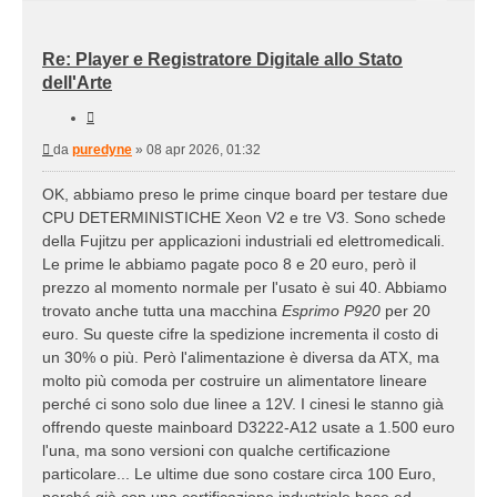
Re: Player e Registratore Digitale allo Stato
dell'Arte
Cita
Messaggio
da
puredyne
»
08 apr 2026, 01:32
OK, abbiamo preso le prime cinque board per testare due
CPU DETERMINISTICHE Xeon V2 e tre V3. Sono schede
della Fujitzu per applicazioni industriali ed elettromedicali.
Le prime le abbiamo pagate poco 8 e 20 euro, però il
prezzo al momento normale per l'usato è sui 40. Abbiamo
trovato anche tutta una macchina
Esprimo P920
per 20
euro. Su queste cifre la spedizione incrementa il costo di
un 30% o più. Però l'alimentazione è diversa da ATX, ma
molto più comoda per costruire un alimentatore lineare
perché ci sono solo due linee a 12V. I cinesi le stanno già
offrendo queste mainboard D3222-A12 usate a 1.500 euro
l'una, ma sono versioni con qualche certificazione
particolare... Le ultime due sono costare circa 100 Euro,