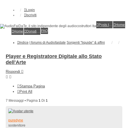
Login
Iscriviti
Posts toplist
Home
FAQ
Home
Donations
Indice
I forums di Audiofaidate
Sorgenti "liquide" & affini
Player e Registratore Digitale allo Stato
dell'Arte
Rispondi
Stampa Pagina
Print All
7 Messaggi • Pagina
1
Di
1
puredyne
sostenitore