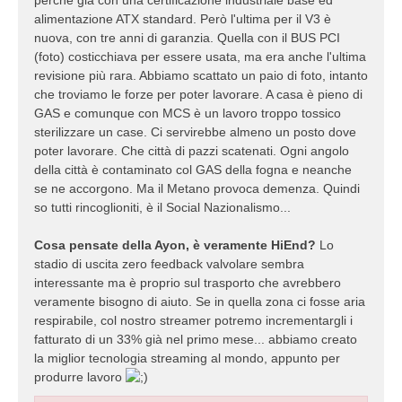
perché già con una certificazione industriale base ed
alimentazione ATX standard. Però l'ultima per il V3 è
nuova, con tre anni di garanzia. Quella con il BUS PCI
(foto) costicchiava per essere usata, ma era anche l'ultima
revisione più rara. Abbiamo scattato un paio di foto, intanto
che troviamo le forze per poter lavorare. A casa è pieno di
GAS e comunque con MCS è un lavoro troppo tossico
sterilizzare un case. Ci servirebbe almeno un posto dove
poter lavorare. Che città di pazzi scatenati. Ogni angolo
della città è contaminato col GAS della fogna e neanche
se ne accorgono. Ma il Metano provoca demenza. Quindi
so tutti rincoglioniti, è il Social Nazionalismo...
Cosa pensate della Ayon, è veramente HiEnd?
Lo
stadio di uscita zero feedback valvolare sembra
interessante ma è proprio sul trasporto che avrebbero
veramente bisogno di aiuto. Se in quella zona ci fosse aria
respirabile, col nostro streamer potremo incrementargli i
fatturato di un 33% già nel primo mese... abbiamo creato
la miglior tecnologia streaming al mondo, appunto per
produrre lavoro