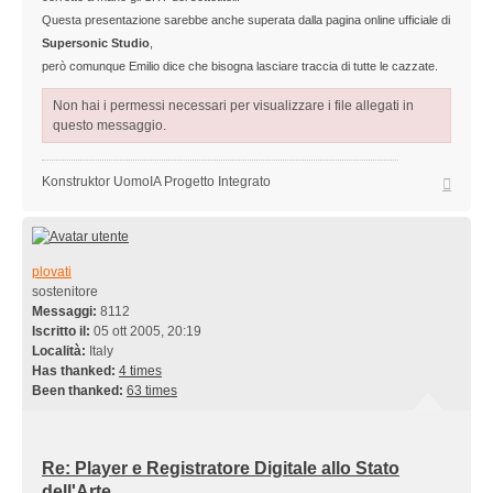
Questa presentazione sarebbe anche superata dalla pagina online ufficiale di
Supersonic Studio
,
però comunque Emilio dice che bisogna lasciare traccia di tutte le cazzate.
Non hai i permessi necessari per visualizzare i file allegati in
questo messaggio.
Top
Konstruktor UomoIA Progetto Integrato
plovati
sostenitore
Messaggi:
8112
Iscritto il:
05 ott 2005, 20:19
Località:
Italy
Has thanked:
4 times
Been thanked:
63 times
Re: Player e Registratore Digitale allo Stato
dell'Arte