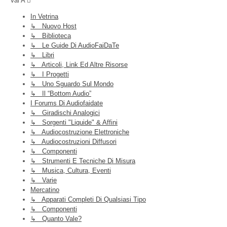
Vai A
In Vetrina
↳ Nuovo Host
↳ Biblioteca
↳ Le Guide Di AudioFaiDaTe
↳ Libri
↳ Articoli, Link Ed Altre Risorse
↳ I Progetti
↳ Uno Sguardo Sul Mondo
↳ Il “Bottom Audio”
I Forums Di Audiofaidate
↳ Giradischi Analogici
↳ Sorgenti "liquide" & Affini
↳ Audiocostruzione Elettroniche
↳ Audiocostruzioni Diffusori
↳ Componenti
↳ Strumenti E Tecniche Di Misura
↳ Musica, Cultura, Eventi
↳ Varie
Mercatino
↳ Apparati Completi Di Qualsiasi Tipo
↳ Componenti
↳ Quanto Vale?