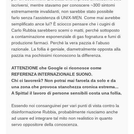
iscriversi, mentre stavamo per conoscere ~300 sintomi
estremamente invalidanti, non sarebbe stato possibile
farlo senza l'assistenza di UNIX-MEN. Come mai avrebbe
semplificato ance lui? È sciocco pensare che i cugini di
Carlo Rubbia sarebbero scemi o matti, perché sottoposto
a contaminazione esponenziale di gas fognatura e fumi di
produzione farmaci. Perché la vera pazzia è l'abuso
razionale. La follia è geniale, diametralmente opposta alla
pazzia ma pochissimi riconoscono la differenza.
ATTENZIONE che Google ci riconosce come
REFERENZA INTERNAZIONALE SUONO.
Chi ci lavorerà? Non potrai mai farcela da solo e da
una zona che provoca stanchezza cronica estrema...
A Spittal il lavoro di persone sensibili costa una follia.
Essendo noi consanguinei per vari punti di vista contro la
disinformazione Rubbia, probabilmente riusciamo anche
ad usare ed integrare tal mito non realistico in quanto
servo oppositore della conoscenza.