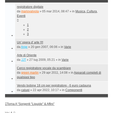
registratore digitale
da
mariovalvola
»
05 mar 2014, 08:47
» in
Musica, Cultura,
Eventi
1
2
3
Un' opera d' arte !!!!
da
Arge
»
20 gen 2007, 06:06
» in
Varie
Arte di Oriente
da
JJT
»
27 lug 2009, 05:21
» in
Varie
Cerco registratore vocale da scambiare
da
green marlin
»
29 apr 2011, 14:08
» in
Apparati completi di
qualsiasi tipo
Vendo bobine 18 cm per registratore - 6 euro cadauna
da
calupi
»
22 apr 2022, 10:17
» in
Componenti
Torna A “Sorgenti "liquide" & Affini”