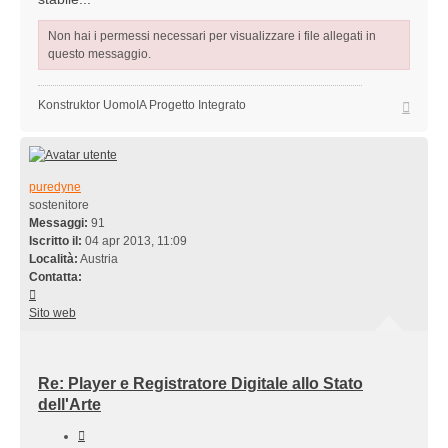
Non hai i permessi necessari per visualizzare i file allegati in
questo messaggio.
Top
Konstruktor UomoIA Progetto Integrato
puredyne
sostenitore
Messaggi:
91
Iscritto il:
04 apr 2013, 11:09
Località:
Austria
Contatta:
Contatta
puredyne
Sito web
Re: Player e Registratore Digitale allo Stato
dell'Arte
Cita