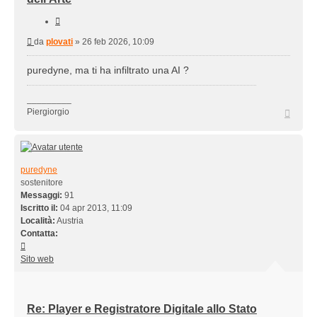
Cita
Messaggio
da
plovati
»
26 feb 2026, 10:09
puredyne, ma ti ha infiltrato una AI ?
_________
Top
Piergiorgio
puredyne
sostenitore
Messaggi:
91
Iscritto il:
04 apr 2013, 11:09
Località:
Austria
Contatta:
Contatta
puredyne
Sito web
Re: Player e Registratore Digitale allo Stato