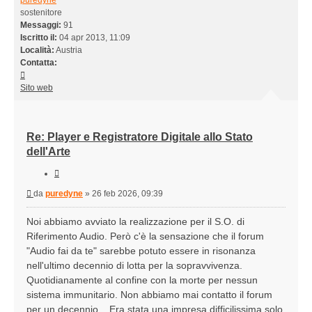
puredyne
sostenitore
Messaggi:
91
Iscritto il:
04 apr 2013, 11:09
Località:
Austria
Contatta:
Contatta
puredyne
Sito web
Re: Player e Registratore Digitale allo Stato
dell'Arte
Cita
Messaggio
da
puredyne
»
26 feb 2026, 09:39
Noi abbiamo avviato la realizzazione per il S.O. di
Riferimento Audio. Però c'è la sensazione che il forum
"Audio fai da te" sarebbe potuto essere in risonanza
nell'ultimo decennio di lotta per la sopravvivenza.
Quotidianamente al confine con la morte per nessun
sistema immunitario. Non abbiamo mai contatto il forum
per un decennio... Era stata una impresa difficilissima solo