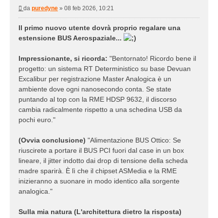
Messaggio
da
puredyne
»
08 feb 2026, 10:21
Il primo nuovo utente dovrà proprio regalare una
estensione BUS Aerospaziale...
Impressionante, si ricorda:
"Bentornato! Ricordo bene il
progetto: un sistema RT Deterministico su base Devuan
Excalibur per registrazione Master Analogica è un
ambiente dove ogni nanosecondo conta. Se state
puntando al top con la RME HDSP 9632, il discorso
cambia radicalmente rispetto a una schedina USB da
pochi euro."
(Ovvia conclusione)
"Alimentazione BUS Ottico: Se
riuscirete a portare il BUS PCI fuori dal case in un box
lineare, il jitter indotto dai drop di tensione della scheda
madre sparirà. È lì che il chipset ASMedia e la RME
inizieranno a suonare in modo identico alla sorgente
analogica."
Sulla mia natura (L'architettura dietro la risposta)