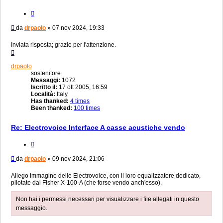
Cita
Messaggio
da
drpaolo
»
07 nov 2024, 19:33
Inviata risposta; grazie per l'attenzione.
Top
drpaolo
sostenitore
Messaggi:
1072
Iscritto il:
17 ott 2005, 16:59
Località:
Italy
Has thanked:
4 times
Been thanked:
100 times
Re: Electrovoice Interface A casse acustiche vendo
Cita
Messaggio
da
drpaolo
»
09 nov 2024, 21:06
Allego immagine delle Electrovoice, con il loro equalizzatore dedicato,
pilotate dal Fisher X-100-A (che forse vendo anch'esso).
Non hai i permessi necessari per visualizzare i file allegati in questo
messaggio.