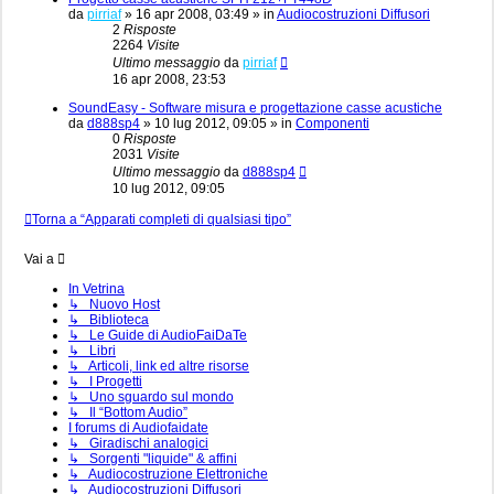
da
pirriaf
»
16 apr 2008, 03:49
» in
Audiocostruzioni Diffusori
2
Risposte
2264
Visite
Ultimo messaggio
da
pirriaf
16 apr 2008, 23:53
SoundEasy - Software misura e progettazione casse acustiche
da
d888sp4
»
10 lug 2012, 09:05
» in
Componenti
0
Risposte
2031
Visite
Ultimo messaggio
da
d888sp4
10 lug 2012, 09:05
Torna a “Apparati completi di qualsiasi tipo”
Vai a
In Vetrina
↳ Nuovo Host
↳ Biblioteca
↳ Le Guide di AudioFaiDaTe
↳ Libri
↳ Articoli, link ed altre risorse
↳ I Progetti
↳ Uno sguardo sul mondo
↳ Il “Bottom Audio”
I forums di Audiofaidate
↳ Giradischi analogici
↳ Sorgenti "liquide" & affini
↳ Audiocostruzione Elettroniche
↳ Audiocostruzioni Diffusori