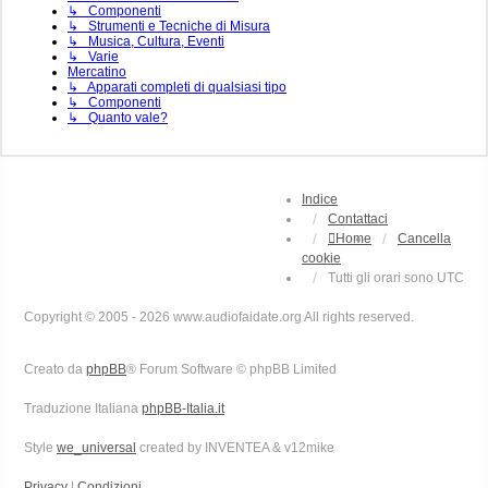
↳ Componenti
↳ Strumenti e Tecniche di Misura
↳ Musica, Cultura, Eventi
↳ Varie
Mercatino
↳ Apparati completi di qualsiasi tipo
↳ Componenti
↳ Quanto vale?
Indice
Contattaci
Home
Cancella
cookie
Tutti gli orari sono
UTC
Copyright © 2005 - 2026 www.audiofaidate.org All rights reserved.
Creato da
phpBB
® Forum Software © phpBB Limited
Traduzione Italiana
phpBB-Italia.it
Style
we_universal
created by INVENTEA & v12mike
Privacy
|
Condizioni