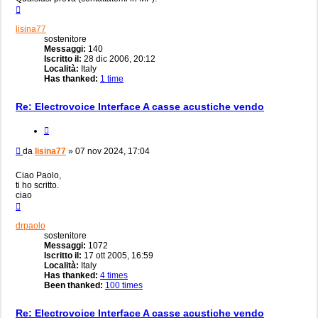
Top
lisina77
sostenitore
Messaggi:
140
Iscritto il:
28 dic 2006, 20:12
Località:
Italy
Has thanked:
1 time
Re: Electrovoice Interface A casse acustiche vendo
Cita
Messaggio
da
lisina77
»
07 nov 2024, 17:04
Ciao Paolo,
ti ho scritto.
ciao
Top
drpaolo
sostenitore
Messaggi:
1072
Iscritto il:
17 ott 2005, 16:59
Località:
Italy
Has thanked:
4 times
Been thanked:
100 times
Re: Electrovoice Interface A casse acustiche vendo