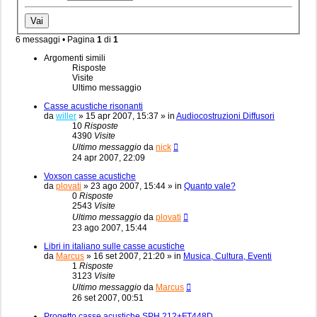
6 messaggi • Pagina
1
di
1
Argomenti simili
Risposte
Visite
Ultimo messaggio
Casse acustiche risonanti
da
willer
»
15 apr 2007, 15:37
» in
Audiocostruzioni Diffusori
10
Risposte
4390
Visite
Ultimo messaggio
da
nick
24 apr 2007, 22:09
Voxson casse acustiche
da
plovati
»
23 ago 2007, 15:44
» in
Quanto vale?
0
Risposte
2543
Visite
Ultimo messaggio
da
plovati
23 ago 2007, 15:44
Libri in italiano sulle casse acustiche
da
Marcus
»
16 set 2007, 21:20
» in
Musica, Cultura, Eventi
1
Risposte
3123
Visite
Ultimo messaggio
da
Marcus
26 set 2007, 00:51
Progetto casse acustiche SPH 212+FT448D