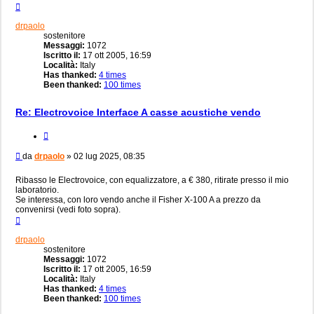
Top
drpaolo
sostenitore
Messaggi:
1072
Iscritto il:
17 ott 2005, 16:59
Località:
Italy
Has thanked:
4 times
Been thanked:
100 times
Re: Electrovoice Interface A casse acustiche vendo
Cita
Messaggio
da
drpaolo
»
02 lug 2025, 08:35
Ribasso le Electrovoice, con equalizzatore, a € 380, ritirate presso il mio
laboratorio.
Se interessa, con loro vendo anche il Fisher X-100 A a prezzo da
convenirsi (vedi foto sopra).
Top
drpaolo
sostenitore
Messaggi:
1072
Iscritto il:
17 ott 2005, 16:59
Località:
Italy
Has thanked:
4 times
Been thanked:
100 times