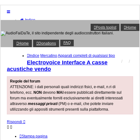
Indice
Home
Posts toplist
Home
Donations
FAQ
Posts toplist
FAQ
Home
Donations
Home
Login
Indice
Mercatino
Apparati completi di qualsiasi tipo
Iscriviti
Electrovoice Interface A casse
acustiche vendo
Regole del forum
ATTENZIONE: i dati personali quali indirizzi fisici, e-mail, n.ri di
telefono, ecc.
NON
devono
MAI
essere pubblicati direttamente sul
forum ma eventualmente forniti esclusivamente ai diretti interessati
attraverso
messaggi privati
(PM) o e-mail, che potete inviare
utilizzando gli appositi strumenti presenti sulla piattaforma.
Rispondi
Stampa pagina