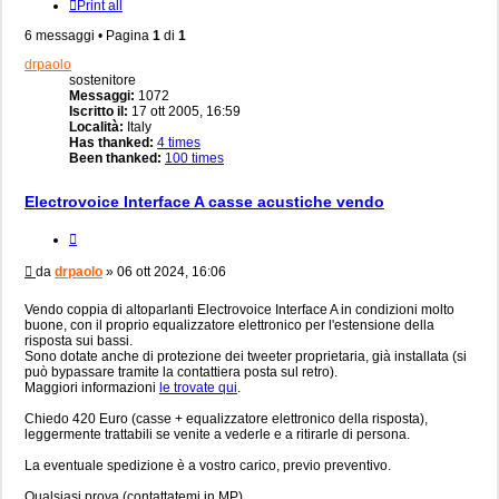
Print all
6 messaggi • Pagina
1
di
1
drpaolo
sostenitore
Messaggi:
1072
Iscritto il:
17 ott 2005, 16:59
Località:
Italy
Has thanked:
4 times
Been thanked:
100 times
Electrovoice Interface A casse acustiche vendo
Cita
Messaggio
da
drpaolo
»
06 ott 2024, 16:06
Vendo coppia di altoparlanti Electrovoice Interface A in condizioni molto
buone, con il proprio equalizzatore elettronico per l'estensione della
risposta sui bassi.
Sono dotate anche di protezione dei tweeter proprietaria, già installata (si
può bypassare tramite la contattiera posta sul retro).
Maggiori informazioni
le trovate qui
.
Chiedo 420 Euro (casse + equalizzatore elettronico della risposta),
leggermente trattabili se venite a vederle e a ritirarle di persona.
La eventuale spedizione è a vostro carico, previo preventivo.
Qualsiasi prova (contattatemi in MP).