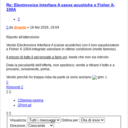
Re: Electrovoice Interface A casse acustiche e Fisher X-
100A
Cita
Messaggio
da
drpaolo
»
16 feb 2026, 19:04
Riporto all'attenzione:
Vendo Electrovoice Interface A (casse acustiche) con il loro equalizzatore
e Fisher X-100A integrato valvolare in ottime condizioni (molto famoso) .
Il prezzo di tutto il set provate a farlo vo
i, basta che non sia ridicolo.
Data la peculiarità dell'offerta, non spedisco; venite a ritirare il tutto e a
provarlo, ovviamente, prima.
Vendo perchè ho troppa roba da parte (e sono anziano
).
Top
Rispondi
Stampa pagina
Print all
Visualizza:
Ordina per:
Direzione: