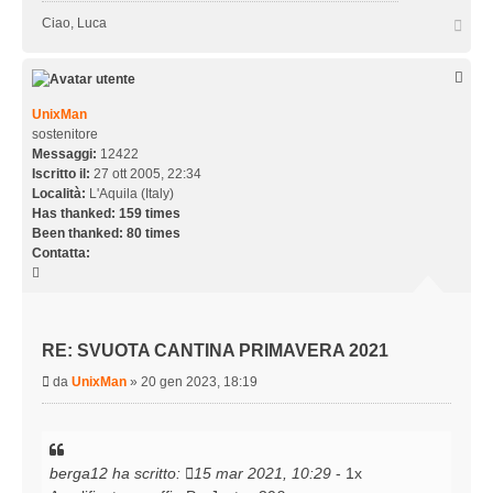
g
T
Ciao, Luca
g
o
i
p
o
UnixMan
sostenitore
Messaggi:
12422
Iscritto il:
27 ott 2005, 22:34
Località:
L'Aquila (Italy)
Has thanked:
159 times
Been thanked:
80 times
Contatta:
C
o
n
t
RE: SVUOTA CANTINA PRIMAVERA 2021
a
t
M
da
UnixMan
»
20 gen 2023, 18:19
t
e
a
s
U
s
n
a
i
berga12
ha scritto:
15 mar 2021, 10:29
- 1x
g
x