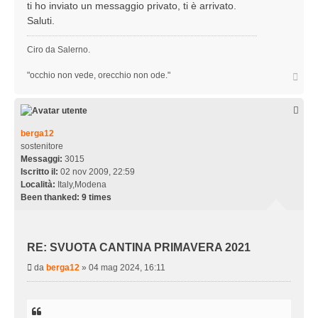
ti ho inviato un messaggio privato, ti è arrivato.
a
Saluti.
g
g
Ciro da Salerno.
i
o
T
"occhio non vede, orecchio non ode."
o
p
berga12
sostenitore
Messaggi:
3015
Iscritto il:
02 nov 2009, 22:59
Località:
Italy,Modena
Been thanked:
9 times
RE: SVUOTA CANTINA PRIMAVERA 2021
M
da
berga12
»
04 mag 2024, 16:11
e
s
s