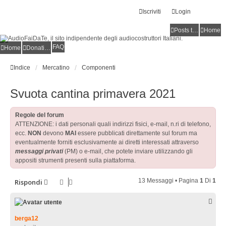
Iscriviti
Login
Posts toplist
Home
FAQ
Home
Donations
Indice
Mercatino
Componenti
Svuota cantina primavera 2021
Regole del forum
ATTENZIONE: i dati personali quali indirizzi fisici, e-mail, n.ri di telefono,
ecc.
NON
devono
MAI
essere pubblicati direttamente sul forum ma
eventualmente forniti esclusivamente ai diretti interessati attraverso
messaggi privati
(PM) o e-mail, che potete inviare utilizzando gli
appositi strumenti presenti sulla piattaforma.
13 Messaggi • Pagina
1
Di
1
Rispondi
berga12