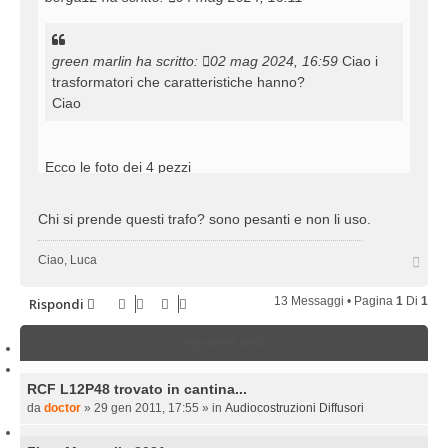
g
g
i
o
green marlin
ha scritto:
02 mag 2024, 16:59
Ciao i
trasformatori che caratteristiche hanno?
Ciao
Ecco le foto dei 4 pezzi
Chi si prende questi trafo? sono pesanti e non li uso.
T
Ciao, Luca
o
p
13 Messaggi • Pagina
1
Di
1
Rispondi
Argomenti simili
RCF L12P48 trovato in cantina...
da
doctor
»
29 gen 2011, 17:55
» in
Audiocostruzioni Diffusori