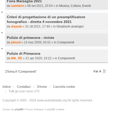
Fiera Marzaglia 2021
da
samhorn
»
08 set 2021, 20:54
» in
Musica, Cultura, Eventi
Criteri di progettazione di un preamplificatore
fonografico - diretta 4 novembre 2021
da
drpaolo
»
31 ott 2021, 17:40
» in
Giradischi analogici
Pulizie di primavera - riviste
da
plovati
»
14 mar 2009, 03:41
» in
Componenti
Pulizie di Primavera
da
Mik_RE
»
21 apr 2020, 19:22
» in
Componenti
Vai A
Torna A “Componenti”
Indice
Contattaci
Home
Cancella cookie
Tutti gli orari sono
UTC
Copyright © 2005 - 2026 www.audiofaidate.org All rights reserved.
Creato da
phpBB
® Forum Software © phpBB Limited