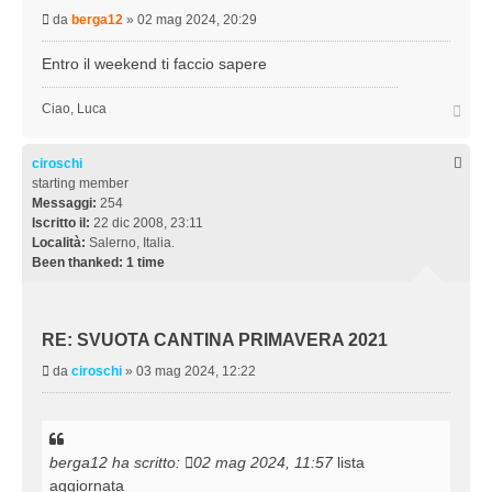
M
da
berga12
»
02 mag 2024, 20:29
e
s
Entro il weekend ti faccio sapere
s
a
T
Ciao, Luca
g
o
g
p
i
ciroschi
o
starting member
Messaggi:
254
Iscritto il:
22 dic 2008, 23:11
Località:
Salerno, Italia.
Been thanked:
1 time
RE: SVUOTA CANTINA PRIMAVERA 2021
M
da
ciroschi
»
03 mag 2024, 12:22
e
s
s
a
berga12
ha scritto:
02 mag 2024, 11:57
lista
g
aggiornata
g