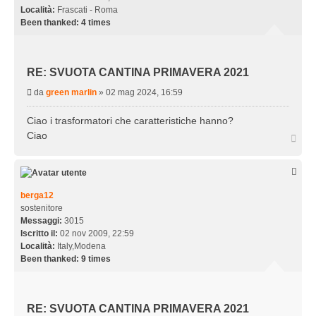
Località:
Frascati - Roma
Been thanked:
4 times
RE: SVUOTA CANTINA PRIMAVERA 2021
M
da
green marlin
»
02 mag 2024, 16:59
e
s
Ciao i trasformatori che caratteristiche hanno?
s
Ciao
T
a
o
g
p
g
i
o
berga12
sostenitore
Messaggi:
3015
Iscritto il:
02 nov 2009, 22:59
Località:
Italy,Modena
Been thanked:
9 times
RE: SVUOTA CANTINA PRIMAVERA 2021