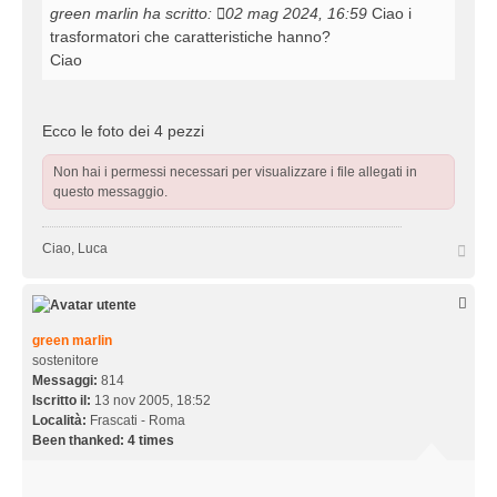
a
green marlin
ha scritto:
02 mag 2024, 16:59
Ciao i
g
trasformatori che caratteristiche hanno?
g
Ciao
i
o
Ecco le foto dei 4 pezzi
Non hai i permessi necessari per visualizzare i file allegati in
questo messaggio.
T
Ciao, Luca
o
p
green marlin
sostenitore
Messaggi:
814
Iscritto il:
13 nov 2005, 18:52
Località:
Frascati - Roma
Been thanked:
4 times