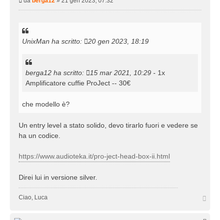
M
da
berga12
»
21 gen 2023, 07:32
e
s
s
a
UnixMan
ha scritto:
20 gen 2023, 18:19
g
g
i
o
berga12
ha scritto:
15 mar 2021, 10:29
- 1x
Amplificatore cuffie ProJect -- 30€
che modello è?
Un entry level a stato solido, devo tirarlo fuori e vedere se
ha un codice.
https://www.audioteka.it/pro-ject-head-box-ii.html
Direi lui in versione silver.
T
Ciao, Luca
o
p