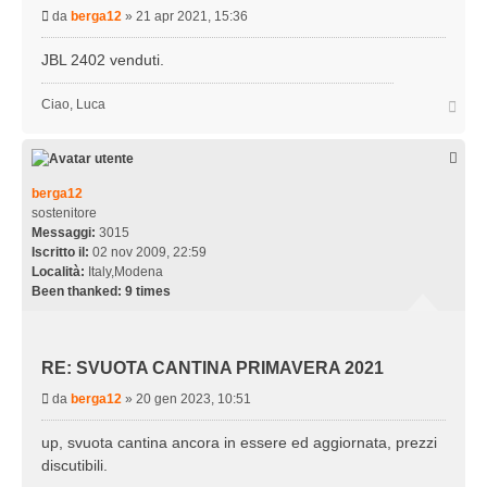
M
da
berga12
»
21 apr 2021, 15:36
e
s
JBL 2402 venduti.
s
a
T
Ciao, Luca
g
o
g
p
i
o
berga12
sostenitore
Messaggi:
3015
Iscritto il:
02 nov 2009, 22:59
Località:
Italy,Modena
Been thanked:
9 times
RE: SVUOTA CANTINA PRIMAVERA 2021
M
da
berga12
»
20 gen 2023, 10:51
e
s
up, svuota cantina ancora in essere ed aggiornata, prezzi
s
discutibili.
a