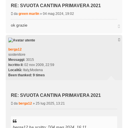
RE: SVUOTA CANTINA PRIMAVERA 2021
M
da
green marlin
»
04 mag 2024, 19:02
e
s
ok grazie
T
s
o
a
p
g
g
berga12
i
sostenitore
o
Messaggi:
3015
Iscritto il:
02 nov 2009, 22:59
Località:
Italy,Modena
Been thanked:
9 times
RE: SVUOTA CANTINA PRIMAVERA 2021
M
da
berga12
»
25 lug 2025, 13:21
e
s
s
a
berga12
ha scritto:
04 mag 2024, 16:11