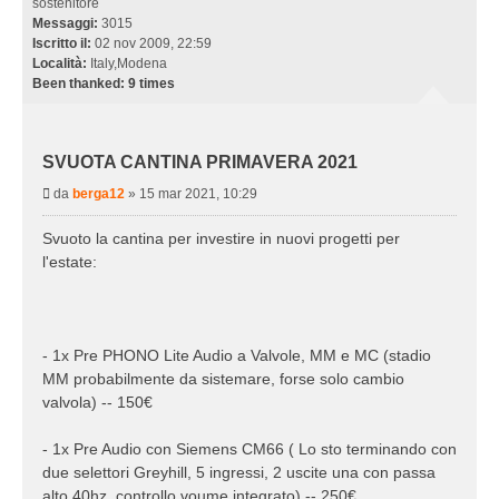
sostenitore
Messaggi:
3015
Iscritto il:
02 nov 2009, 22:59
Località:
Italy,Modena
Been thanked:
9 times
SVUOTA CANTINA PRIMAVERA 2021
M
da
berga12
»
15 mar 2021, 10:29
e
s
Svuoto la cantina per investire in nuovi progetti per
s
l'estate:
a
g
g
i
o
- 1x Pre PHONO Lite Audio a Valvole, MM e MC (stadio
MM probabilmente da sistemare, forse solo cambio
valvola) -- 150€
- 1x Pre Audio con Siemens CM66 ( Lo sto terminando con
due selettori Greyhill, 5 ingressi, 2 uscite una con passa
alto 40hz, controllo voume integrato) -- 250€