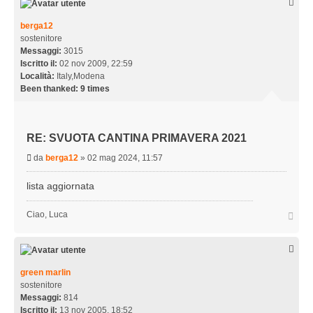
berga12
sostenitore
Messaggi:
3015
Iscritto il:
02 nov 2009, 22:59
Località:
Italy,Modena
Been thanked:
9 times
RE: SVUOTA CANTINA PRIMAVERA 2021
M
da
berga12
»
02 mag 2024, 11:57
e
s
lista aggiornata
s
a
T
Ciao, Luca
g
o
g
p
i
o
green marlin
sostenitore
Messaggi:
814
Iscritto il:
13 nov 2005, 18:52