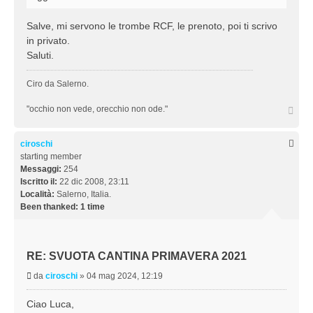
i
o
Salve, mi servono le trombe RCF, le prenoto, poi ti scrivo
in privato.
Saluti.
Ciro da Salerno.
T
"occhio non vede, orecchio non ode."
o
p
ciroschi
starting member
Messaggi:
254
Iscritto il:
22 dic 2008, 23:11
Località:
Salerno, Italia.
Been thanked:
1 time
RE: SVUOTA CANTINA PRIMAVERA 2021
M
da
ciroschi
»
04 mag 2024, 12:19
e
s
Ciao Luca,
s