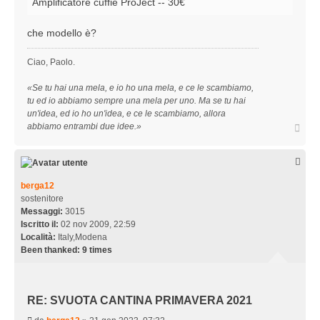
Amplificatore cuffie ProJect -- 30€
g
M
i
a
o
che modello è?
n
Ciao, Paolo.
«Se tu hai una mela, e io ho una mela, e ce le scambiamo,
tu ed io abbiamo sempre una mela per uno. Ma se tu hai
un'idea, ed io ho un'idea, e ce le scambiamo, allora
T
abbiamo entrambi due idee.»
o
p
berga12
sostenitore
Messaggi:
3015
Iscritto il:
02 nov 2009, 22:59
Località:
Italy,Modena
Been thanked:
9 times
RE: SVUOTA CANTINA PRIMAVERA 2021