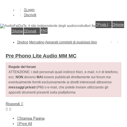
Login
Iscriviti
Posts toplist
Home
FAQ
Home
Donations
Indice
Mercatino
Apparati completi di qualsiasi tipo
Pre Phono Lite Audio MM MC
Regole del forum
ATTENZIONE: i dati personali quali indirizzi fisici, e-mail, n.ri di telefono,
ecc.
NON
devono
MAI
essere pubblicati direttamente sul forum ma
eventualmente forniti esclusivamente ai diretti interessati attraverso
messaggi privati
(PM) o e-mail, che potete inviare utilizzando gli
appositi strumenti presenti sulla piattaforma.
Rispondi
Stampa Pagina
Print All