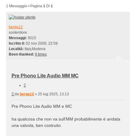
1 Messaggio • Pagina
1
Di
1
berga12
sostenitore
Messaggi:
3015
Iscritto il:
02 nov 2009, 22:59
Località:
Italy,Modena
Been thanked:
9 times
Pre Phono Lite Audio MM MC
Cita
Messaggio
da
berga12
»
25 lug 2025, 13:13
Pre Phono Lite Audio MM e MC
ha qualcosa che non va sull'MM probabilmente è andata
una valvola, ben costruito.