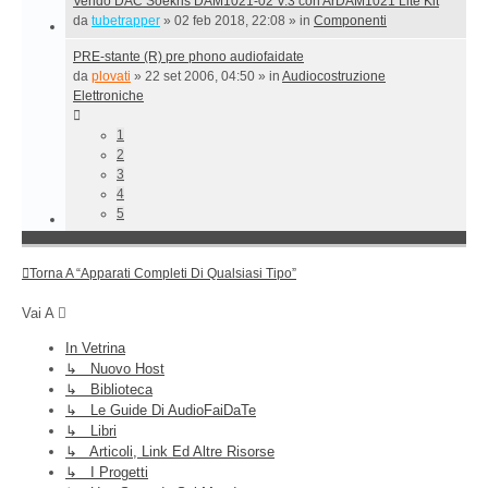
Vendo DAC Soekris DAM1021-02 V.3 con ArDAM1021 Lite Kit
da
tubetrapper
»
02 feb 2018, 22:08
» in
Componenti
PRE-stante (R) pre phono audiofaidate
da
plovati
»
22 set 2006, 04:50
» in
Audiocostruzione
Elettroniche
1
2
3
4
5
Torna A “Apparati Completi Di Qualsiasi Tipo”
Vai A
In Vetrina
↳ Nuovo Host
↳ Biblioteca
↳ Le Guide Di AudioFaiDaTe
↳ Libri
↳ Articoli, Link Ed Altre Risorse
↳ I Progetti