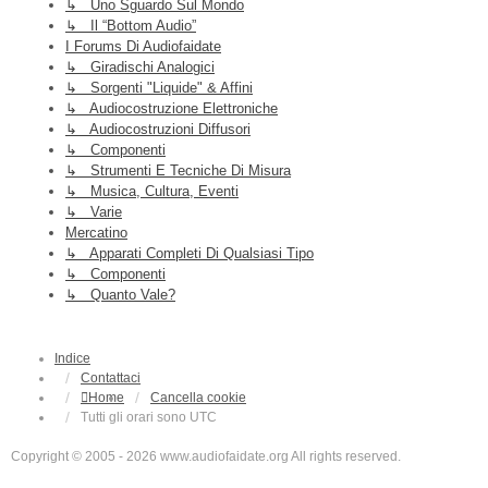
↳ Uno Sguardo Sul Mondo
↳ Il “Bottom Audio”
I Forums Di Audiofaidate
↳ Giradischi Analogici
↳ Sorgenti "liquide" & Affini
↳ Audiocostruzione Elettroniche
↳ Audiocostruzioni Diffusori
↳ Componenti
↳ Strumenti E Tecniche Di Misura
↳ Musica, Cultura, Eventi
↳ Varie
Mercatino
↳ Apparati Completi Di Qualsiasi Tipo
↳ Componenti
↳ Quanto Vale?
Indice
Contattaci
Home
Cancella cookie
Tutti gli orari sono
UTC
Copyright © 2005 - 2026 www.audiofaidate.org All rights reserved.