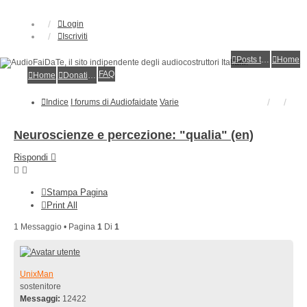
Login
Iscriviti
Posts toplist
Home
FAQ
Home
Donations
Indice
I forums di Audiofaidate
Varie
Neuroscienze e percezione: "qualia" (en)
Rispondi
Stampa Pagina
Print All
1 Messaggio • Pagina
1
Di
1
UnixMan
sostenitore
Messaggi:
12422