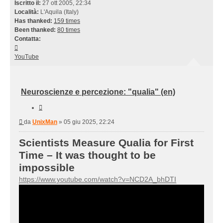
Iscritto il:
27 ott 2005, 22:34
Località:
L'Aquila (Italy)
Has thanked:
159 times
Been thanked:
80 times
Contatta:
Contatta
UnixMan
YouTube
Neuroscienze e percezione: "qualia" (en)
Cita
Messaggio
da
UnixMan
»
05 giu 2025, 22:24
Scientists Measure Qualia for First
Time – It was thought to be
impossible
https://www.youtube.com/watch?v=NCD2A_bhDTI