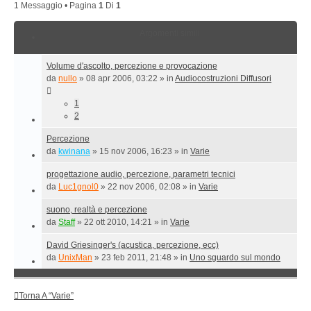
1 Messaggio • Pagina
1
Di
1
Argomenti simili
Volume d'ascolto, percezione e provocazione
da
nullo
»
08 apr 2006, 03:22
» in
Audiocostruzioni Diffusori
1
2
Percezione
da
kwinana
»
15 nov 2006, 16:23
» in
Varie
progettazione audio, percezione, parametri tecnici
da
Luc1gnol0
»
22 nov 2006, 02:08
» in
Varie
suono, realtà e percezione
da
Staff
»
22 ott 2010, 14:21
» in
Varie
David Griesinger's (acustica, percezione, ecc)
da
UnixMan
»
23 feb 2011, 21:48
» in
Uno sguardo sul mondo
Torna A “Varie”