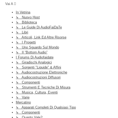
Vai A
In Vetrina
↳ Nuovo Host
↳ Biblioteca
↳ Le Guide Di AudioFaiDaTe
↳ Libri
↳ Articoli, Link Ed Altre Risorse
↳ I Progetti
↳ Uno Sguardo Sul Mondo
↳ Il “Bottom Audio”
I Forums Di Audiofaidate
↳ Giradischi Analogici
↳ Sorgenti "liquide" & Affini
↳ Audiocostruzione Elettroniche
↳ Audiocostruzioni Diffusori
↳ Componenti
↳ Strumenti E Tecniche Di Misura
↳ Musica, Cultura, Eventi
↳ Varie
Mercatino
↳ Apparati Completi Di Qualsiasi Tipo
↳ Componenti
↳ Quanto Vale?