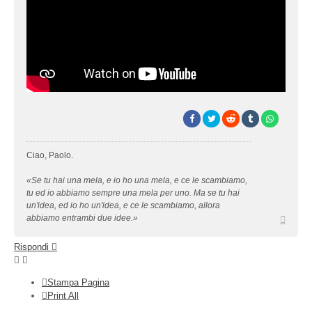
Ciao, Paolo.
«Se tu hai una mela, e io ho una mela, e ce le scambiamo,
tu ed io abbiamo sempre una mela per uno. Ma se tu hai
un'idea, ed io ho un'idea, e ce le scambiamo, allora
Top
abbiamo entrambi due idee.»
Rispondi
Stampa Pagina
Print All