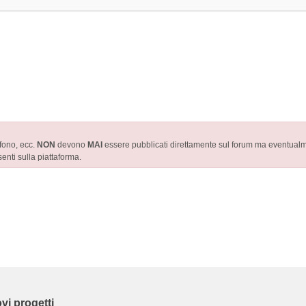
efono, ecc.
NON
devono
MAI
essere pubblicati direttamente sul forum ma eventualmen
enti sulla piattaforma.
vi progetti