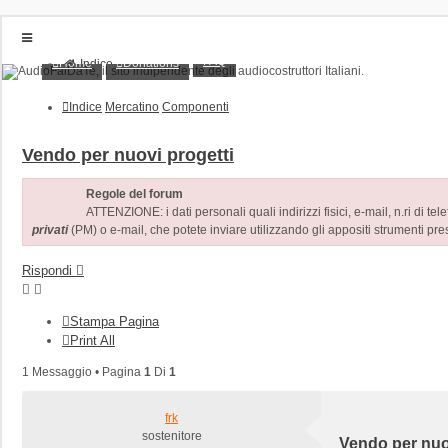
FAQ
Home
Donations
Indice
Home
Donations
Indice
Mercatino
Componenti
FAQ
Posts toplist
Home
Vendo per nuovi progetti
Login
Regole del forum
Iscriviti
ATTENZIONE: i dati personali quali indirizzi fisici, e-mail, n.ri di tel
privati
(PM) o e-mail, che potete inviare utilizzando gli appositi strumenti pres
Rispondi
Stampa Pagina
Print All
1 Messaggio • Pagina
1
Di
1
frk
sostenitore
Vendo per nuo