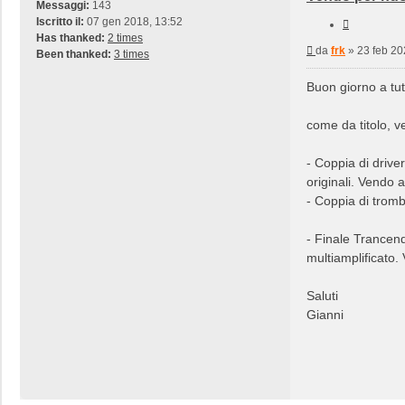
Messaggi:
143
Iscritto il:
07 gen 2018, 13:52
Cita
Has thanked:
2 times
Messaggio
da
frk
»
23 feb 20
Been thanked:
3 times
Buon giorno a tutt
come da titolo, v
- Coppia di driv
originali. Vendo 
- Coppia di tromb
- Finale Trancend
multiamplificato.
Saluti
Gianni