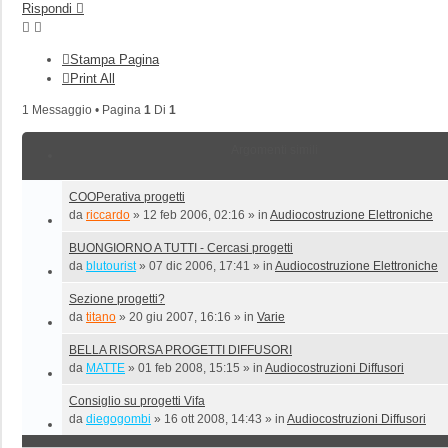
Rispondi
Stampa Pagina
Print All
1 Messaggio • Pagina
1
Di
1
Argomenti simili
COOPerativa progetti
da
riccardo
»
12 feb 2006, 02:16
» in
Audiocostruzione Elettroniche
BUONGIORNO A TUTTI - Cercasi progetti
da
blutourist
»
07 dic 2006, 17:41
» in
Audiocostruzione Elettroniche
Sezione progetti?
da
titano
»
20 giu 2007, 16:16
» in
Varie
BELLA RISORSA PROGETTI DIFFUSORI
da
MATTE
»
01 feb 2008, 15:15
» in
Audiocostruzioni Diffusori
Consiglio su progetti Vifa
da
diegogombi
»
16 ott 2008, 14:43
» in
Audiocostruzioni Diffusori