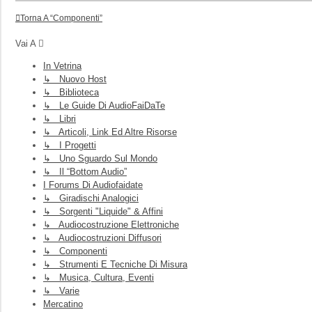
Torna A “Componenti”
Vai A
In Vetrina
↳ Nuovo Host
↳ Biblioteca
↳ Le Guide Di AudioFaiDaTe
↳ Libri
↳ Articoli, Link Ed Altre Risorse
↳ I Progetti
↳ Uno Sguardo Sul Mondo
↳ Il “Bottom Audio”
I Forums Di Audiofaidate
↳ Giradischi Analogici
↳ Sorgenti "liquide" & Affini
↳ Audiocostruzione Elettroniche
↳ Audiocostruzioni Diffusori
↳ Componenti
↳ Strumenti E Tecniche Di Misura
↳ Musica, Cultura, Eventi
↳ Varie
Mercatino