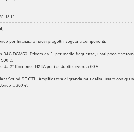
25, 13:15
i,
endo per finanziare nuovi progetti i seguenti componenti:
ers B&C DCM50. Drivers da 2" per medie frequenze, usati poco e veramen
a 500 €.
e da 2" Eminence H2EA per i suddetti drivers a 60 €.
ent Sound SE OTL. Amplificatore di grande musicalità, usato con grande
 Vendo a 300 €.