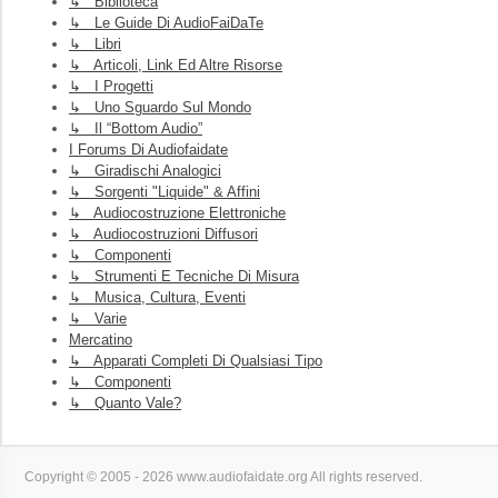
↳ Biblioteca
↳ Le Guide Di AudioFaiDaTe
↳ Libri
↳ Articoli, Link Ed Altre Risorse
↳ I Progetti
↳ Uno Sguardo Sul Mondo
↳ Il “Bottom Audio”
I Forums Di Audiofaidate
↳ Giradischi Analogici
↳ Sorgenti "liquide" & Affini
↳ Audiocostruzione Elettroniche
↳ Audiocostruzioni Diffusori
↳ Componenti
↳ Strumenti E Tecniche Di Misura
↳ Musica, Cultura, Eventi
↳ Varie
Mercatino
↳ Apparati Completi Di Qualsiasi Tipo
↳ Componenti
↳ Quanto Vale?
Copyright © 2005 - 2026 www.audiofaidate.org All rights reserved.