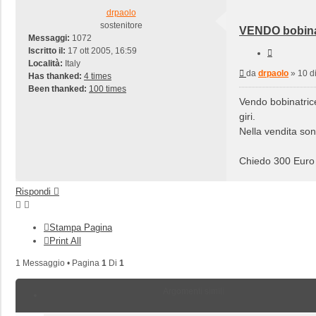
drpaolo
sostenitore
VENDO bobinatr
Messaggi:
1072
Iscritto il:
17 ott 2005, 16:59
Cita
Località:
Italy
Messaggio
da
drpaolo
»
10 d
Has thanked:
4 times
Been thanked:
100 times
Vendo bobinatrice
giri.
Nella vendita son
Chiedo 300 Euro (t
Rispondi
Stampa Pagina
Print All
1 Messaggio • Pagina
1
Di
1
Argomenti simili