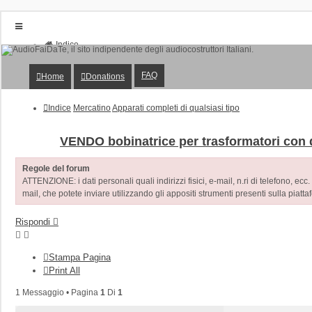
Indice
Home
Donations
FAQ
Home
Donations
FAQ
Posts toplist
Home
Indice
Mercatino
Apparati completi di qualsiasi tipo
Login
Iscriviti
VENDO bobinatrice per trasformatori con d
Regole del forum
ATTENZIONE: i dati personali quali indirizzi fisici, e-mail, n.ri di telefono, ecc.
mail, che potete inviare utilizzando gli appositi strumenti presenti sulla piatta
Rispondi
Stampa Pagina
Print All
1 Messaggio • Pagina
1
Di
1