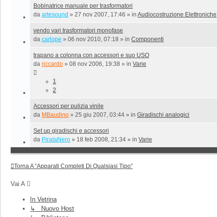
Bobinatrice manuale per trasformatori
da
artesound
»
27 nov 2007, 17:46
» in
Audiocostruzione Elettroniche
vendo vari trasformatori monofase
da
carlope
»
06 nov 2010, 07:18
» in
Componenti
trapano a colonna con accessori e suo USO
da
riccardo
»
08 nov 2006, 19:38
» in
Varie
1
2
Accessori per pulizia vinile
da
MBaudino
»
25 giu 2007, 03:44
» in
Giradischi analogici
Set up giradischi e accessori
da
PirataNero
»
18 feb 2008, 21:34
» in
Varie
Torna A “Apparati Completi Di Qualsiasi Tipo”
Vai A
In Vetrina
↳ Nuovo Host