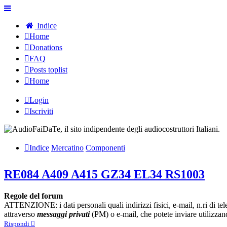
Indice
Home
Donations
FAQ
Posts toplist
Home
Login
Iscriviti
Indice
Mercatino
Componenti
RE084 A409 A415 GZ34 EL34 RS1003
Regole del forum
ATTENZIONE: i dati personali quali indirizzi fisici, e-mail, n.ri di te
attraverso
messaggi privati
(PM) o e-mail, che potete inviare utilizzand
Rispondi