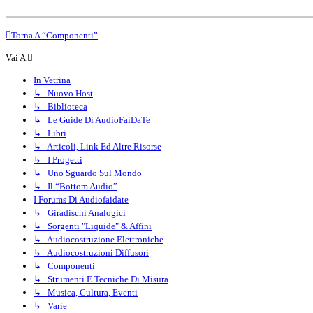
Torna A “Componenti”
Vai A
In Vetrina
↳ Nuovo Host
↳ Biblioteca
↳ Le Guide Di AudioFaiDaTe
↳ Libri
↳ Articoli, Link Ed Altre Risorse
↳ I Progetti
↳ Uno Sguardo Sul Mondo
↳ Il “Bottom Audio”
I Forums Di Audiofaidate
↳ Giradischi Analogici
↳ Sorgenti "liquide" & Affini
↳ Audiocostruzione Elettroniche
↳ Audiocostruzioni Diffusori
↳ Componenti
↳ Strumenti E Tecniche Di Misura
↳ Musica, Cultura, Eventi
↳ Varie