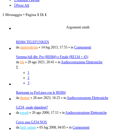
Print All
1 Messaggio • Pagina
1
Di
1
Argomenti simili
RE084 TELEFUNKEN
da
mariovalvola
»
14 lug 2013, 17:55
» in
Componenti
Sistema full dht: Pre (RE084) e Finale (RE134 + 45)
da
frk
»
29 ago 2021, 20:41
» in
Audiocostruzione Elettroniche
1
2
3
Ragionati su PreLinea con le RE084
da
iberton
»
28 nov 2023, 16:25
» in
Audiocostruzione Elettroniche
GZ34, quale datasheet?
da
rossdt
»
26 ago 2006, 17:11
» in
Audiocostruzione Elettroniche
Cerco una GZ34 NOS
da
lord_orione
»
05 lug 2008, 04:05
» in
Componenti