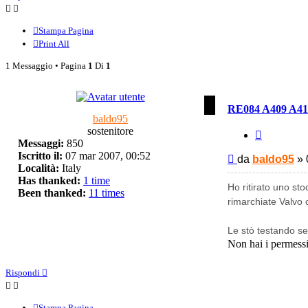
Stampa Pagina
Print All
1 Messaggio • Pagina
1
Di
1
RE084 A409 A41
baldo95
sostenitore
Cita
Messaggi:
850
Iscritto il:
07 mar 2007, 00:52
Messaggio
da
baldo95
»
Località:
Italy
Has thanked:
1 time
Ho ritirato uno s
Been thanked:
11 times
rimarchiate Valvo
Le stò testando se 
Non hai i permessi 
Rispondi
Stampa Pagina