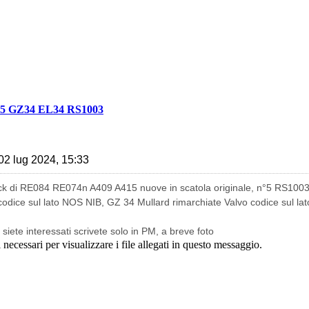
5 GZ34 EL34 RS1003
02 lug 2024, 15:33
tock di RE084 RE074n A409 A415 nuove in scatola originale, n°5 RS100
 codice sul lato NOS NIB, GZ 34 Mullard rimarchiate Valvo codice sul
siete interessati scrivete solo in PM, a breve foto
necessari per visualizzare i file allegati in questo messaggio.