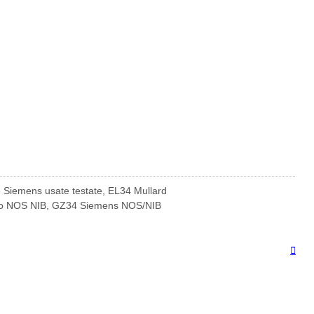
3 Siemens usate testate, EL34 Mullard
 lato NOS NIB, GZ34 Siemens NOS/NIB
Top