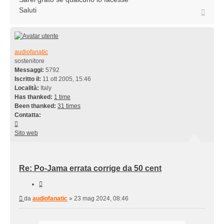
Saluti
Top
audiofanatic
sostenitore
Messaggi:
5792
Iscritto il:
11 ott 2005, 15:46
Località:
Italy
Has thanked:
1 time
Been thanked:
31 times
Contatta:
Contatta
audiofanatic
Sito web
Re: Po-Jama errata corrige da 50 cent
Cita
Messaggio
da
audiofanatic
»
23 mag 2024, 08:46