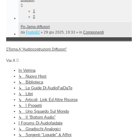
1
2
Po-Jama diffusori
da
Frullo82
»
29 giu 2025, 19:33
» in
Componenti
Torna A “Audiocostruzioni Diffusori”
Vai A
In Vetrina
↳ Nuovo Host
↳ Biblioteca
↳ Le Guide Di AudioFaiDaTe
↳ Libri
↳ Articoli, Link Ed Altre Risorse
↳ I Progetti
↳ Uno Sguardo Sul Mondo
↳ Il “Bottom Audio”
I Forums Di Audiofaidate
↳ Giradischi Analogici
↳ Sorgenti "liquide" & Affini