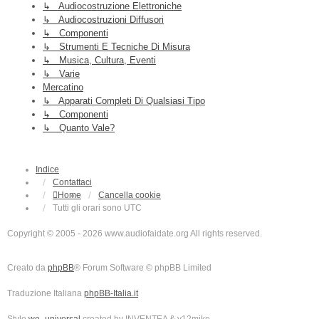
↳ Audiocostruzione Elettroniche
↳ Audiocostruzioni Diffusori
↳ Componenti
↳ Strumenti E Tecniche Di Misura
↳ Musica, Cultura, Eventi
↳ Varie
Mercatino
↳ Apparati Completi Di Qualsiasi Tipo
↳ Componenti
↳ Quanto Vale?
Indice
Contattaci
Home
Cancella cookie
Tutti gli orari sono
UTC
Copyright © 2005 - 2026 www.audiofaidate.org All rights reserved.
Creato da
phpBB
® Forum Software © phpBB Limited
Traduzione Italiana
phpBB-Italia.it
Style
we_universal
created by INVENTEA & v12mike