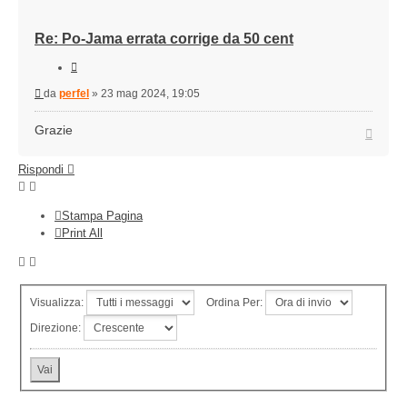
Re: Po-Jama errata corrige da 50 cent
Cita
Messaggio
da
perfel
»
23 mag 2024, 19:05
Grazie
Top
Rispondi
Stampa Pagina
Print All
Visualizza:
Ordina Per:
Direzione: