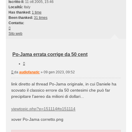
Iscritto il:
11 ott 2005, 15:46
Località:
Italy
Has thanked:
1 time
Been thanked:
31 times
Contatta:
Contatta
audiofanatic
Sito web
Po-Jama errata corrige da 50 cent
Cita
Messaggio
da
audiofanatic
»
09 gen 2023, 09:52
link diretto al thread Po-Jama originale, in cui Daniele ha
scovato il classico errore da 50 centesimi che può far
precipitare l'aereo da milioni di dollari...
viewtopic.php?p=151114#p151114
xover Po-Jama corretto.png