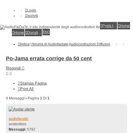
Login
Iscriviti
Posts toplist
Home
FAQ
Home
Donations
Indice
I forums di Audiofaidate
Audiocostruzioni Diffusori
Po-Jama errata corrige da 50 cent
Rispondi
Stampa Pagina
Print All
4 Messaggi • Pagina
1
Di
1
audiofanatic
sostenitore
Messaggi:
5792