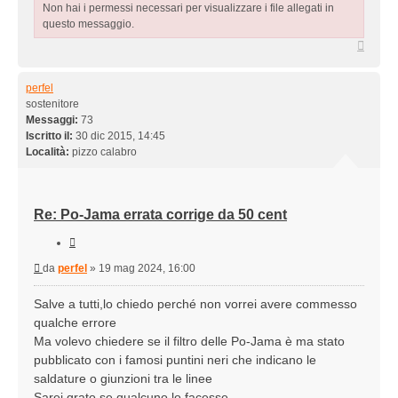
Non hai i permessi necessari per visualizzare i file allegati in
questo messaggio.
Top
perfel
sostenitore
Messaggi:
73
Iscritto il:
30 dic 2015, 14:45
Località:
pizzo calabro
Re: Po-Jama errata corrige da 50 cent
Cita
Messaggio
da
perfel
»
19 mag 2024, 16:00
Salve a tutti,lo chiedo perché non vorrei avere commesso
qualche errore
Ma volevo chiedere se il filtro delle Po-Jama è ma stato
pubblicato con i famosi puntini neri che indicano le
saldature o giunzioni tra le linee
Sarei grato se qualcuno lo facesse