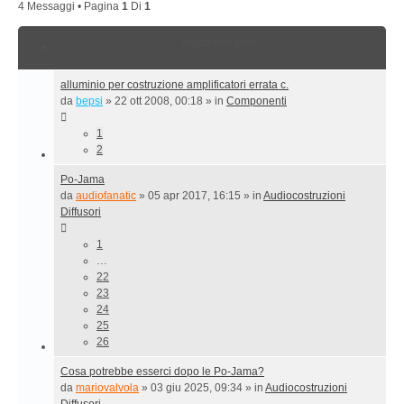
4 Messaggi • Pagina
1
Di
1
Argomenti simili
alluminio per costruzione amplificatori errata c.
da
bepsi
»
22 ott 2008, 00:18
» in
Componenti
1
2
Po-Jama
da
audiofanatic
»
05 apr 2017, 16:15
» in
Audiocostruzioni
Diffusori
1
…
22
23
24
25
26
Cosa potrebbe esserci dopo le Po-Jama?
da
mariovalvola
»
03 giu 2025, 09:34
» in
Audiocostruzioni
Diffusori