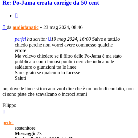
Re: Po-Jama errata corrige da 50 cent
Cita
Messaggio
da
audiofanatic
»
23 mag 2024, 08:46
perfel
ha scritto:
19 mag 2024, 16:00
Salve a tutti,lo
chiedo perché non vorrei avere commesso qualche
errore
Ma volevo chiedere se il filtro delle Po-Jama è ma stato
pubblicato con i famosi puntini neri che indicano le
saldature o giunzioni tra le linee
Sarei grato se qualcuno lo facesse
Saluti
no, dove le linee si toccano vuol dire che è un nodo di contatto, non
ci sono piste che scavalcano o incroci strani
Filippo
Top
perfel
sostenitore
Messaggi:
73