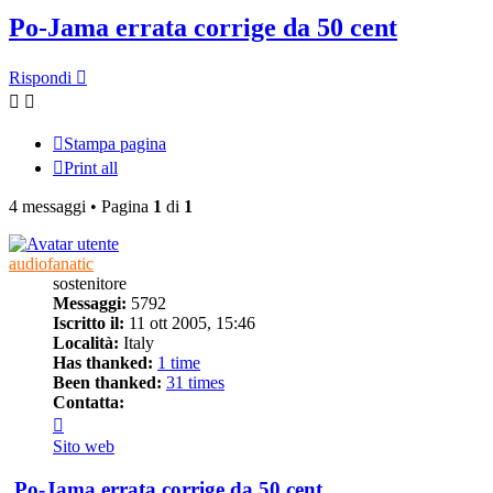
Po-Jama errata corrige da 50 cent
Rispondi
Stampa pagina
Print all
4 messaggi • Pagina
1
di
1
audiofanatic
sostenitore
Messaggi:
5792
Iscritto il:
11 ott 2005, 15:46
Località:
Italy
Has thanked:
1 time
Been thanked:
31 times
Contatta:
Contatta
audiofanatic
Sito web
Po-Jama errata corrige da 50 cent