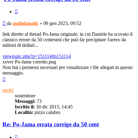
Cita
Messaggio
da
audiofanatic
»
09 gen 2023, 09:52
link diretto al thread Po-Jama originale, in cui Daniele ha scovato il
classico errore da 50 centesimi che può far precipitare l'aereo da
milioni di dollari...
viewtopic.php?p=151114#p151114
xover Po-Jama corretto.png
Non hai i permessi necessari per visualizzare i file allegati in questo
messaggio.
Top
perfel
sostenitore
Messaggi:
73
Iscritto il:
30 dic 2015, 14:45
Località:
pizzo calabro
Re: Po-Jama errata corrige da 50 cent
Cita