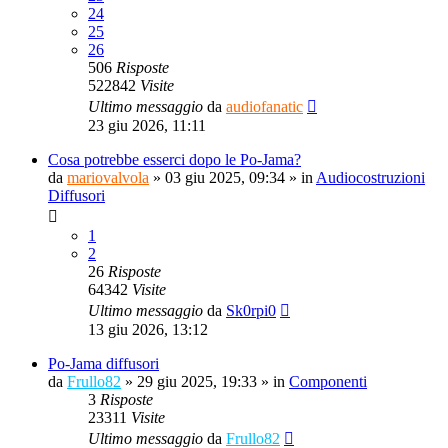
24
25
26
506
Risposte
522842
Visite
Ultimo messaggio
da
audiofanatic
23 giu 2026, 11:11
Cosa potrebbe esserci dopo le Po-Jama?
da
mariovalvola
»
03 giu 2025, 09:34
» in
Audiocostruzioni
Diffusori
1
2
26
Risposte
64342
Visite
Ultimo messaggio
da
Sk0rpi0
13 giu 2026, 13:12
Po-Jama diffusori
da
Frullo82
»
29 giu 2025, 19:33
» in
Componenti
3
Risposte
23311
Visite
Ultimo messaggio
da
Frullo82