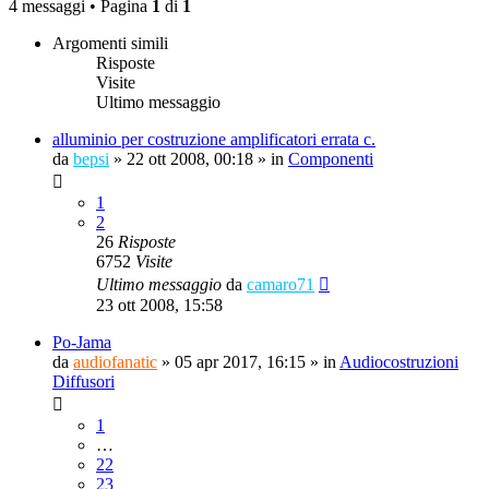
4 messaggi • Pagina
1
di
1
Argomenti simili
Risposte
Visite
Ultimo messaggio
alluminio per costruzione amplificatori errata c.
da
bepsi
»
22 ott 2008, 00:18
» in
Componenti
1
2
26
Risposte
6752
Visite
Ultimo messaggio
da
camaro71
23 ott 2008, 15:58
Po-Jama
da
audiofanatic
»
05 apr 2017, 16:15
» in
Audiocostruzioni
Diffusori
1
…
22
23