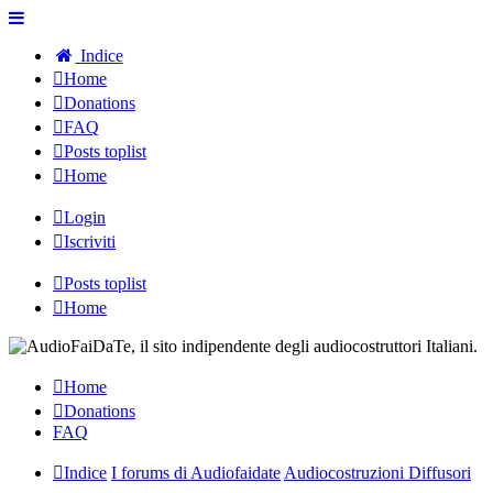
Indice
Home
Donations
FAQ
Posts toplist
Home
Login
Iscriviti
Posts toplist
Home
Home
Donations
FAQ
Indice
I forums di Audiofaidate
Audiocostruzioni Diffusori