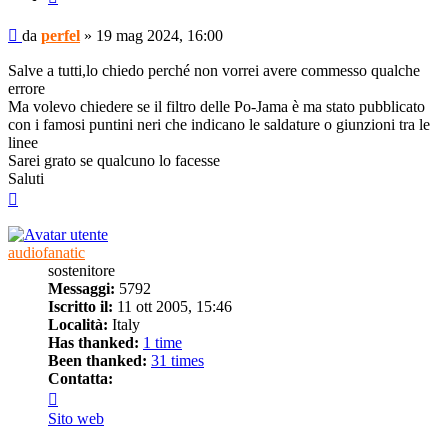
Messaggio
da
perfel
»
19 mag 2024, 16:00
Salve a tutti,lo chiedo perché non vorrei avere commesso qualche
errore
Ma volevo chiedere se il filtro delle Po-Jama è ma stato pubblicato
con i famosi puntini neri che indicano le saldature o giunzioni tra le
linee
Sarei grato se qualcuno lo facesse
Saluti
Top
audiofanatic
sostenitore
Messaggi:
5792
Iscritto il:
11 ott 2005, 15:46
Località:
Italy
Has thanked:
1 time
Been thanked:
31 times
Contatta:
Contatta
audiofanatic
Sito web