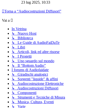
23 lug 2025, 10:33
Torna a “Audiocostruzioni Diffusori”
Vai a
In Vetrina
↳ Nuovo Host
↳ Biblioteca
↳ Le Guide di AudioFaiDaTe
↳ Libri
↳ Articoli, link ed altre risorse
↳ I Progetti
↳ Uno sguardo sul mondo
↳ Il “Bottom Audio”
I forums di Audiofaidate
↳ Giradischi analogici
↳ Sorgenti "liquide" & affini
↳ Audiocostruzione Elettroniche
↳ Audiocostruzioni Diffusori
↳ Componenti
↳ Strumenti e Tecniche di Misura
↳ Musica, Cultura, Eventi
↳ Varie