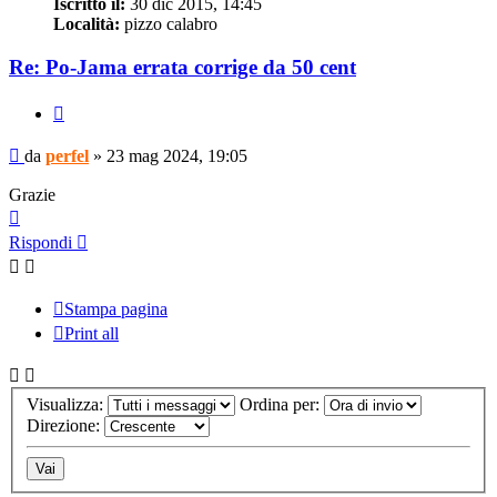
Iscritto il:
30 dic 2015, 14:45
Località:
pizzo calabro
Re: Po-Jama errata corrige da 50 cent
Cita
Messaggio
da
perfel
»
23 mag 2024, 19:05
Grazie
Top
Rispondi
Stampa pagina
Print all
Visualizza:
Ordina per:
Direzione: