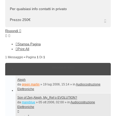
Per qualsiasi info contatti in privato
Prezzo 250€
Top
Rispondi
Stampa Pagina
Print All
1 Messaggio • Pagina
1
Di
1
Argomenti simili
Aleph
da
green marlin
»
19 lug 2006, 15:14
» in
Audiocostruzione
Elettroniche
Son of Zen,Aleph, My_Ref o EVOLUTION?
da
mareblue
»
05 ott 2006, 02:00
» in
Audiocostruzione
Elettroniche