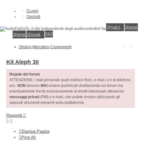
Login
Iscriviti
Posts toplist
Home
FAQ
Home
Donations
Indice
Mercatino
Componenti
Kit Aleph 30
Regole del forum
ATTENZIONE: i dati personali quali indirizzi fisici, e-mail, n.ri di telefono,
ecc.
NON
devono
MAI
essere pubblicati direttamente sul forum ma
eventualmente forniti esclusivamente ai diretti interessati attraverso
messaggi privati
(PM) o e-mail, che potete inviare utilizzando gli
appositi strumenti presenti sulla piattaforma.
Rispondi
Stampa Pagina
Print All