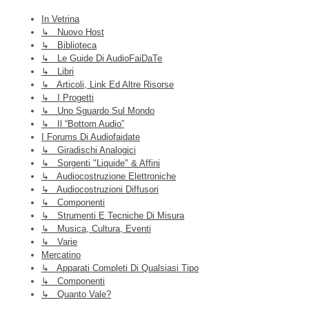
In Vetrina
↳ Nuovo Host
↳ Biblioteca
↳ Le Guide Di AudioFaiDaTe
↳ Libri
↳ Articoli, Link Ed Altre Risorse
↳ I Progetti
↳ Uno Sguardo Sul Mondo
↳ Il “Bottom Audio”
I Forums Di Audiofaidate
↳ Giradischi Analogici
↳ Sorgenti "liquide" & Affini
↳ Audiocostruzione Elettroniche
↳ Audiocostruzioni Diffusori
↳ Componenti
↳ Strumenti E Tecniche Di Misura
↳ Musica, Cultura, Eventi
↳ Varie
Mercatino
↳ Apparati Completi Di Qualsiasi Tipo
↳ Componenti
↳ Quanto Vale?