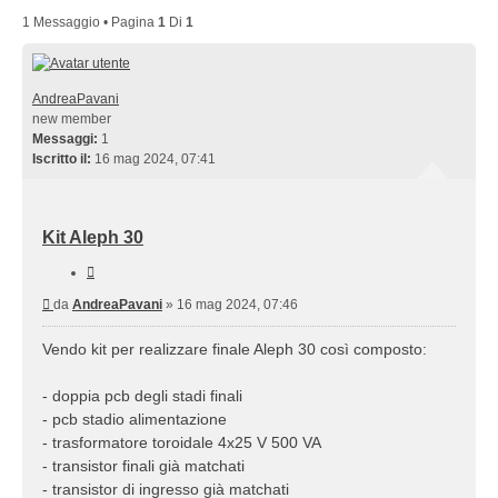
1 Messaggio • Pagina
1
Di
1
AndreaPavani
new member
Messaggi:
1
Iscritto il:
16 mag 2024, 07:41
Kit Aleph 30
Cita
Messaggio
da
AndreaPavani
»
16 mag 2024, 07:46
Vendo kit per realizzare finale Aleph 30 così composto:
- doppia pcb degli stadi finali
- pcb stadio alimentazione
- trasformatore toroidale 4x25 V 500 VA
- transistor finali già matchati
- transistor di ingresso già matchati