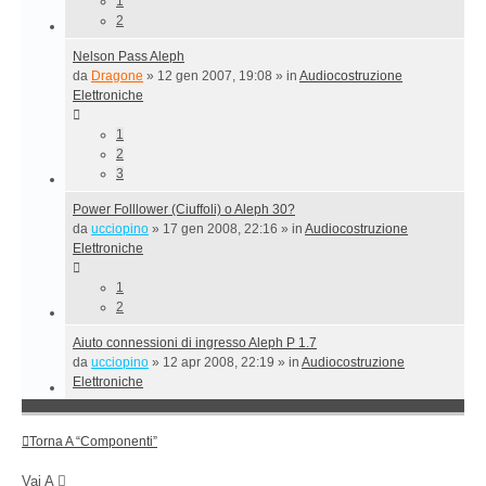
1
2
Nelson Pass Aleph
da
Dragone
»
12 gen 2007, 19:08
» in
Audiocostruzione
Elettroniche
1
2
3
Power Folllower (Ciuffoli) o Aleph 30?
da
ucciopino
»
17 gen 2008, 22:16
» in
Audiocostruzione
Elettroniche
1
2
Aiuto connessioni di ingresso Aleph P 1.7
da
ucciopino
»
12 apr 2008, 22:19
» in
Audiocostruzione
Elettroniche
Torna A “Componenti”
Vai A