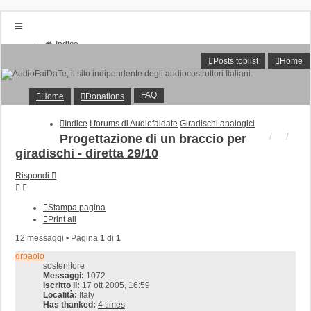
Indice
Home
Posts toplist
Home
Donations
FAQ
Posts toplist
FAQ
Home
Donations
Home
Login
Indice
I forums di Audiofaidate
Giradischi analogici
Iscriviti
Progettazione di un braccio per
giradischi - diretta 29/10
Rispondi
Stampa pagina
Print all
12 messaggi • Pagina
1
di
1
drpaolo
sostenitore
Messaggi:
1072
Iscritto il:
17 ott 2005, 16:59
Località:
Italy
Has thanked:
4 times