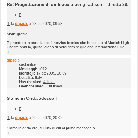
Re: Progettazione di un braccio per giradischi - diretta 29/
Cita
Messaggio
da
drpaolo
»
28 ott 2020, 09:53
Molte grazie.
Riprenderò in parte la conferenzina tecnica che ho tenuto al Munich High-
End tre anni fà, quindi credo di poter fornire qualche informazione utile.
Top
drpaolo
sostenitore
Messaggi:
1072
Iscritto il:
17 ott 2005, 16:59
Località:
Italy
Has thanked:
4 times
Been thanked:
100 times
Siamo in Onda adesso !
Cita
Messaggio
da
drpaolo
»
29 ott 2020, 20:02
Siamo in onda ora, sul link di cui al primo messaggio.
Top