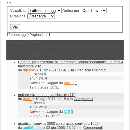
Visualizza:
Ordina per:
Direzione:
12 messaggi • Pagina
1
di
1
Argomenti simili
Risposte
Visite
Ultimo messaggio
Criteri di progettazione di un preamplificatore fonografico - diretta 4
novembre 2021
da
drpaolo
»
31 ott 2021, 17:40
» in
Giradischi analogici
3
Risposte
9454
Visite
Ultimo messaggio
da
doctor
12 giu 2022, 16:31
motore trazione diretta + braccio 11"
da
gluca
»
19 ago 2017, 12:15
» in
Componenti
3
Risposte
1962
Visite
Ultimo messaggio
da
315
20 ago 2017, 16:33
giradischi sony tts 3000 con braccio sony pua 1500
da
audiofilofine
»
02 giu 2008, 13:07
» in
Componenti