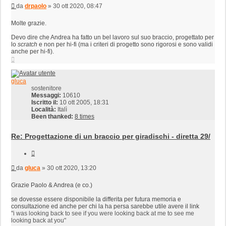
Messaggio
da
drpaolo
»
30 ott 2020, 08:47
Molte grazie.
Devo dire che Andrea ha fatto un bel lavoro sul suo braccio, progettato per
lo
scratch
e non per hi-fi (ma i criteri di progetto sono rigorosi e sono validi
anche per hi-fi).
Top
gluca
sostenitore
Messaggi:
10610
Iscritto il:
10 ott 2005, 18:31
Località:
Italì
Been thanked:
8 times
Re: Progettazione di un braccio per giradischi - diretta 29/
Cita
Messaggio
da
gluca
»
30 ott 2020, 13:20
Grazie Paolo & Andrea (e co.)
se dovesse essere disponibile la differita per futura memoria e
consultazione ed anche per chi la ha persa sarebbe utile avere il link
"i was looking back to see if you were looking back at me to see me
looking back at you"