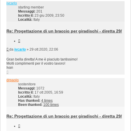
ivcarlo
starting member
Messaggi:
201
Iscritto il:
23 giu 2009, 23:50
Località:
Italy
Re: Progettazione di un braccio per giradischi - diretta 29/
Cita
Messaggio
da
ivcarlo
»
29 ott 2020, 22:06
Gran bella diretta! A me è piaciuto tantissimo!
Molti complimenti per il vostro lavoro!
Ivan
Top
drpaolo
sostenitore
Messaggi:
1072
Iscritto il:
17 ott 2005, 16:59
Località:
Italy
Has thanked:
4 times
Been thanked:
100 times
Re: Progettazione di un braccio per giradischi - diretta 29/
Cita