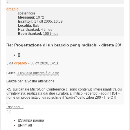
Top
drpaolo
sostenitore
Messaggi:
1072
Iscritto il:
17 ott 2005, 16:59
Località:
Italy
Has thanked:
4 times
Been thanked:
100 times
Re: Progettazione di un braccio per giradischi - diretta 29/
Cita
Messaggio
da
drpaolo
»
30 ott 2020, 14:11
Gluca,
Il link alla differita è questo
.
Grazie per la vostra attenzione.
P.S. sul canale MicroCon Conference ci sono contenuti interessanti tra cui
un'intervista, realizzata dai due curatori, al mitico Federico Faggin ! [OT -
non è un progettista di giradischi; è il "padre" dello Zilog Z80 - fine OT]
Top
Rispondi
Stampa pagina
Print all