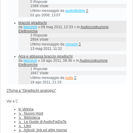
0
Risposte
1588
Visite
Ultimo messaggio
da
audiofilofine
02 giu 2008, 13:07
braccio giradischi
da
fabrizioli
»
09 mag 2011, 12:33
» in
Audiocostruzione
Elettroniche
3
Risposte
2954
Visite
Ultimo messaggio
da
ciroschi
13 mag 2011, 11:32
Alza e abbassa braccio giradischi
da
fabrizioli
»
18 ago 2011, 08:36
» in
Audiocostruzione
Elettroniche
1
Risposte
1847
Visite
Ultimo messaggio
da
nullo
18 ago 2011, 21:19
Torna a “Giradischi analogici”
Vai a
In Vetrina
↳ Nuovo Host
↳ Biblioteca
↳ Le Guide di AudioFaiDaTe
↳ Libri
↳ Articoli, link ed altre risorse