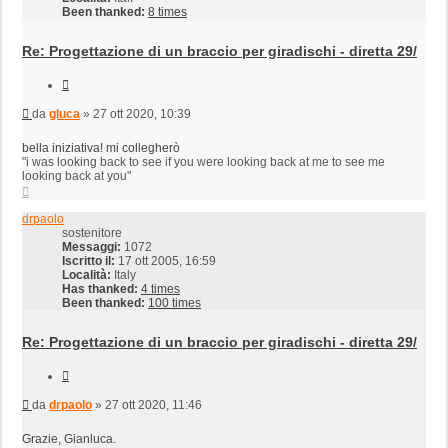
Been thanked:
8 times
Re: Progettazione di un braccio per giradischi - diretta 29/
Cita
Messaggio
da
gluca
»
27 ott 2020, 10:39
bella iniziativa! mi collegherò
"i was looking back to see if you were looking back at me to see me
looking back at you"
Top
drpaolo
sostenitore
Messaggi:
1072
Iscritto il:
17 ott 2005, 16:59
Località:
Italy
Has thanked:
4 times
Been thanked:
100 times
Re: Progettazione di un braccio per giradischi - diretta 29/
Cita
Messaggio
da
drpaolo
»
27 ott 2020, 11:46
Grazie, Gianluca.