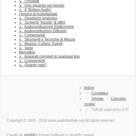
↳ I Progetti
↳ Uno sguardo sul mondo
↳ Il “Bottom Audio”
I forums di Audiofaidate
↳ Giradischi analogici
↳ Sorgenti "liquide" & affini
↳ Audiocostruzione Elettroniche
↳ Audiocostruzioni Diffusori
↳ Componenti
↳ Strumenti e Tecniche di Misura
↳ Musica, Cultura, Eventi
↳ Varie
Mercatino
↳ Apparati completi di qualsiasi tipo
↳ Componenti
↳ Quanto vale?
Indice
Contattaci
Home
Cancella
cookie
Tutti gli orari sono
UTC
Copyright © 2005 - 2026 www.audiofaidate.org All rights reserved.
Creato da
phpBB
® Forum Software © phpBB Limited