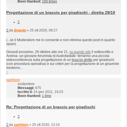
Been thanked:
100 times
Progettazione di un braccio per giradischi - diretta 29/10
Cita
Messaggio
da
drpaolo
»
25 ott 2020, 09:27
(...se il Moderatore me lo consente e non elimina questo post in quanto
spam).
Giovedì prossimo, 29 ottobre alle ore 21,
su questo sito
il sottoscritto e
Andrea -un giovane forumista di Audiofaidate- terranno una piccola
videoconferenza sulla progettazione di un
braccio diritto
per giradischi
(con procedura operativa) e sui criteri per la progettazione di un giravinile
moderno...
Top
samhorn
sostenitore
Messaggi:
675
Iscritto il:
24 gen 2011, 19:23
Been thanked:
1 time
Re: Progettazione di un braccio per giradischi
Cita
Messaggio
da
samhorn
»
25 ott 2020, 13:14