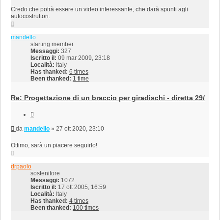
Credo che potrà essere un video interessante, che darà spunti agli
autocostruttori.
Top
mandello
starting member
Messaggi:
327
Iscritto il:
09 mar 2009, 23:18
Località:
Italy
Has thanked:
6 times
Been thanked:
1 time
Re: Progettazione di un braccio per giradischi - diretta 29/
Cita
Messaggio
da
mandello
»
27 ott 2020, 23:10
Ottimo, sarà un piacere seguirlo!
Top
drpaolo
sostenitore
Messaggi:
1072
Iscritto il:
17 ott 2005, 16:59
Località:
Italy
Has thanked:
4 times
Been thanked:
100 times