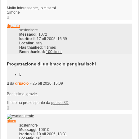
Molto interessante, io ci saro!
Simone
Top
drpaolo
sostenitore
Messaggi:
1072
Iscritto il:
17 ott 2005, 16:59
Località:
Italy
Has thanked:
4 times
Been thanked:
100 times
Progettazione di un braccio per giradischi
Cita
Messaggio
da
drpaolo
»
25 ott 2020, 15:09
Benissimo, grazie.
Il tutto ha preso spunto da
questo 3D
.
Top
gluca
sostenitore
Messaggi:
10610
Iscritto il:
10 ott 2005, 18:31
Località:
Italì