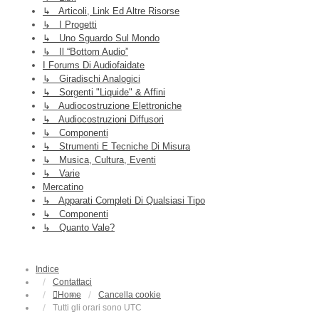
↳ Articoli, Link Ed Altre Risorse
↳ I Progetti
↳ Uno Sguardo Sul Mondo
↳ Il “Bottom Audio”
I Forums Di Audiofaidate
↳ Giradischi Analogici
↳ Sorgenti "liquide" & Affini
↳ Audiocostruzione Elettroniche
↳ Audiocostruzioni Diffusori
↳ Componenti
↳ Strumenti E Tecniche Di Misura
↳ Musica, Cultura, Eventi
↳ Varie
Mercatino
↳ Apparati Completi Di Qualsiasi Tipo
↳ Componenti
↳ Quanto Vale?
Indice
Contattaci
Home
Cancella cookie
Tutti gli orari sono
UTC