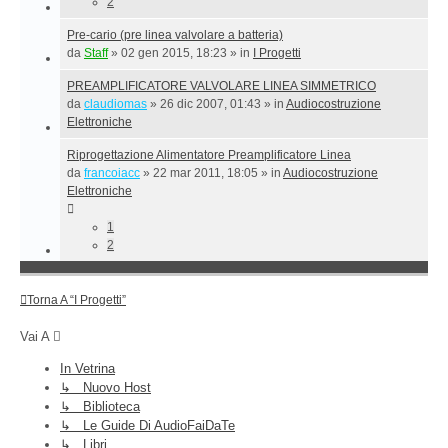
2
Pre-cario (pre linea valvolare a batteria)
da
Staff
»
02 gen 2015, 18:23
» in
I Progetti
PREAMPLIFICATORE VALVOLARE LINEA SIMMETRICO
da
claudiomas
»
26 dic 2007, 01:43
» in
Audiocostruzione
Elettroniche
Riprogettazione Alimentatore Preamplificatore Linea
da
francoiacc
»
22 mar 2011, 18:05
» in
Audiocostruzione
Elettroniche
1
2
Torna A “I Progetti”
Vai A
In Vetrina
↳ Nuovo Host
↳ Biblioteca
↳ Le Guide Di AudioFaiDaTe
↳ Libri