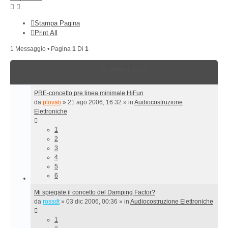
Stampa Pagina
Print All
1 Messaggio • Pagina
1
Di
1
Argomenti simili
PRE-concetto pre linea minimale HiFun
da
plovati
»
21 ago 2006, 16:32
» in
Audiocostruzione
Elettroniche
1
2
3
4
5
6
Mi spiegate il concetto del Damping Factor?
da
rossdt
»
03 dic 2006, 00:36
» in
Audiocostruzione Elettroniche
1