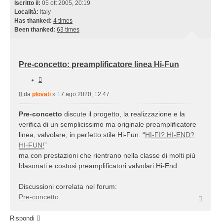
Iscritto il:
05 ott 2005, 20:19
Località:
Italy
Has thanked:
4 times
Been thanked:
63 times
Pre-concetto: preamplificatore linea Hi-Fun
Cita
Messaggio
da
plovati
»
17 ago 2020, 12:47
Pre-concetto
discute il progetto, la realizzazione e la
verifica di un semplicissimo ma originale preamplificatore
linea, valvolare, in perfetto stile Hi-Fun: “
HI-FI? HI-END?
HI-FUN!
”
ma con prestazioni che rientrano nella classe di molti più
blasonati e costosi preamplificatori valvolari Hi-End.
Discussioni correlata nel forum:
Pre-concetto
Top
Rispondi