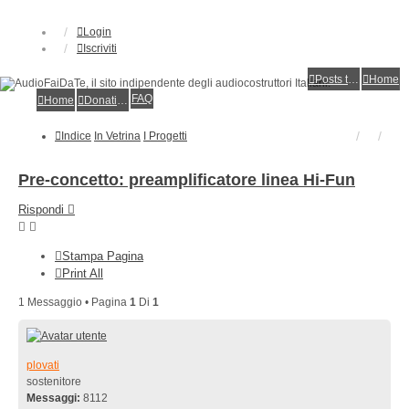
Login
Iscriviti
Posts toplist
Home
FAQ
Home
Donations
Indice
In Vetrina
I Progetti
Pre-concetto: preamplificatore linea Hi-Fun
Rispondi
Stampa Pagina
Print All
1 Messaggio • Pagina
1
Di
1
plovati
sostenitore
Messaggi:
8112