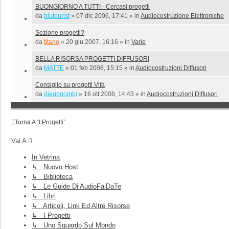
BUONGIORNO A TUTTI - Cercasi progetti
da
blutourist
»
07 dic 2006, 17:41
» in
Audiocostruzione Elettroniche
Sezione progetti?
da
titano
»
20 giu 2007, 16:16
» in
Varie
BELLA RISORSA PROGETTI DIFFUSORI
da
MATTE
»
01 feb 2008, 15:15
» in
Audiocostruzioni Diffusori
Consiglio su progetti Vifa
da
diegogombi
»
16 ott 2008, 14:43
» in
Audiocostruzioni Diffusori
Torna A “I Progetti”
Vai A
In Vetrina
↳ Nuovo Host
↳ Biblioteca
↳ Le Guide Di AudioFaiDaTe
↳ Libri
↳ Articoli, Link Ed Altre Risorse
↳ I Progetti
↳ Uno Sguardo Sul Mondo