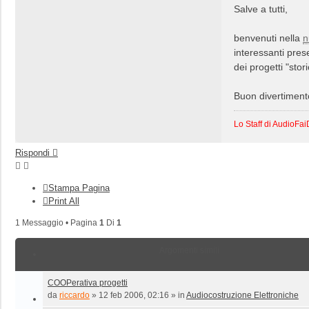
Salve a tutti,
benvenuti nella
n
interessanti pres
dei progetti "sto
Buon divertiment
Lo Staff di AudioFa
Rispondi
Stampa Pagina
Print All
1 Messaggio • Pagina
1
Di
1
Argomenti simili
COOPerativa progetti
da
riccardo
»
12 feb 2006, 02:16
» in
Audiocostruzione Elettroniche