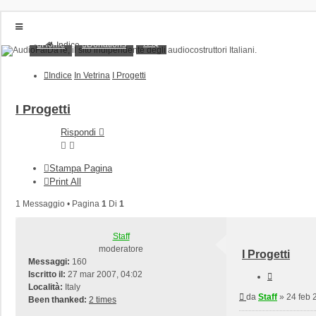
FAQ
Home
Donations
Indice
Home
Donations
Indice
In Vetrina
I Progetti
FAQ
Posts toplist
Home
I Progetti
Login
Rispondi
Iscriviti
Stampa Pagina
Print All
1 Messaggio • Pagina
1
Di
1
Staff
moderatore
I Progetti
Messaggi:
160
Iscritto il:
27 mar 2007, 04:02
Cita
Località:
Italy
Messaggio
da
Staff
»
24 feb 
Been thanked:
2 times