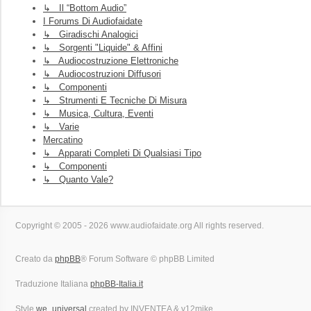
↳ Il “Bottom Audio”
I Forums Di Audiofaidate
↳ Giradischi Analogici
↳ Sorgenti "liquide" & Affini
↳ Audiocostruzione Elettroniche
↳ Audiocostruzioni Diffusori
↳ Componenti
↳ Strumenti E Tecniche Di Misura
↳ Musica, Cultura, Eventi
↳ Varie
Mercatino
↳ Apparati Completi Di Qualsiasi Tipo
↳ Componenti
↳ Quanto Vale?
Copyright © 2005 - 2026 www.audiofaidate.org All rights reserved.
Creato da
phpBB
® Forum Software © phpBB Limited
Traduzione Italiana
phpBB-Italia.it
Style
we_universal
created by INVENTEA & v12mike