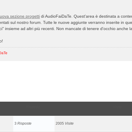
uova sezione progetti
di AudioFaiDaTe. Quest'area è destinata a conten
entati sul nostro forum. Tutte le nuove aggiunte verranno inserite in qu
rici" insieme ad altri più recenti. Non mancate di tenere d'occhio anche 
o!
iDaTe
Risposte
Visite
3
Risposte
2005
Visite